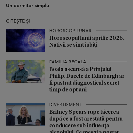
Un dormitor simplu
CITEȘTE ȘI
HOROSCOP LUNAR
Horoscopul lunii aprilie 2026.
Nativii se simt iubiți
FAMILIA REGALĂ
Boala ascunsă a Prințului
Philip. Ducele de Edinburgh ar
fi păstrat diagnosticul secret
timp de opt ani
DIVERTISMENT
Britney Spears rupe tăcerea
după ce a fost arestată pentru
conducere sub influența
alcoolului. Ce mesaj a postat