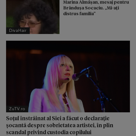
Marina Almășan, mesaj pentru
Brândușa Socaciu. „Mi-ați
distrus familia”
DivaHair
ZuTV.ro
Soțul înstrăinat al Siei a făcut o declarație
șocantă despre sobrietatea artistei, în plin
scandal privind custodia copilului