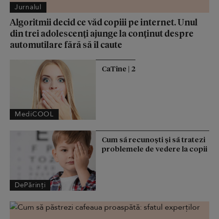
Jurnalul
Algoritmii decid ce văd copiii pe internet. Unul
din trei adolescenți ajunge la conținut despre
automutilare fără să îl caute
CaTine | 2
MediCOOL
Cum să recunoști și să tratezi
problemele de vedere la copii
DePărinți