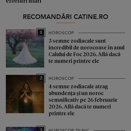
eforturi mari
RECOMANDĂRI CATINE.RO
1
HOROSCOP
3 semne zodiacale sunt
incredibil de norocoase în anul
Calului de Foc 2026. Află dacă
te numeri printre ele
2
HOROSCOP
4 semne zodiacale atrag
abundența și un noroc
semnificativ pe 26 februarie
2026. Află dacă te numeri
printre ele
3
HOROSCOP ZILNIC