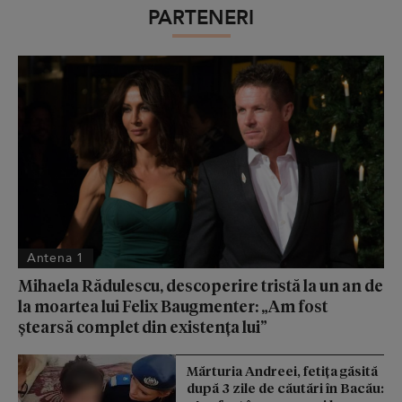
PARTENERI
Antena 1
Mihaela Rădulescu, descoperire tristă la un an de
la moartea lui Felix Baugmenter: „Am fost
ștearsă complet din existența lui”
Mărturia Andreei, fetiţa găsită
după 3 zile de căutări în Bacău: