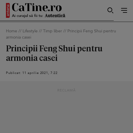
Ai curajul să fii tu:
Sexy
Home
//
Lifestyle
//
Timp liber
//
Principii Feng Shui pentru
armonia casei
Autentică
Principii Feng Shui pentru
armonia casei
Smart
Publicat: 11 aprilie 2021, 7:22
RECLAMĂ
Sensibilă
Puternică