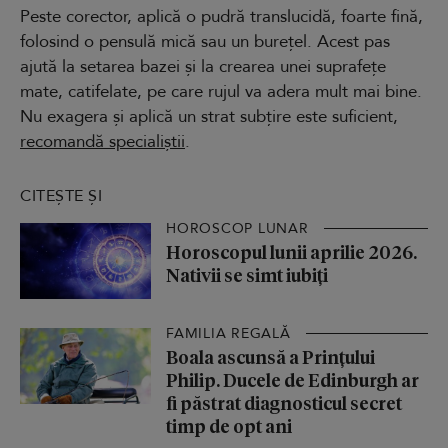
Peste corector, aplică o pudră translucidă, foarte fină,
folosind o pensulă mică sau un burețel. Acest pas
ajută la setarea bazei și la crearea unei suprafețe
mate, catifelate, pe care rujul va adera mult mai bine.
Nu exagera și aplică un strat subțire este suficient,
recomandă specialiștii
.
CITEȘTE ȘI
HOROSCOP LUNAR
Horoscopul lunii aprilie 2026.
Nativii se simt iubiți
FAMILIA REGALĂ
Boala ascunsă a Prințului
Philip. Ducele de Edinburgh ar
fi păstrat diagnosticul secret
timp de opt ani