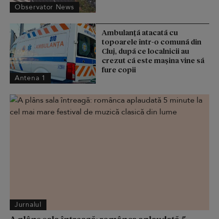
Observator News
Ambulanță atacată cu
topoarele într-o comună din
Cluj, după ce localnicii au
crezut că este mașina vine să
fure copii
Antena 1
Jurnalul