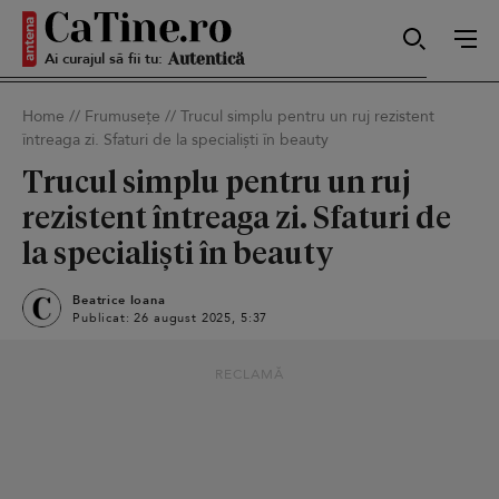
Ai curajul să fii tu:
Sexy
Home
//
Frumusețe
//
Trucul simplu pentru un ruj rezistent
întreaga zi. Sfaturi de la specialiști în beauty
Autentică
Trucul simplu pentru un ruj
rezistent întreaga zi. Sfaturi de
la specialiști în beauty
Smart
Beatrice Ioana
Publicat: 26 august 2025, 5:37
Sensibilă
RECLAMĂ
Puternică