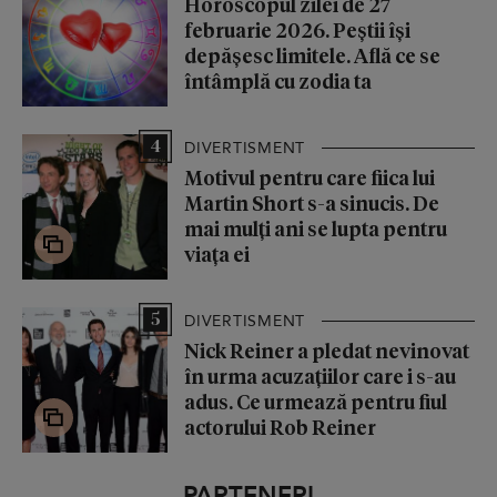
Horoscopul zilei de 27
februarie 2026. Peștii își
depășesc limitele. Află ce se
întâmplă cu zodia ta
4
DIVERTISMENT
Motivul pentru care fiica lui
Martin Short s-a sinucis. De
mai mulți ani se lupta pentru
viața ei
5
DIVERTISMENT
Nick Reiner a pledat nevinovat
în urma acuzațiilor care i s-au
adus. Ce urmează pentru fiul
actorului Rob Reiner
PARTENERI