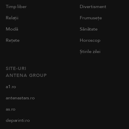
Timp liber
Divertisment
Relații
Frumusețe
Modă
Sănătate
Rețete
Horoscop
Știrile zilei
SITE-URI
ANTENA GROUP
a1.ro
antenastars.ro
as.ro
deparinti.ro