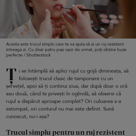
Acesta este trucul simplu care te va ajuta să ai un ruj rezistent
întreaga zi. Cu doar patru pași ușor de urmat, poți obține buze
perfecte / Shutterstock
Ț
i se întâmplă să aplici rujul cu grijă dimineața, să
folosești trucul clasic de tamponare cu un
șervețel, apoi să-ți continui ziua, dar după doar o oră
sau două, când te privești în oglindă, să observi că
rujul a dispărut aproape complet? Ori culoarea s-a
estompat, ori conturul nu mai este definit. Sună
cunoscut, nu-i așa?
Trucul simplu pentru un ruj rezistent