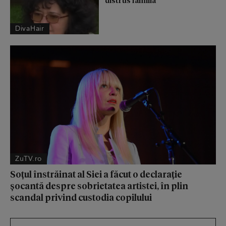
distrus familia”
DivaHair
ZuTV.ro
Soțul înstrăinat al Siei a făcut o declarație
șocantă despre sobrietatea artistei, în plin
scandal privind custodia copilului