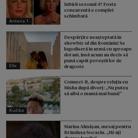
Iubirii sezonul 4? Fosta
concurentă e complet
schimbată
Antena 1
Despărțire neașteptată în
showbiz-ul din România! Se
logodiseră în urmă cu aproape
doi ani, însă acum au decis să
pună capăt poveștii lor de
Elle
dragoste
Connect-R, despre relația cu
Misha după divorț: „Nu putea
să aibă o mamă mai bună!”
Kudika
Marina Almășan, mesaj pentru
Brândușa Socaciu. „Mi-ați