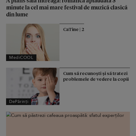
A plâns sala întreagă: românca aplaudată 5
minute la cel mai mare festival de muzică clasică
din lume
CaTine | 2
MediCOOL
Cum să recunoști și să tratezi
problemele de vedere la copii
DePărinți