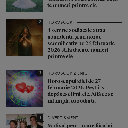
te numeri printre ele
2
HOROSCOP
4 semne zodiacale atrag
abundența și un noroc
semnificativ pe 26 februarie
2026. Află dacă te numeri
printre ele
3
HOROSCOP ZILNIC
Horoscopul zilei de 27
februarie 2026. Peștii își
depășesc limitele. Află ce se
întâmplă cu zodia ta
4
DIVERTISMENT
Motivul pentru care fiica lui