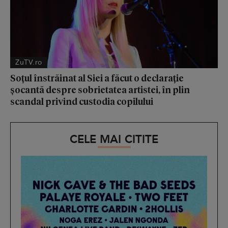
ZuTV.ro
Soțul înstrăinat al Siei a făcut o declarație
șocantă despre sobrietatea artistei, în plin
scandal privind custodia copilului
CELE MAI CITITE