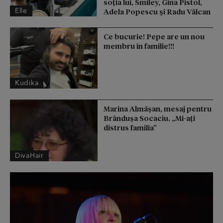
soția lui, Smiley, Gina Pistol,
Elle
Adela Popescu și Radu Vâlcan
Ce bucurie! Pepe are un nou
membru în familie!!!
Kudika
Marina Almășan, mesaj pentru
Brândușa Socaciu. „Mi-ați
distrus familia”
DivaHair