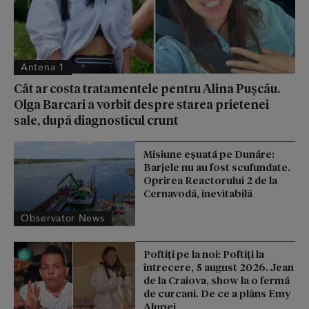
Antena 1
Cât ar costa tratamentele pentru Alina Pușcău.
Olga Barcari a vorbit despre starea prietenei
sale, după diagnosticul crunt
Misiune eșuată pe Dunăre:
Barjele nu au fost scufundate.
Oprirea Reactorului 2 de la
Cernavodă, inevitabilă
Observator News
Poftiți pe la noi: Poftiți la
întrecere, 5 august 2026. Jean
de la Craiova, show la o fermă
de curcani. De ce a plâns Emy
Alupei