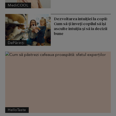
MediCOOL
Dezvoltarea intuiției la copii:
Cum să-ți înveți copilul să își
asculte intuiția și să ia decizii
bune
DePărinți
HelloTaste