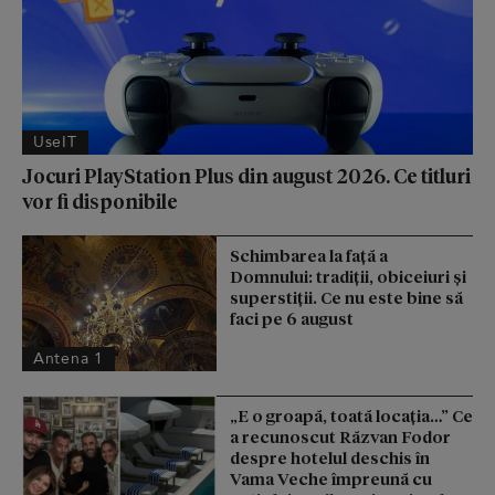
UseIT
Jocuri PlayStation Plus din august 2026. Ce titluri
vor fi disponibile
Schimbarea la față a
Domnului: tradiții, obiceiuri și
superstiții. Ce nu este bine să
faci pe 6 august
Antena 1
„E o groapă, toată locația…” Ce
a recunoscut Răzvan Fodor
despre hotelul deschis în
Vama Veche împreună cu