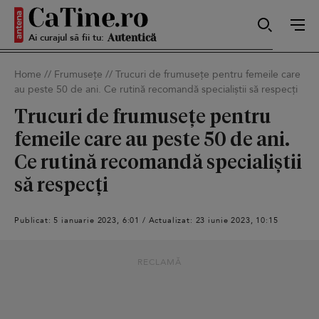
Ai curajul să fii tu:
Sexy
Home
//
Frumusețe
//
Trucuri de frumusețe pentru femeile care
au peste 50 de ani. Ce rutină recomandă specialiștii să respecți
Autentică
Trucuri de frumusețe pentru
femeile care au peste 50 de ani.
Ce rutină recomandă specialiștii
Smart
să respecți
Publicat: 5 ianuarie 2023, 6:01 / Actualizat: 23 iunie 2023, 10:15
Sensibilă
RECLAMĂ
Puternică