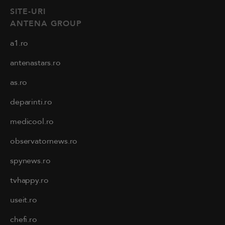
SITE-URI
ANTENA GROUP
a1.ro
antenastars.ro
as.ro
deparinti.ro
medicool.ro
observatornews.ro
spynews.ro
tvhappy.ro
useit.ro
chefi.ro