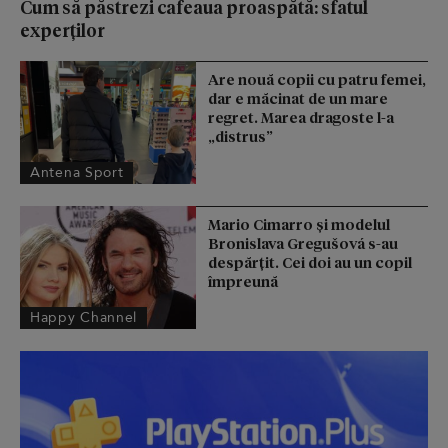
Cum să păstrezi cafeaua proaspătă: sfatul
experților
Are nouă copii cu patru femei,
dar e măcinat de un mare
regret. Marea dragoste l-a
„distrus”
Antena Sport
Mario Cimarro și modelul
Bronislava Gregušová s-au
despărțit. Cei doi au un copil
împreună
Happy Channel