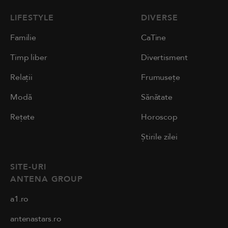
LIFESTYLE
DIVERSE
Familie
CaTine
Timp liber
Divertisment
Relații
Frumusețe
Modă
Sănătate
Rețete
Horoscop
Știrile zilei
SITE-URI
ANTENA GROUP
a1.ro
antenastars.ro