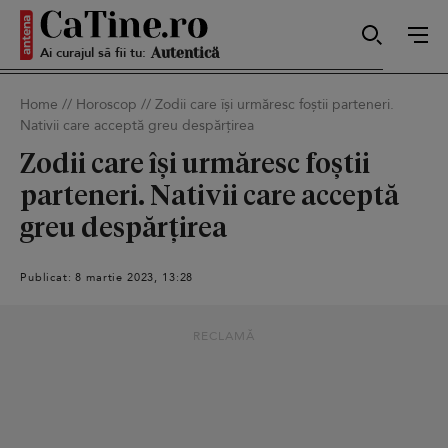
Ai curajul să fii tu:
Sexy
Home
//
Horoscop
//
Zodii care își urmăresc foștii parteneri.
Nativii care acceptă greu despărțirea
Autentică
Zodii care își urmăresc foștii
parteneri. Nativii care acceptă
greu despărțirea
Smart
Publicat: 8 martie 2023, 13:28
Sensibilă
RECLAMĂ
Puternică