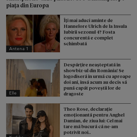
piața din Europa
Îți mai aduci aminte de
Hannelore Ulrich de la Insula
Iubirii sezonul 4? Fosta
concurentă e complet
schimbată
Antena 1
Despărțire neașteptată în
showbiz-ul din România! Se
logodiseră în urmă cu aproape
doi ani, însă acum au decis să
pună capăt poveștii lor de
Elle
dragoste
Theo Rose, declarație
emoționantă pentru Anghel
Damian, de ziua lui: Cel mai
tare mă bucură că ne-am
potrivit noi..