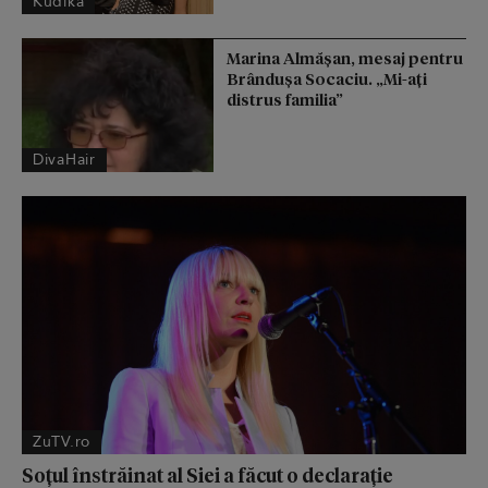
Kudika
Marina Almășan, mesaj pentru
Brândușa Socaciu. „Mi-ați
distrus familia”
DivaHair
ZuTV.ro
Soțul înstrăinat al Siei a făcut o declarație