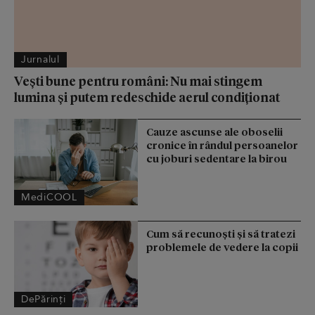
Jurnalul
Vești bune pentru români: Nu mai stingem
lumina și putem redeschide aerul condiționat
Cauze ascunse ale oboselii
cronice în rândul persoanelor
cu joburi sedentare la birou
MediCOOL
Cum să recunoști și să tratezi
problemele de vedere la copii
DePărinți