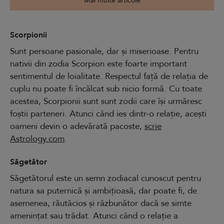
Mai multe articole
Scorpionii
Sunt persoane pasionale, dar și miserioase. Pentru
nativii din zodia Scorpion este foarte important
sentimentul de loialitate. Respectul față de relația de
cuplu nu poate fi încălcat sub nicio formă. Cu toate
acestea, Scorpionii sunt sunt zodii care își urmăresc
foștii parteneri. Atunci când ies dintr-o relație, acești
oameni devin o adevărată pacoste,
scrie
Astrology.com
.
Săgetător
Săgetătorul este un semn zodiacal cunoscut pentru
natura sa puternică și ambițioasă, dar poate fi, de
asemenea, răutăcios și răzbunător dacă se simte
amenințat sau trădat. Atunci când o relație a