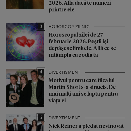
2026. Află dacă te numeri
printre ele
3
HOROSCOP ZILNIC
Horoscopul zilei de 27
februarie 2026. Peștii își
depășesc limitele. Află ce se
întâmplă cu zodia ta
4
DIVERTISMENT
Motivul pentru care fiica lui
Martin Short s-a sinucis. De
mai mulți ani se lupta pentru
viața ei
5
DIVERTISMENT
Nick Reiner a pledat nevinovat