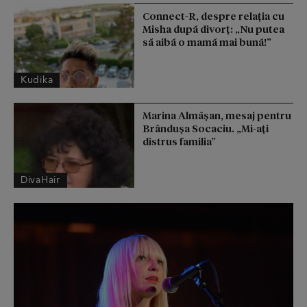
Connect-R, despre relația cu
Misha după divorț: „Nu putea
să aibă o mamă mai bună!”
Kudika
Marina Almășan, mesaj pentru
Brândușa Socaciu. „Mi-ați
distrus familia”
DivaHair