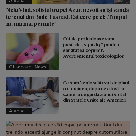
Antena 1
Nelu Vlad, solistul trupei Azur, nevoit să își vândă
terenul din Băile Tușnad. Cât cere pe el: „Timpul
nu îmi mai permite”
Cât de periculoase sunt
jucăriile „squishy” pentru
sănătatea copiilor.
Avertismentul toxicologilor
Observator News
Ce sumă colosală avut de plată
o româncă, după ce a fost la
camera de gardă a unui spital
din Statele Unite ale Americii
Antena 1