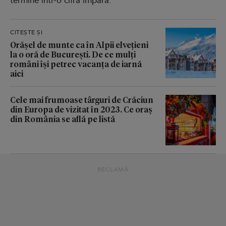
termine într-o cifră impară.
CITEȘTE ȘI
Orășel de munte ca în Alpii elvețieni
la o oră de București. De ce mulți
români își petrec vacanța de iarnă
aici
Cele mai frumoase târguri de Crăciun
din Europa de vizitat în 2023. Ce oraș
din România se află pe listă
RECLAMĂ