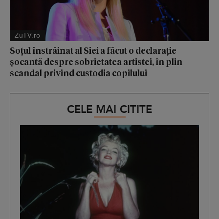
ZuTV.ro
Soțul înstrăinat al Siei a făcut o declarație
șocantă despre sobrietatea artistei, în plin
scandal privind custodia copilului
CELE MAI CITITE