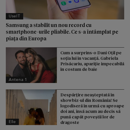
UseIT
Samsung a stabilit un nou record cu
smartphone-urile pliabile. Ce s-a întâmplat pe
piața din Europa
Cum a surprins-o Dani Oțil pe
soția lui în vacanță. Gabriela
Prisăcariu, apariție impecabilă
în costum de baie
Antena 1
Despărțire neașteptată în
showbiz-ul din România! Se
logodiseră în urmă cu aproape
doi ani, însă acum au decis să
pună capăt poveștii lor de
Elle
dragoste