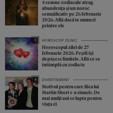
4 semne zodiacale atrag
abundența și un noroc
semnificativ pe 26 februarie
2026. Află dacă te numeri
printre ele
3
HOROSCOP ZILNIC
Horoscopul zilei de 27
februarie 2026. Peștii își
depășesc limitele. Află ce se
întâmplă cu zodia ta
4
DIVERTISMENT
Motivul pentru care fiica lui
Martin Short s-a sinucis. De
mai mulți ani se lupta pentru
viața ei