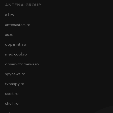
ANTENA GROUP
a1.ro
antenastars.ro
as.ro
deparinti.ro
medicool.ro
observatornews.ro
spynews.ro
tvhappy.ro
useit.ro
chefi.ro