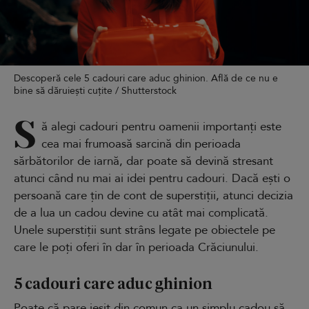
Descoperă cele 5 cadouri care aduc ghinion. Află de ce nu e
bine să dăruiești cuțite / Shutterstock
S
ă alegi cadouri pentru oamenii importanți este
cea mai frumoasă sarcină din perioada
sărbătorilor de iarnă, dar poate să devină stresant
atunci când nu mai ai idei pentru cadouri. Dacă ești o
persoană care țin de cont de superstiții, atunci decizia
de a lua un cadou devine cu atât mai complicată.
Unele superstiții sunt strâns legate pe obiectele pe
care le poți oferi în dar în perioada Crăciunului.
5 cadouri care aduc ghinion
Poate că pare ieșit din comun ca un simplu cadou să