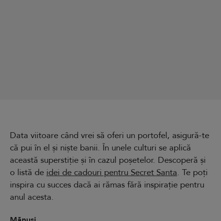
Data viitoare când vrei să oferi un portofel, asigură-te
că pui în el și niște banii. În unele culturi se aplică
această superstiție și în cazul poșetelor. Descoperă și
o listă de
idei de cadouri pentru Secret Santa
. Te poți
inspira cu succes dacă ai rămas fără inspirație pentru
anul acesta.
Mănuși