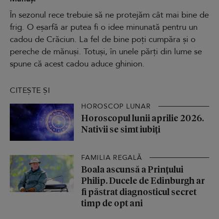
În sezonul rece trebuie să ne protejăm cât mai bine de
frig. O eșarfă ar putea fi o idee minunată pentru un
cadou de Crăciun. La fel de bine poți cumpăra și o
pereche de mănuși. Totuși, în unele părți din lume se
spune că acest cadou aduce ghinion.
CITEȘTE ȘI
HOROSCOP LUNAR
Horoscopul lunii aprilie 2026.
Nativii se simt iubiți
FAMILIA REGALĂ
Boala ascunsă a Prințului
Philip. Ducele de Edinburgh ar
fi păstrat diagnosticul secret
timp de opt ani