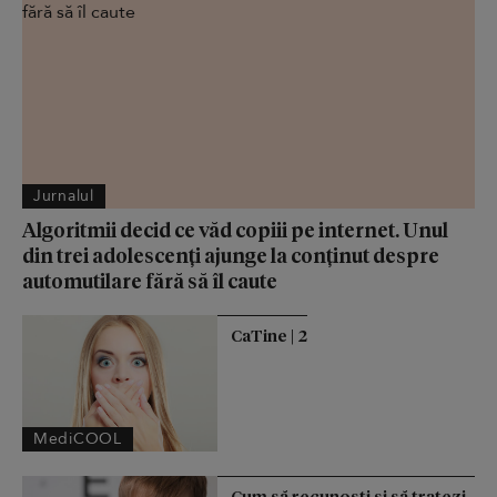
Jurnalul
Algoritmii decid ce văd copiii pe internet. Unul
din trei adolescenți ajunge la conținut despre
automutilare fără să îl caute
CaTine | 2
MediCOOL
Cum să recunoști și să tratezi