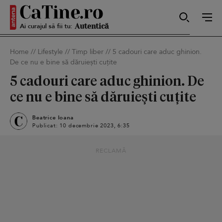
Ai curajul să fii tu:
Sexy
Home
//
Lifestyle
//
Timp liber
//
5 cadouri care aduc ghinion.
De ce nu e bine să dăruiești cuțite
Autentică
5 cadouri care aduc ghinion. De
ce nu e bine să dăruiești cuțite
Smart
Beatrice Ioana
Publicat: 10 decembrie 2023, 6:35
RECLAMĂ
Sensibilă
Puternică