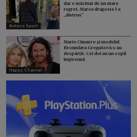
dar e măcinat de un mare
regret. Marea dragoste l-a
„distrus”
Antena Sport
Mario Cimarro și modelul
Bronislava Gregušová s-au
despărțit. Cei doi au un copil
împreună
Happy Channel