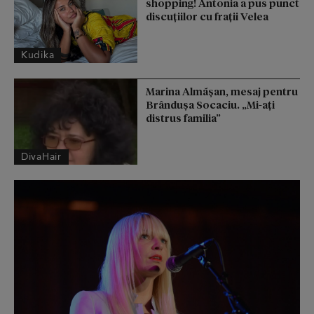
shopping! Antonia a pus punct
discuțiilor cu frații Velea
Kudika
Marina Almășan, mesaj pentru
Brândușa Socaciu. „Mi-ați
distrus familia”
DivaHair