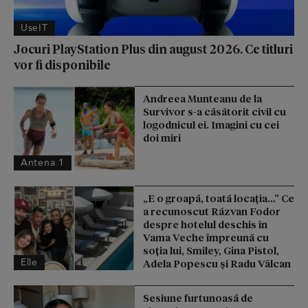
UseIT
Jocuri PlayStation Plus din august 2026. Ce titluri
vor fi disponibile
Andreea Munteanu de la
Survivor s-a căsătorit civil cu
logodnicul ei. Imagini cu cei
doi miri
Antena 1
„E o groapă, toată locația…” Ce
a recunoscut Răzvan Fodor
despre hotelul deschis în
Vama Veche împreună cu
soția lui, Smiley, Gina Pistol,
Elle
Adela Popescu și Radu Vâlcan
Sesiune furtunoasă de