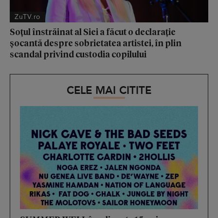
ZuTV.ro
Soțul înstrăinat al Siei a făcut o declarație
șocantă despre sobrietatea artistei, în plin
scandal privind custodia copilului
CELE MAI CITITE