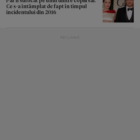
l-ar fi sufocat pe unul dintre copiii săi.
Ce s-a întâmplat de fapt în timpul
incidentului din 2016
RECLAMĂ