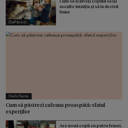
Cum să-ți înveți copilul să își
asculte intuiția și să ia decizii
bune
DePărinți
HelloTaste
Cum să păstrezi cafeaua proaspătă: sfatul
experților
Are nouă copii cu patru femei,