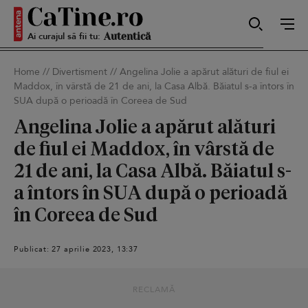
Ai curajul să fii tu:
Sexy
Home
//
Divertisment
//
Angelina Jolie a apărut alături de fiul ei
Maddox, în vârstă de 21 de ani, la Casa Albă. Băiatul s-a întors în
SUA după o perioadă în Coreea de Sud
Autentică
Angelina Jolie a apărut alături
de fiul ei Maddox, în vârstă de
21 de ani, la Casa Albă. Băiatul s-
Smart
a întors în SUA după o perioadă
în Coreea de Sud
Sensibilă
Publicat: 27 aprilie 2023, 13:37
Puternică
RECLAMĂ