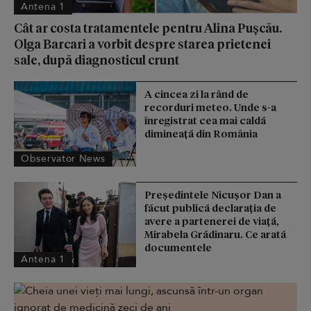
Antena 1
Cât ar costa tratamentele pentru Alina Pușcău.
Olga Barcari a vorbit despre starea prietenei
sale, după diagnosticul crunt
A cincea zi la rând de
recorduri meteo. Unde s-a
înregistrat cea mai caldă
dimineață din România
Observator News
Președintele Nicușor Dan a
făcut publică declarația de
avere a partenerei de viață,
Mirabela Grădinaru. Ce arată
documentele
Antena 1