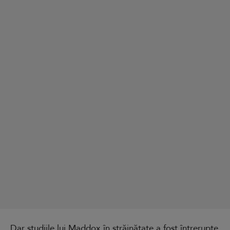
Dar studiile lui Maddox în străinătate a fost întrerupte