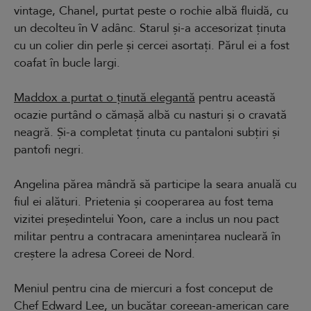
vintage, Chanel, purtat peste o rochie albă fluidă, cu
un decolteu în V adânc. Starul și-a accesorizat ținuta
cu un colier din perle și cercei asortați. Părul ei a fost
coafat în bucle largi.
Maddox a purtat o ținută elegantă
pentru această
ocazie purtând o cămașă albă cu nasturi și o cravată
neagră. Și-a completat ținuta cu pantaloni subțiri și
pantofi negri.
Angelina părea mândră să participe la seara anuală cu
fiul ei alături. Prietenia și cooperarea au fost tema
vizitei președintelui Yoon, care a inclus un nou pact
militar pentru a contracara amenințarea nucleară în
creștere la adresa Coreei de Nord.
Meniul pentru cina de miercuri a fost conceput de
Chef Edward Lee, un bucătar coreean-american care