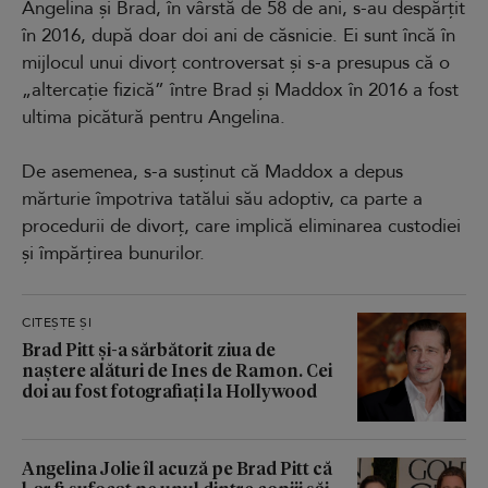
Angelina și Brad, în vârstă de 58 de ani, s-au despărțit
în 2016, după doar doi ani de căsnicie. Ei sunt încă în
mijlocul unui divorț controversat și s-a presupus că o
„altercație fizică” între Brad și Maddox în 2016 a fost
ultima picătură pentru Angelina.
De asemenea, s-a susținut că Maddox a depus
mărturie împotriva tatălui său adoptiv, ca parte a
procedurii de divorț, care implică eliminarea custodiei
și împărțirea bunurilor.
CITEȘTE ȘI
Brad Pitt și-a sărbătorit ziua de
naștere alături de Ines de Ramon. Cei
doi au fost fotografiați la Hollywood
Angelina Jolie îl acuză pe Brad Pitt că