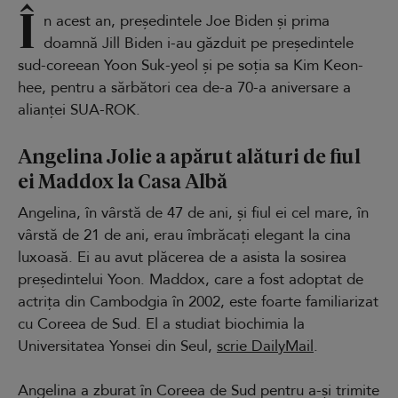
Î
n acest an, președintele Joe Biden și prima
doamnă Jill Biden i-au găzduit pe președintele
sud-coreean Yoon Suk-yeol și pe soția sa Kim Keon-
hee, pentru a sărbători cea de-a 70-a aniversare a
alianței SUA-ROK.
Angelina Jolie a apărut alături de fiul
ei Maddox la Casa Albă
Angelina, în vârstă de 47 de ani, și fiul ei cel mare, în
vârstă de 21 de ani, erau îmbrăcați elegant la cina
luxoasă. Ei au avut plăcerea de a asista la sosirea
președintelui Yoon. Maddox, care a fost adoptat de
actrița din Cambodgia în 2002, este foarte familiarizat
cu Coreea de Sud. El a studiat biochimia la
Universitatea Yonsei din Seul,
scrie DailyMail
.
Angelina a zburat în Coreea de Sud pentru a-și trimite