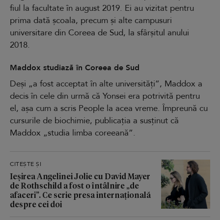
fiul la facultate în august 2019. Ei au vizitat pentru
prima dată școala, precum și alte campusuri
universitare din Coreea de Sud, la sfârșitul anului
2018.
Maddox studiază în Coreea de Sud
Deși „a fost acceptat în alte universități”, Maddox a
decis în cele din urmă că Yonsei era potrivită pentru
el, așa cum a scris People la acea vreme. Împreună cu
cursurile de biochimie, publicația a susținut că
Maddox „studia limba coreeană”.
CITEȘTE ȘI
Ieșirea Angelinei Jolie cu David Mayer
de Rothschild a fost o întâlnire „de
afaceri”. Ce scrie presa internațională
despre cei doi