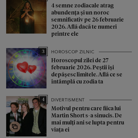
4 semne zodiacale atrag
abundența și un noroc
semnificativ pe 26 februarie
2026. Află dacă te numeri
printre ele
3
HOROSCOP ZILNIC
Horoscopul zilei de 27
februarie 2026. Peștii își
depășesc limitele. Află ce se
întâmplă cu zodia ta
4
DIVERTISMENT
Motivul pentru care fiica lui
Martin Short s-a sinucis. De
mai mulți ani se lupta pentru
viața ei