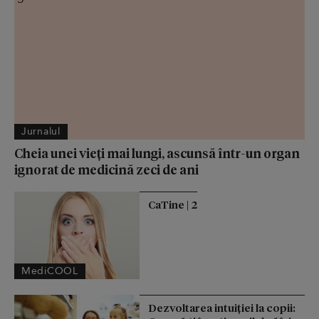
Jurnalul
Cheia unei vieți mai lungi, ascunsă într-un organ
ignorat de medicină zeci de ani
CaTine | 2
MediCOOL
Dezvoltarea intuiției la copii: