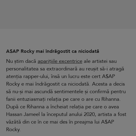
A$AP Rocky mai îndrăgostit ca niciodată
Nu știm dacă
aparițiile excentrice
ale artistei sau
personalitatea sa extraordinară au reușit să-i atragă
atenția rapper-ului, însă un lucru este cert A$AP
Rocky e mai îndrăgostit ca niciodată. Acesta a decis
să nu-și mai ascundă sentimentele și confirmă pentru
fanii entuziasmați relația pe care o are cu Rihanna.
După ce Rihanna a încheiat relația pe care o avea
Hassan Jameel la începutul anului 2020, artista a fost
văzătă din ce în ce mai des în preajma lui A$AP
Rocky.