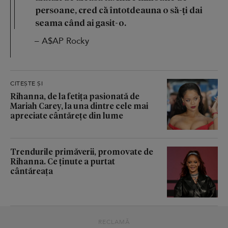
persoane, cred că întotdeauna o să-ți dai
seama când ai gasit-o.
– A$AP Rocky
CITEȘTE ȘI
Rihanna, de la fetița pasionată de
Mariah Carey, la una dintre cele mai
apreciate cântărețe din lume
Trendurile primăverii, promovate de
Rihanna. Ce ținute a purtat
cântăreața
RECLAMĂ