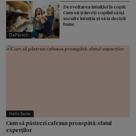
Dezvoltarea intuiției la copii:
Cum să-ți înveți copilul să își
asculte intuiția și să ia decizii
bune
DePărinți
HelloTaste
Cum să păstrezi cafeaua proaspătă: sfatul
experților