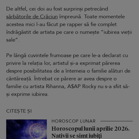
De altfel, cei doi au fost surprinși petrecând
sărbătorile de Crăciun
împreună. Toate momentele
acestea mici l-au făcut pe rapper să fie complet
îndrăgăstit de artista pe care o numește ”iubirea vieții
sale”.
Pe lângă cuvintele frumoase pe care le-a declarat cu
privire la relația lor, artistul și-a exprimat părerea
despre posibilitatea de a întemeia o familie alături de
cântăreață. Întrebat ce părere ar avea despre o
familie cu artista Rihanna, A$AP Rocky nu s-a sfiit să-
și exprime iubirea.
CITEȘTE ȘI
HOROSCOP LUNAR
Horoscopul lunii aprilie 2026.
Nativii se simt iubiți