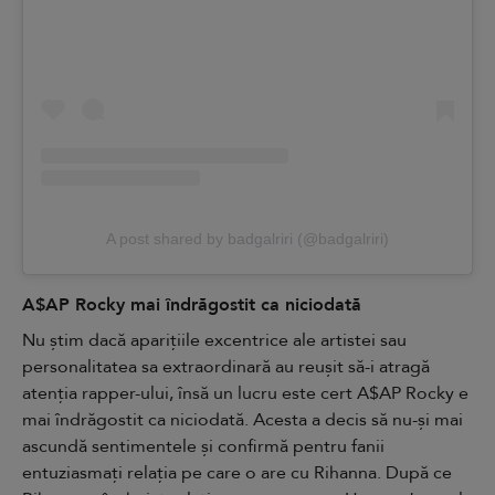
A post shared by badgalriri (@badgalriri)
A$AP Rocky mai îndrăgostit ca niciodată
Nu știm dacă
aparițiile excentrice
ale artistei sau
personalitatea sa extraordinară au reușit să-i atragă
atenția rapper-ului, însă un lucru este cert A$AP Rocky e
mai îndrăgostit ca niciodată. Acesta a decis să nu-și mai
ascundă sentimentele și confirmă pentru fanii
entuziasmați relația pe care o are cu Rihanna. După ce