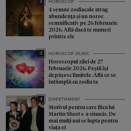
2
HOROSCOP
4 semne zodiacale atrag
abundența și un noroc
semnificativ pe 26 februarie
2026. Află dacă te numeri
printre ele
3
HOROSCOP ZILNIC
Horoscopul zilei de 27
februarie 2026. Peștii își
depășesc limitele. Află ce se
întâmplă cu zodia ta
4
DIVERTISMENT
Motivul pentru care fiica lui
Martin Short s-a sinucis. De
mai mulți ani se lupta pentru
viața ei