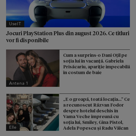
UseIT
Jocuri PlayStation Plus din august 2026. Ce titluri
vor fi disponibile
Cum a surprins-o Dani Oțil pe
soția lui în vacanță. Gabriela
Prisăcariu, apariție impecabilă
în costum de baie
Antena 1
„E o groapă, toată locația…” Ce
a recunoscut Răzvan Fodor
despre hotelul deschis în
Vama Veche împreună cu
soția lui, Smiley, Gina Pistol,
Elle
Adela Popescu și Radu Vâlcan