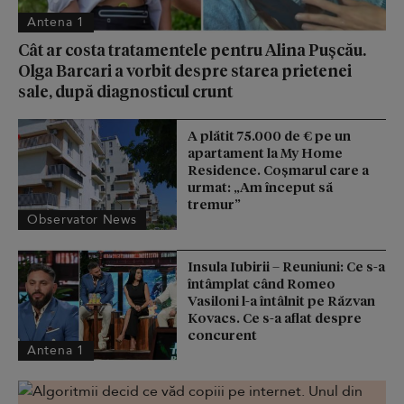
Antena 1
Cât ar costa tratamentele pentru Alina Pușcău.
Olga Barcari a vorbit despre starea prietenei
sale, după diagnosticul crunt
A plătit 75.000 de € pe un
apartament la My Home
Residence. Coşmarul care a
urmat: „Am început să
tremur”
Observator News
Insula Iubirii – Reuniuni: Ce s-a
întâmplat când Romeo
Vasiloni l-a întâlnit pe Răzvan
Kovacs. Ce s-a aflat despre
concurent
Antena 1