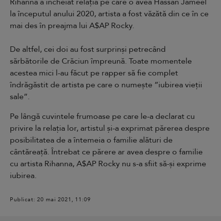
Rihanna a încheiat relația pe care o avea Hassan Jameel
la începutul anului 2020, artista a fost văzătă din ce în ce
mai des în preajma lui A$AP Rocky.
De altfel, cei doi au fost surprinși petrecând
sărbătorile de Crăciun
împreună. Toate momentele
acestea mici l-au făcut pe rapper să fie complet
îndrăgăstit de artista pe care o numește ”iubirea vieții
sale”.
Pe lângă cuvintele frumoase pe care le-a declarat cu
privire la relația lor, artistul și-a exprimat părerea despre
posibilitatea de a întemeia o familie alături de
cântăreață. Întrebat ce părere ar avea despre o familie
cu artista Rihanna, A$AP Rocky nu s-a sfiit să-și exprime
iubirea.
Publicat: 20 mai 2021, 11:09