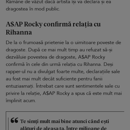
Rămâne de văzut dacă artista își va declara și ea
dragostea în mod public.
A$AP Rocky confirmă relația cu
Rihanna
De la o frumoasă prietenie la o uimitoare poveste de
dragoste. După ce mai mult timp au refuzat să-și
dezvăluie povestea de dragoste, A$AP Rocky
confirmă în cele din urmă relația cu Rihanna. Deși
rapper-ul nu a divulgat foarte multe, declarațiile sale
au fost mai mult decât suficiente pentru fanii
entuziasmați. Întrebat care sunt sentimentele sale cu
privire la relație, A$AP Rocky a spus că este mult mai
împlinit acum.
Te simți mult mai bine atunci când ești
alături de aleasa ta. Între milioane de