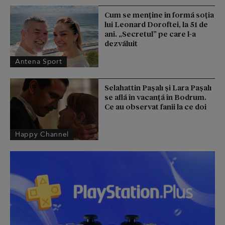
Cum se menţine în formă soţia
lui Leonard Doroftei, la 51 de
ani. „Secretul” pe care l-a
dezvăluit
Antena Sport
Selahattin Paşalı și Lara Paşalı
se află în vacanță în Bodrum.
Ce au observat fanii la ce doi
Happy Channel