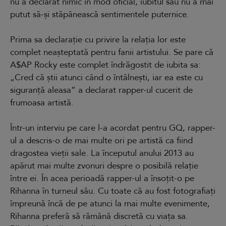
nu a declarat nimic în mod oficial, iubitul său nu a mai
putut să-și stăpânească sentimentele puternice.
Prima sa declarație cu privire la relația lor este
complet neașteptată pentru fanii artistului. Se pare că
A$AP Rocky este complet îndrăgostit de iubita sa:
„Cred că știi atunci când o întâlnești, iar ea este cu
siguranță aleasa” a declarat rapper-ul cucerit de
frumoasa artistă.
Într-un interviu pe care l-a acordat pentru GQ, rapper-
ul a descris-o de mai multe ori pe artistă ca fiind
dragostea vieții sale. La începutul anului 2013 au
apărut mai multe zvonuri despre o posibilă relație
între ei. În acea perioadă rapper-ul a însoțit-o pe
Rihanna în turneul său. Cu toate că au fost fotografiați
împreună încă de pe atunci la mai multe evenimente,
Rihanna preferă să rămână discretă cu viața sa.