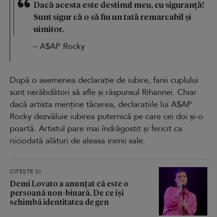
Dacă acesta este destinul meu, cu siguranță!
Sunt sigur că o să fiu un tată remarcabil și
uimitor.
– A$AP Rocky
După o asemenea declarație de iubire, fanii cuplului
sunt nerăbdători să afle și răspunsul Rihannei. Chiar
dacă artista menține tăcerea, declarațiile lui A$AP
Rocky dezvăluie iubirea puternică pe care cei doi și-o
poartă. Artistul pare mai îndrăgostit și fericit ca
niciodată alături de aleasa inimii sale.
CITEȘTE ȘI
Demi Lovato a anunțat că este o
persoană non-binară. De ce își
schimbă identitatea de gen