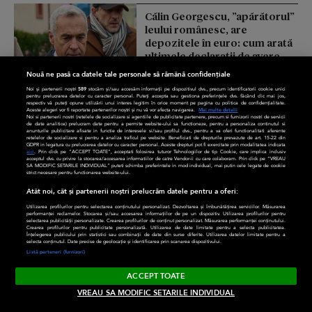
Călin Georgescu, ”apărătorul”
leului românesc, are
depozitele în euro: cum arată
ultimele declarații de avere
Nouă ne pasă ca datele tale personale să rămână confidențiale
Kudika
Noi și partenerii noștri
589
stocăm și/sau accesăm informații pe dispozitivul dvs., precum identificatorii cookie unici
pentru prelucrarea datelor cu caracter personal. Puteți accepta sau gestiona preferințele dvs. făcând clic mai jos,
respectiv vă puteți opune utilizării unui interes legitim în orice moment pe pagina cu politica de confidențialitate.
Aceste alegeri vor fi raportate partenerilor noștri și nu vă vor afecta navigarea.
Mai multe detalii
Marina Almășan, mesaj pentru
Noi si partenerii nostri (retelele de socializare si agentiile de publicitate partenere, precum si furnizorii nostri de servicii
de date analitice) prelucram date pentru a permite website-ului sa functioneze, pentru a personaliza continutul si
Brândușa Socaciu. „Mi-ați
anunturile publicitare afisate in functie de interesele si/sau profilul dvs., pentru a va oferi functionalitati aferente
retelelor de socializare si pentru a analiza traficul pe website. Beneficiati de drepturile prevazute de art. 15-22 din
distrus familia”
GDPR in legatura cu prelucrarea datelor cu caracter personal. Aceste drepturi pot fi exercitate prin modalitatea indicata
aici
. Prin click pe “ACCEPT TOATE”, acceptati folosirea tuturor Tehnologiilor de tip Cookie, care implica inclusiv
acceptul dvs. cu privire la stocarea/accesarea informatiilor de catre Vendor-ii cu care colaboram. Prin click pe “VREAU
SA MODIFIC SETARILE INDIVIDUAL” puteti schimba preferintele in mod individual, mai putin cele legate de cookie
strict necesare pentru functionarea website-ului.
DivaHair
Atât noi, cât și partenerii noștri prelucrăm datele pentru a oferi:
Utilizarea profilurilor pentru selectarea conținutului personalizat. Dezvoltarea și îmbunătățirea serviciilor. Măsurarea
performanței reclamelor. Stocarea și/sau accesarea informațiilor de pe un dispozitiv. Utilizarea profilurilor pentru
selectarea publicității personalizate. Crearea profilurilor de conținut personalizat. Măsurarea performanței conținutului.
Crearea profilurilor pentru publicitate personalizată. Utilizarea de date limitate pentru a selecta publicitatea.
Înțelegerea publicului prin statistici sau combinații de date din surse diferite. Utilizarea datelor limitate pentru a
selecta conținutul. Date precise de geolocație și identificarea prin scanarea dispozitivului.
Listă parteneri (furnizori)
ACCEPT TOATE
VREAU SA MODIFIC SETARILE INDIVIDUAL