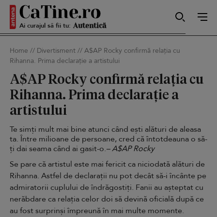
Ai curajul să fii tu:
Sexy
Home
//
Divertisment
//
A$AP Rocky confirmă relația cu
Rihanna. Prima declarație a artistului
Autentică
A$AP Rocky confirmă relația cu
Rihanna. Prima declarație a
artistului
Smart
Te simți mult mai bine atunci când ești alături de aleasa
ta. Între milioane de persoane, cred că întotdeauna o să-
ți dai seama când ai gasit-o.
– A$AP Rocky
Sensibilă
Se pare că artistul este mai fericit ca niciodată alături de
Rihanna. Astfel de declarații nu pot decât să-i încânte pe
admiratorii cuplului de îndrăgostiți. Fanii au așteptat cu
nerăbdare ca relația celor doi să devină oficială după ce
Puternică
au fost surprinși împreună în mai multe
momente
.