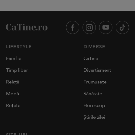
LIFESTYLE
DIVERSE
Familie
CaTine
Timp liber
Divertisment
Relații
Frumusețe
Modă
Sănătate
Rețete
Horoscop
Știrile zilei
SITE-URI