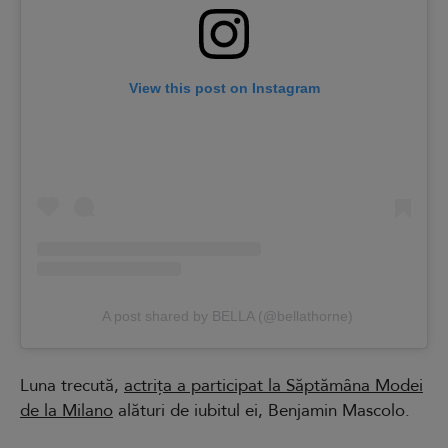
View this post on Instagram
A post shared by BELLA (@bellathorne)
Luna trecută,
actrița a participat la Săptămâna Modei
de la Milano
alături de iubitul ei, Benjamin Mascolo.