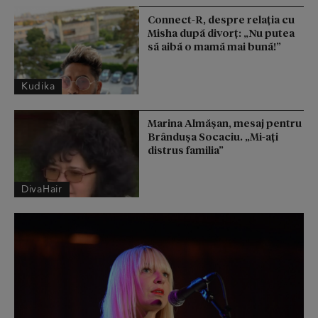
Connect-R, despre relația cu
Misha după divorț: „Nu putea
să aibă o mamă mai bună!”
Kudika
Marina Almășan, mesaj pentru
Brândușa Socaciu. „Mi-ați
distrus familia”
DivaHair