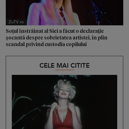
ZuTV.ro
Soțul înstrăinat al Siei a făcut o declarație
șocantă despre sobrietatea artistei, în plin
scandal privind custodia copilului
CELE MAI CITITE