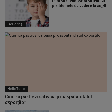
Cum să recunoști și să tratezi
problemele de vedere la copii
DePărinți
HelloTaste
Cum să păstrezi cafeaua proaspătă: sfatul
experților