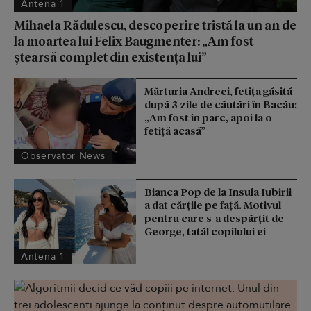
Antena 1
Mihaela Rădulescu, descoperire tristă la un an de
la moartea lui Felix Baugmenter: „Am fost
ștearsă complet din existența lui”
Mărturia Andreei, fetiţa găsită
după 3 zile de căutări în Bacău:
„Am fost în parc, apoi la o
fetiţă acasă”
Observator News
Bianca Pop de la Insula Iubirii
a dat cărțile pe față. Motivul
pentru care s-a despărțit de
George, tatăl copilului ei
Antena 1