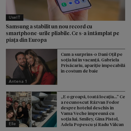
UseIT
Samsung a stabilit un nou record cu
smartphone-urile pliabile. Ce s-a întâmplat pe
piața din Europa
Cum a surprins-o Dani Oțil pe
soția lui în vacanță. Gabriela
Prisăcariu, apariție impecabilă
în costum de baie
Antena 1
„E o groapă, toată locația…” Ce
a recunoscut Răzvan Fodor
despre hotelul deschis în
Vama Veche împreună cu
soția lui, Smiley, Gina Pistol,
Elle
Adela Popescu și Radu Vâlcan