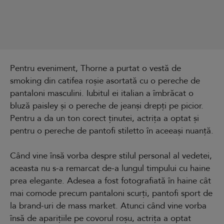
Pentru eveniment, Thorne a purtat o vestă de
smoking din catifea roșie asortată cu o pereche de
pantaloni masculini. Iubitul ei italian a îmbrăcat o
bluză paisley și o pereche de jeanși drepți pe picior.
Pentru a da un ton corect ținutei, actrița a optat și
pentru o pereche de pantofi stiletto în aceeași nuanță.
Când vine însă vorba despre stilul personal al vedetei,
aceasta nu s-a remarcat de-a lungul timpului cu haine
prea elegante. Adesea a fost fotografiată în haine cât
mai comode precum pantaloni scurți, pantofi sport de
la brand-uri de mass market. Atunci când vine vorba
însă de aparițiile pe covorul roșu, actrița a optat