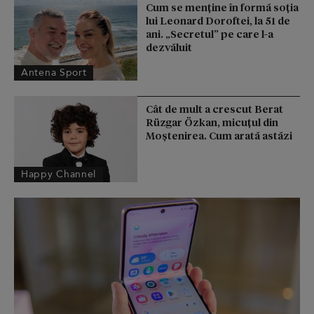
Cum se menţine în formă soţia
lui Leonard Doroftei, la 51 de
ani. „Secretul” pe care l-a
dezvăluit
Antena Sport
Cât de mult a crescut Berat
Rüzgar Özkan, micuțul din
Moștenirea. Cum arată astăzi
Happy Channel