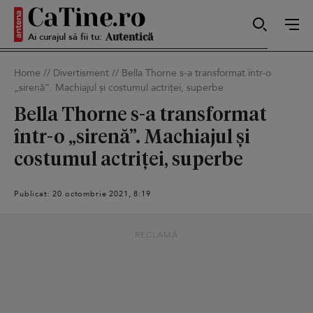
Ai curajul să fii tu:
Sexy
Home
//
Divertisment
//
Bella Thorne s-a transformat într-o
„sirenă”. Machiajul și costumul actriței, superbe
Autentică
Bella Thorne s-a transformat
într-o „sirenă”. Machiajul și
costumul actriței, superbe
Smart
Publicat: 20 octombrie 2021, 8:19
Sensibilă
RECLAMĂ
Puternică