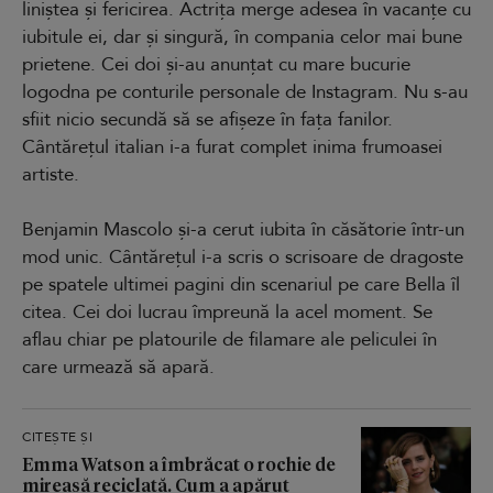
liniștea și fericirea. Actrița merge adesea în vacanțe cu
iubitule ei, dar și singură, în compania celor mai bune
prietene. Cei doi și-au anunțat cu mare bucurie
logodna pe conturile personale de Instagram. Nu s-au
sfiit nicio secundă să se afișeze în fața fanilor.
Cântărețul italian i-a furat complet inima frumoasei
artiste.
Benjamin Mascolo și-a cerut iubita în căsătorie într-un
mod unic. Cântărețul i-a scris o scrisoare de dragoste
pe spatele ultimei pagini din scenariul pe care Bella îl
citea. Cei doi lucrau împreună la acel moment. Se
aflau chiar pe platourile de filamare ale peliculei în
care urmează să apară.
CITEȘTE ȘI
Emma Watson a îmbrăcat o rochie de
mireasă reciclată. Cum a apărut