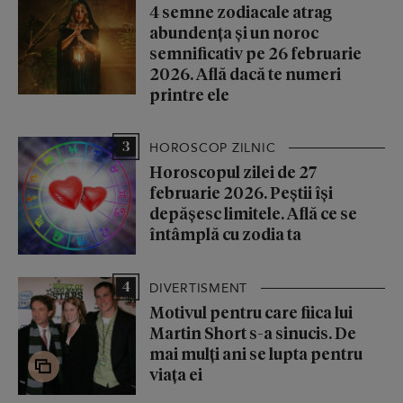
4 semne zodiacale atrag
abundența și un noroc
semnificativ pe 26 februarie
2026. Află dacă te numeri
printre ele
3
HOROSCOP ZILNIC
Horoscopul zilei de 27
februarie 2026. Peștii își
depășesc limitele. Află ce se
întâmplă cu zodia ta
4
DIVERTISMENT
Motivul pentru care fiica lui
Martin Short s-a sinucis. De
mai mulți ani se lupta pentru
viața ei