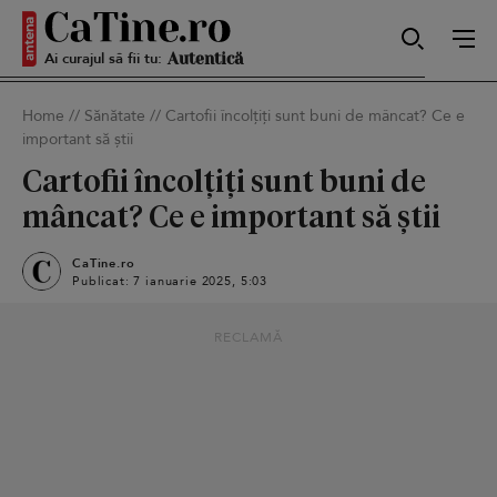
Ai curajul să fii tu:
Sexy
Home
//
Sănătate
//
Cartofii încolțiți sunt buni de mâncat? Ce e
important să știi
Autentică
Cartofii încolțiți sunt buni de
mâncat? Ce e important să știi
Smart
CaTine.ro
Publicat: 7 ianuarie 2025, 5:03
RECLAMĂ
Sensibilă
Puternică