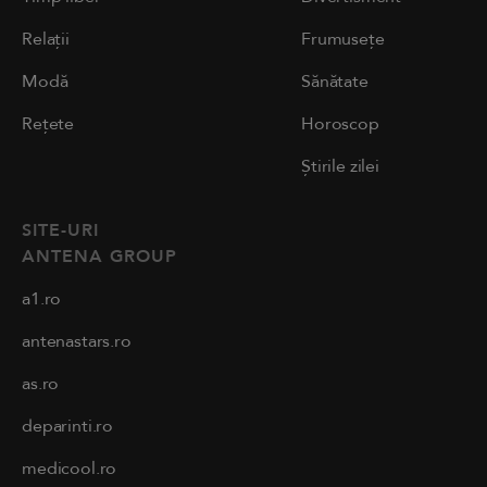
Relații
Frumusețe
Modă
Sănătate
Rețete
Horoscop
Știrile zilei
SITE-URI
ANTENA GROUP
a1.ro
antenastars.ro
as.ro
deparinti.ro
medicool.ro