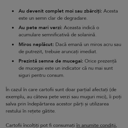
Au devenit complet moi sau zbârciți:
Acesta
este un semn clar de degradare.
Au pete mari verzi:
Aceasta indică o
acumulare semnificativă de solanină.
Miros neplăcut:
Dacă emană un miros acru sau
de putrezit, trebuie aruncați imediat.
Prezintă semne de mucegai:
Orice prezență
de mucegai este un indicator că nu mai sunt
siguri pentru consum.
În cazul în care cartofii sunt doar parțial afectați (de
exemplu, au câteva pete verzi sau muguri mici), îi poți
salva prin îndepărtarea acestor părți și utilizarea
restului în rețete gătite.
Cartofii încolțiți pot fi consumați
în anumite condiții
,