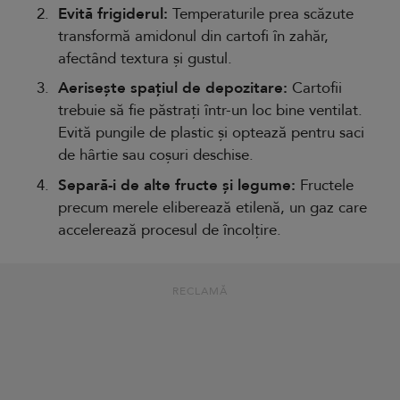
Evită frigiderul:
Temperaturile prea scăzute
transformă amidonul din cartofi în zahăr,
afectând textura și gustul.
Aerisește spațiul de depozitare:
Cartofii
trebuie să fie păstrați într-un loc bine ventilat.
Evită pungile de plastic și optează pentru saci
de hârtie sau coșuri deschise.
Separă-i de alte fructe și legume:
Fructele
precum merele eliberează etilenă, un gaz care
accelerează procesul de încolțire.
RECLAMĂ