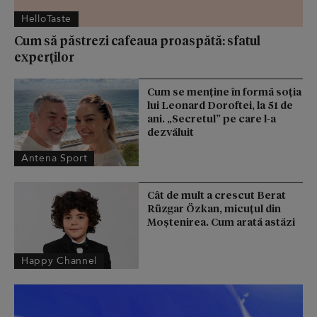
HelloTaste
Cum să păstrezi cafeaua proaspătă: sfatul
experților
Cum se menţine în formă soţia
lui Leonard Doroftei, la 51 de
ani. „Secretul” pe care l-a
dezvăluit
Antena Sport
Cât de mult a crescut Berat
Rüzgar Özkan, micuțul din
Moștenirea. Cum arată astăzi
Happy Channel