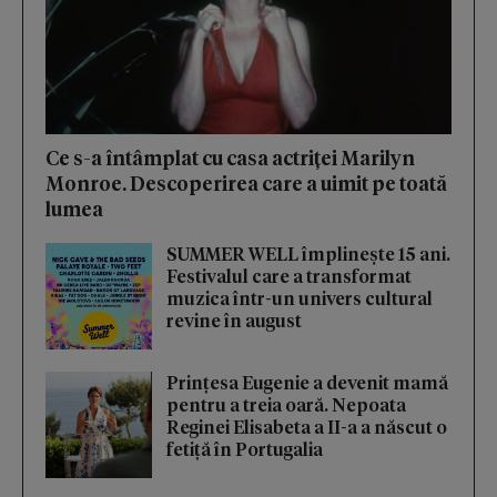
Ce s-a întâmplat cu casa actriței Marilyn
Monroe. Descoperirea care a uimit pe toată
lumea
SUMMER WELL împlinește 15 ani.
Festivalul care a transformat
muzica într-un univers cultural
revine în august
Prințesa Eugenie a devenit mamă
pentru a treia oară. Nepoata
Reginei Elisabeta a II-a a născut o
fetiță în Portugalia