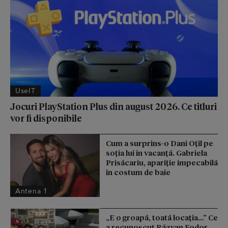
UseIT
Jocuri PlayStation Plus din august 2026. Ce titluri
vor fi disponibile
Cum a surprins-o Dani Oțil pe
soția lui în vacanță. Gabriela
Prisăcariu, apariție impecabilă
în costum de baie
Antena 1
„E o groapă, toată locația…” Ce
a recunoscut Răzvan Fodor