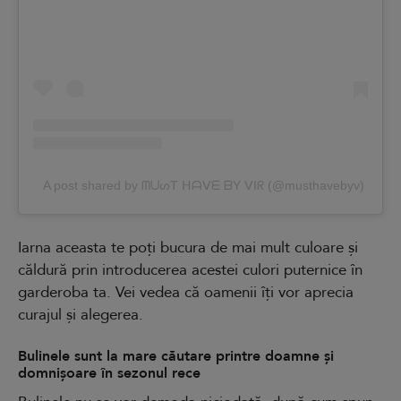
A post shared by ᗰᑌᔕT ᕼᗩᐯᗴ ᗷY ᐯIᖇ (@musthavebyv)
Iarna aceasta te poți bucura de mai mult culoare și
căldură prin introducerea acestei culori puternice în
garderoba ta. Vei vedea că oamenii îți vor aprecia
curajul și alegerea.
Bulinele sunt la mare căutare printre doamne și
domnișoare în sezonul rece