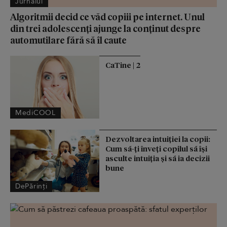
Jurnalul
Algoritmii decid ce văd copiii pe internet. Unul
din trei adolescenți ajunge la conținut despre
automutilare fără să îl caute
CaTine | 2
MediCOOL
Dezvoltarea intuiției la copii:
Cum să-ți înveți copilul să își
asculte intuiția și să ia decizii
bune
DePărinți