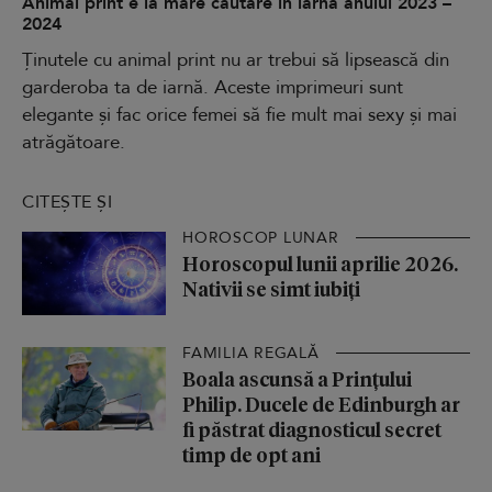
Animal print e la mare căutare în iarna anului 2023 –
2024
Ținutele cu animal print nu ar trebui să lipsească din
garderoba ta de iarnă. Aceste imprimeuri sunt
elegante și fac orice femei să fie mult mai sexy și mai
atrăgătoare.
CITEȘTE ȘI
HOROSCOP LUNAR
Horoscopul lunii aprilie 2026.
Nativii se simt iubiți
FAMILIA REGALĂ
Boala ascunsă a Prințului
Philip. Ducele de Edinburgh ar
fi păstrat diagnosticul secret
timp de opt ani