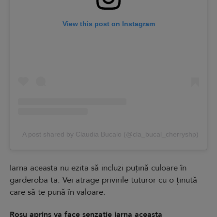
View this post on Instagram
A post shared by Claudia Bucalo (@cla_bucal_cherryshp)
Iarna aceasta nu ezita să incluzi puțină culoare în
garderoba ta. Vei atrage privirile tuturor cu o ținută
care să te pună în valoare.
Roșu aprins va face senzație iarna aceasta