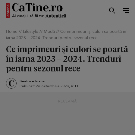
Ai curajul să fii tu:
Sexy
Home
//
Lifestyle
//
Modă
//
Ce imprimeuri și culori se poartă în
iarna 2023 – 2024. Trenduri pentru sezonul rece
Autentică
Ce imprimeuri și culori se poartă
în iarna 2023 – 2024. Trenduri
pentru sezonul rece
Smart
Beatrice Ioana
Publicat: 26 octombrie 2023, 6:11
Sensibilă
RECLAMĂ
Puternică