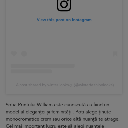
View this post on Instagram
A post shared by winter looks⛄️ (@winterfashionlooks)
Soția Prințului William este cunoscută ca fiind un
model al eleganței și feminității. Poți alege ținute
monocromatice crem sau orice altă nuanță te atrage.
Cel mai important lucru este să alegi nuanțele