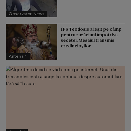
Observator News
ÎPS Teodosie a ieșit pe câmp
pentru rugăciuni împotriva
secetei. Mesajul transmis
credincioșilor
Antena 1