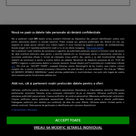
Nouă ne pasă ca datele tale personale să rămână confidențiale
Noi și partenerii noștri
589
stocăm și/sau accesăm informații pe dispozitivul dvs., precum identificatorii cookie unici
pentru prelucrarea datelor cu caracter personal. Puteți accepta sau gestiona preferințele dvs. făcând clic mai jos,
respectiv vă puteți opune utilizării unui interes legitim în orice moment pe pagina cu politica de confidențialitate.
Aceste alegeri vor fi raportate partenerilor noștri și nu vă vor afecta navigarea.
Mai multe detalii
Noi si partenerii nostri (retelele de socializare si agentiile de publicitate partenere, precum si furnizorii nostri de servicii
de date analitice) prelucram date pentru a permite website-ului sa functioneze, pentru a personaliza continutul si
anunturile publicitare afisate in functie de interesele si/sau profilul dvs., pentru a va oferi functionalitati aferente
retelelor de socializare si pentru a analiza traficul pe website. Beneficiati de drepturile prevazute de art. 15-22 din
GDPR in legatura cu prelucrarea datelor cu caracter personal. Aceste drepturi pot fi exercitate prin modalitatea indicata
aici
. Prin click pe “ACCEPT TOATE”, acceptati folosirea tuturor Tehnologiilor de tip Cookie, care implica inclusiv
LIFESTYLE
DIVERSE
acceptul dvs. cu privire la stocarea/accesarea informatiilor de catre Vendor-ii cu care colaboram. Prin click pe “VREAU
SA MODIFIC SETARILE INDIVIDUAL” puteti schimba preferintele in mod individual, mai putin cele legate de cookie
strict necesare pentru functionarea website-ului.
Familie
CaTine
Atât noi, cât și partenerii noștri prelucrăm datele pentru a oferi:
Utilizarea profilurilor pentru selectarea conținutului personalizat. Dezvoltarea și îmbunătățirea serviciilor. Măsurarea
Timp liber
Divertisment
performanței reclamelor. Stocarea și/sau accesarea informațiilor de pe un dispozitiv. Utilizarea profilurilor pentru
selectarea publicității personalizate. Crearea profilurilor de conținut personalizat. Măsurarea performanței conținutului.
Crearea profilurilor pentru publicitate personalizată. Utilizarea de date limitate pentru a selecta publicitatea.
Înțelegerea publicului prin statistici sau combinații de date din surse diferite. Utilizarea datelor limitate pentru a
Relații
Frumusețe
selecta conținutul. Date precise de geolocație și identificarea prin scanarea dispozitivului.
Listă parteneri (furnizori)
Modă
Sănătate
ACCEPT TOATE
Rețete
Horoscop
VREAU SA MODIFIC SETARILE INDIVIDUAL