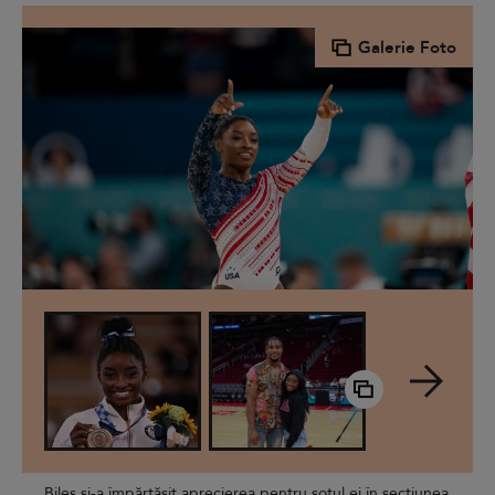
Galerie Foto
Biles și-a împărtășit aprecierea pentru soțul ei în secțiunea