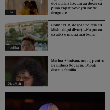
doi ani, însă acum au decis să
pună capăt poveștii lor de
Elle
dragoste
Connect-R, despre relația cu
Misha după divorț: „Nu putea
să aibă o mamă mai bună!”
Kudika
Marina Almășan, mesaj pentru
Brândușa Socaciu. „Mi-ați
distrus familia”
DivaHair