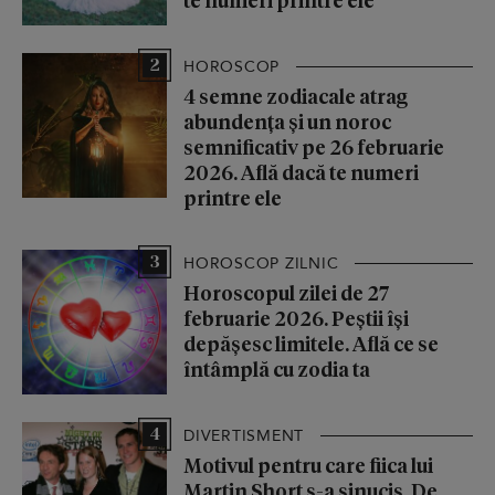
2
HOROSCOP
4 semne zodiacale atrag
abundența și un noroc
semnificativ pe 26 februarie
2026. Află dacă te numeri
printre ele
3
HOROSCOP ZILNIC
Horoscopul zilei de 27
februarie 2026. Peștii își
depășesc limitele. Află ce se
întâmplă cu zodia ta
4
DIVERTISMENT
Motivul pentru care fiica lui
Martin Short s-a sinucis. De