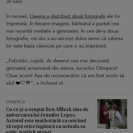
30 iulie.
În carusel,
Owens a distribuit două fotografii
ale lor
împreună. În fiecare imagine, bărbatul a purtat cea
mai recentă medalie a gimnastei. În cea de-a doua
fotografie, cei doi s-au sărutat dulce semn că iubirea
lor este baza căsniciei pe care o au împreună.
„Felicitări, copilă. Ai devenit cea mai decorată
gimnastă americană din istoria Jocurilor Olimpice!
Chiar acum! Așa de recunoscător că am fost acolo să
văd ❤️🤍💙”, a încheiat el.
CITEȘTE ȘI
Cu ce și-a ocupat Ben Affleck ziua de
aniversarea lui Jennifer Lopez.
Actorul este mai hotărât ca oricând
să rupă orice legătură cu actuala sa
soție, potrivit presei