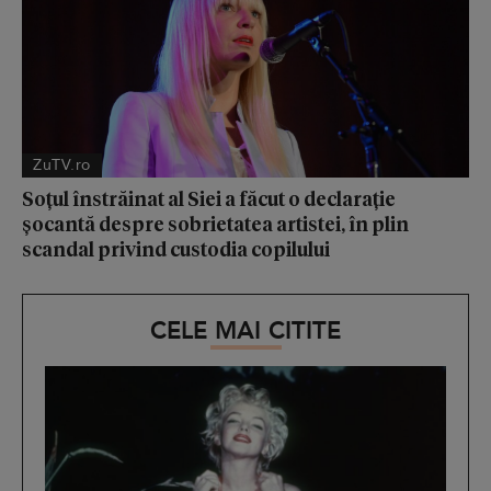
ZuTV.ro
Soțul înstrăinat al Siei a făcut o declarație
șocantă despre sobrietatea artistei, în plin
scandal privind custodia copilului
CELE MAI CITITE