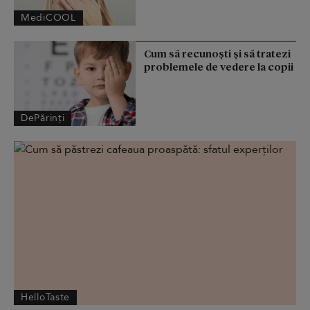
MediCOOL
Cum să recunoști și să tratezi
problemele de vedere la copii
DePărinți
HelloTaste