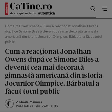
Sexy
Ai curajul să fii tu:
Home
//
Divertisment
//
Cum a reacționat Jonathan Owens
Autentică
după ce Simone Biles a devenit cea mai decorată gimnastă
americană din istoria Jocurilor Olimpice. Bărbatul a făcut totul
public
Cum a reacționat Jonathan
Smart
Owens după ce Simone Biles a
devenit cea mai decorată
Sensibilă
gimnastă americană din istoria
Jocurilor Olimpice. Bărbatul a
făcut totul public
Puternică
Andrada Marinică
Publicat: 31 iulie 2024, 11:50