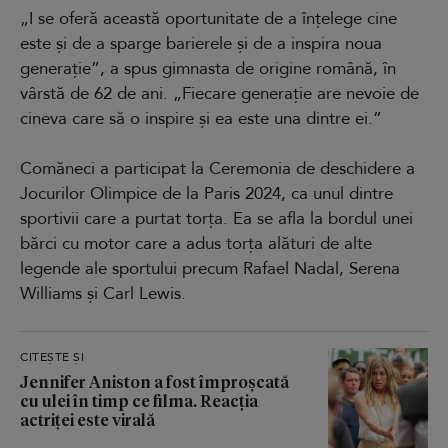
„I se oferă această oportunitate de a înțelege cine
este și de a sparge barierele și de a inspira noua
generație”, a spus gimnasta de origine română, în
vârstă de 62 de ani. „Fiecare generație are nevoie de
cineva care să o inspire și ea este una dintre ei.”
Comăneci a participat la Ceremonia de deschidere a
Jocurilor Olimpice de la Paris 2024, ca unul dintre
sportivii care a purtat torța. Ea se afla la bordul unei
bărci cu motor care a adus torța alături de alte
legende ale sportului precum Rafael Nadal, Serena
Williams și Carl Lewis.
CITEȘTE ȘI
Jennifer Aniston a fost împroșcată
cu ulei în timp ce filma. Reacția
actriței este virală