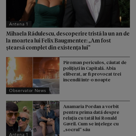
Antena 1
Mihaela Rădulescu, descoperire tristă la un an de
la moartea lui Felix Baugmenter: „Am fost
ștearsă complet din existența lui”
Piroman periculos, căutat de
poliţişti în Capitală. Abia
eliberat, ar fi provocat trei
incendii într-o noapte
Observator News
Anamaria Pordan a vorbit
pentru prima dată despre
relația cu tatăl lui Ronald
Gavril. Cum se înțelege cu
„socrul” său
Antena 1