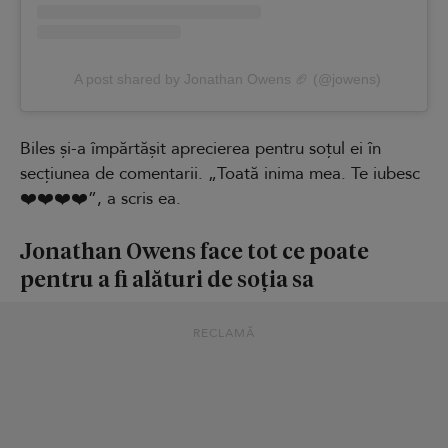
A post shared by Jonathan Owens 🏈 (@jowens)
Biles și-a împărtășit aprecierea pentru soțul ei în
secțiunea de comentarii. „Toată inima mea. Te iubesc
❤️❤️❤️❤️”, a scris ea.
Jonathan Owens face tot ce poate
pentru a fi alături de soția sa
RECLAMĂ