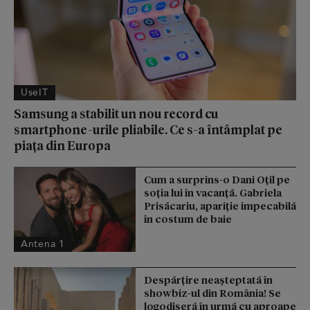
UseIT
Samsung a stabilit un nou record cu
smartphone-urile pliabile. Ce s-a întâmplat pe
piața din Europa
Cum a surprins-o Dani Oțil pe
soția lui în vacanță. Gabriela
Prisăcariu, apariție impecabilă
în costum de baie
Antena 1
Despărțire neașteptată în
showbiz-ul din România! Se
logodiseră în urmă cu aproape