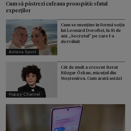
Cum să păstrezi cafeaua proaspătă: sfatul
experților
Cum se menţine în formă soţia
lui Leonard Doroftei, la 51 de
ani. „Secretul” pe care l-a
dezvăluit
Antena Sport
Cât de mult a crescut Berat
Rüzgar Özkan, micuțul din
Moștenirea. Cum arată astăzi
Happy Channel