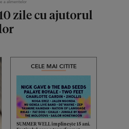
e a alimentelor
0 zile cu ajutorul
lor
CELE MAI CITITE
SUMMER WELL împlinește 15 ani.