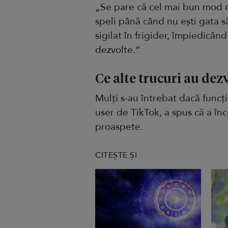
„Se pare că cel mai bun mod d
speli până când nu ești gata s
sigilat în frigider, împiedicâ
dezvolte.”
Ce alte trucuri au dezv
Mulți s-au întrebat dacă funcț
user de TikTok, a spus că a în
proaspete.
CITEȘTE ȘI