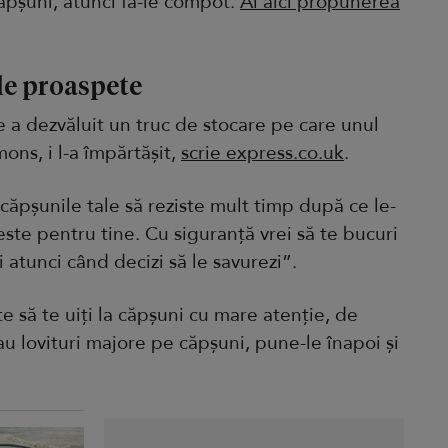
căpșuni, atunci fă-le compot.
Ai aici propunerea
le proaspete
 a dezvăluit un truc de stocare pe care unul
ons, i l-a împărtășit,
scrie express.co.uk
.
 căpșunile tale să reziste mult timp după ce le-
este pentru tine. Cu siguranță vrei să te bucuri
atunci când decizi să le savurezi”.
te să te uiți la căpșuni cu mare atenție, de
 lovituri majore pe căpșuni, pune-le înapoi și