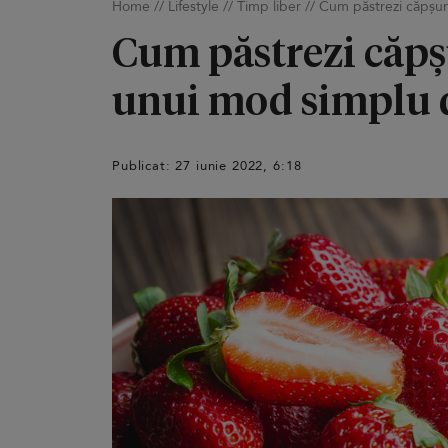
Home
//
Lifestyle
//
Timp liber
//
Cum păstrezi căpșuni
Cum păstrezi căpșu
unui mod simplu d
Publicat: 27 iunie 2022, 6:18