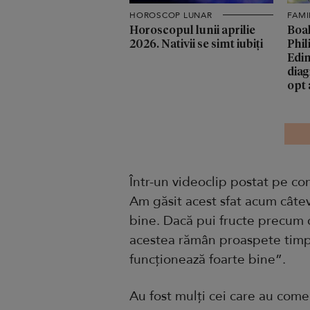
HOROSCOP LUNAR
FAMI
Horoscopul lunii aprilie
Boal
2026. Nativii se simt iubiți
Phil
Edin
diag
opt 
Într-un videoclip postat pe cont
Am găsit acest sfat acum câteva
bine. Dacă pui fructe precum că
acestea rămân proaspete timp 
funcționează foarte bine”.
Au fost mulți cei care au come