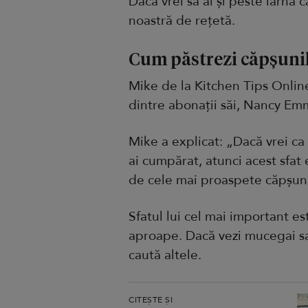
Dacă vrei să ai și peste iarnă 
noastră de rețetă.
Cum păstrezi căpșuni
Mike de la Kitchen Tips Online
dintre abonații săi, Nancy Emm
Mike a explicat: „Dacă vrei ca
ai cumpărat, atunci acest sfat 
de cele mai proaspete căpșuni 
Sfatul lui cel mai important es
aproape. Dacă vezi mucegai sau
caută altele.
CITEȘTE ȘI