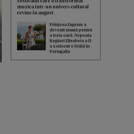
Festivalul care a transformat
muzica într-un univers cultural
revine în august
Prințesa Eugenie a
devenit mamă pentru
a treia oară. Nepoata
Reginei Elisabeta a II-
a a născut o fetiță în
Portugalia