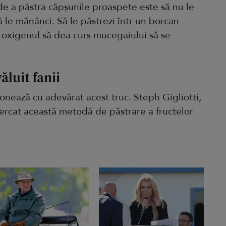
e a păstra căpșunile proaspete este să nu le
ă le mănânci. Să le păstrezi într-un borcan
nd oxigenul să dea curs mucegaiului să se
ăluit fanii
ionează cu adevărat acest truc. Steph Gigliotti,
cercat această metodă de păstrare a fructelor