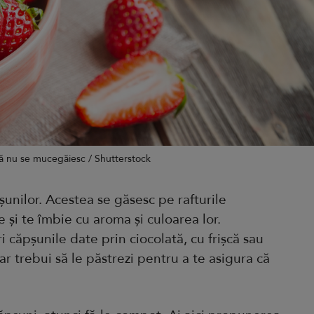
 că nu se mucegăiesc / Shutterstock
pșunilor. Acestea se găsesc pe rafturile
e și te îmbie cu aroma și culoarea lor.
i căpșunile date prin ciocolată, cu frișcă sau
ar trebui să le păstrezi pentru a te asigura că