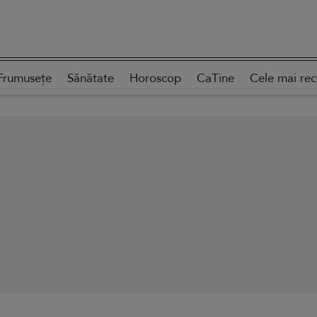
Frumusețe
Sănătate
Horoscop
CaTine
Cele mai re