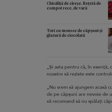
Chisăliță de cireșe. Rețetă de
compot rece, de vară
Tort cu mousse de căpșuni și
glazură de ciocolată
„Și asta pentru că, în esență,
noastre să reziste este contro
„Nu vrem să ajungem acasă cu
de pe căpșuni are nevoie de u
vă recomand să nu spălați căpș