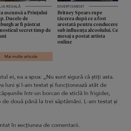
LIA REGALĂ
DIVERTISMENT
a ascunsă a Prințului
Britney Spears rupe
ip. Ducele de
tăcerea după ce a fost
burgh ar fi păstrat
arestată pentru conducere
nosticul secret timp de
sub influența alcoolului. Ce
ani
mesaj a postat artista
online
Mai multe articole
ul ei, ea a spus: „Nu sunt sigură că știți asta.
 luni și l-am testat și funcționează atât de
pșunile într-un borcan de sticlă în frigider,
de două până la trei săptămâni. L-am testat și
ntat în secțiunea de comentarii.