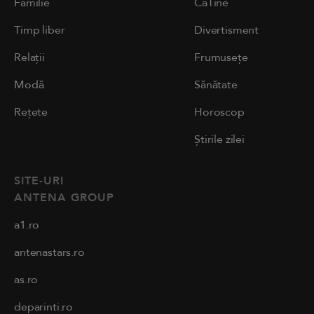
Familie
CaTine
Timp liber
Divertisment
Relații
Frumusețe
Modă
Sănătate
Rețete
Horoscop
Știrile zilei
SITE-URI
ANTENA GROUP
a1.ro
antenastars.ro
as.ro
deparinti.ro