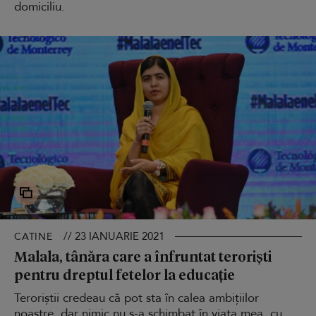
domiciliu.
// 23 IANUARIE 2021
CATINE
Malala, tânăra care a înfruntat teroriști
pentru dreptul fetelor la educație
Teroriștii credeau că pot sta în calea ambițiilor
noastre, dar nimic nu s-a schimbat în viața mea, cu