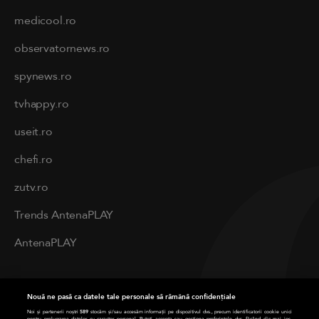
medicool.ro
observatornews.ro
spynews.ro
tvhappy.ro
useit.ro
chefi.ro
zutv.ro
Trends AntenaPLAY
AntenaPLAY
PRIVACY
Nouă ne pasă ca datele tale personale să rămână confidențiale
Cod deontologic
Noi și partenerii noștri
589
stocăm și/sau accesăm informații pe dispozitivul dvs., precum identificatorii cookie unici
pentru prelucrarea datelor cu caracter personal. Puteți accepta sau gestiona preferințele dvs. făcând clic mai jos,