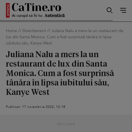
Ai curajul să fii tu:
Sexy
Home
//
Divertisment
//
Juliana Nalu a mers la un restaurant de
lux din Santa Monica. Cum a fost surprinsă tânăra în lipsa
Autentică
iubitului său, Kanye West
Juliana Nalu a mers la un
restaurant de lux din Santa
Smart
Monica. Cum a fost surprinsă
tânăra în lipsa iubitului său,
Kanye West
Sensibilă
Publicat: 17 noiembrie 2022, 12:18
Puternică
RECLAMĂ