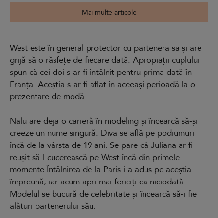
Mai multe articole
West este în general protector cu partenera sa și are
grijă să o răsfețe de fiecare dată. Apropiații cuplului
spun că cei doi s-ar fi întâlnit pentru prima dată în
Franța. Aceștia s-ar fi aflat în aceeași perioadă la o
prezentare de modă.
Nalu are deja o carieră în modeling și încearcă să-și
creeze un nume singură. Diva se află pe podiumuri
încă de la vârsta de 19 ani. Se pare că Juliana ar fi
reușit să-l cucerească pe West încă din primele
momente.Întâlnirea de la Paris i-a adus pe aceștia
împreună, iar acum apri mai fericiți ca niciodată.
Modelul se bucură de celebritate și încearcă să-i fie
alături partenerului său.