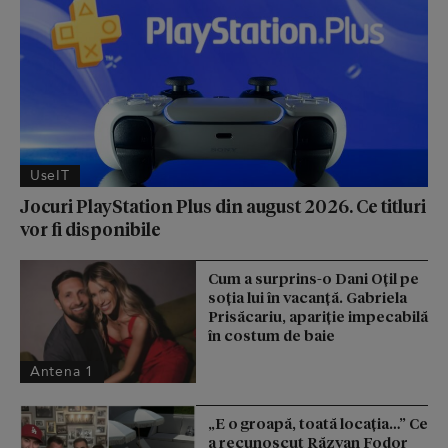
UseIT
Jocuri PlayStation Plus din august 2026. Ce titluri
vor fi disponibile
Cum a surprins-o Dani Oțil pe
soția lui în vacanță. Gabriela
Prisăcariu, apariție impecabilă
în costum de baie
Antena 1
„E o groapă, toată locația…” Ce
a recunoscut Răzvan Fodor