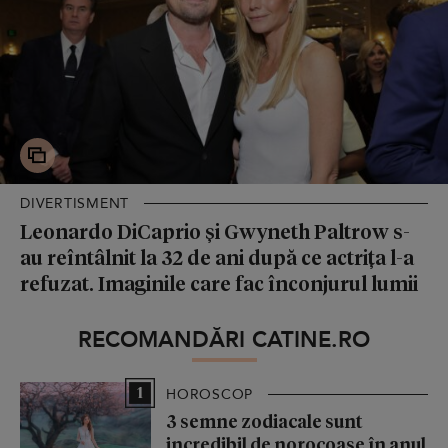
DIVERTISMENT
Leonardo DiCaprio și Gwyneth Paltrow s-
au reîntâlnit la 32 de ani după ce actrița l-a
refuzat. Imaginile care fac înconjurul lumii
RECOMANDĂRI CATINE.RO
1
HOROSCOP
3 semne zodiacale sunt
incredibil de norocoase în anul