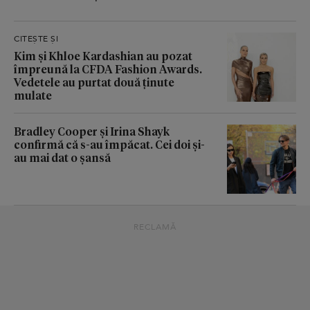
CITEȘTE ȘI
Kim și Khloe Kardashian au pozat
împreună la CFDA Fashion Awards.
Vedetele au purtat două ținute
mulate
Bradley Cooper și Irina Shayk
confirmă că s-au împăcat. Cei doi și-
au mai dat o șansă
RECLAMĂ