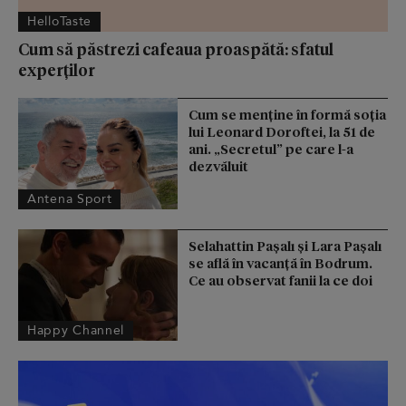
HelloTaste
Cum să păstrezi cafeaua proaspătă: sfatul
experților
Cum se menţine în formă soţia
lui Leonard Doroftei, la 51 de
ani. „Secretul” pe care l-a
dezvăluit
Antena Sport
Selahattin Paşalı și Lara Paşalı
se află în vacanță în Bodrum.
Ce au observat fanii la ce doi
Happy Channel