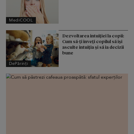
MediCOOL
Dezvoltarea intuiției la copii:
Cum să-ți înveți copilul să își
asculte intuiția și să ia decizii
bune
DePărinți