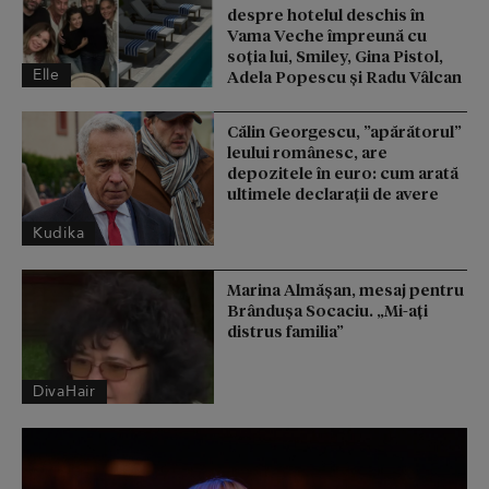
despre hotelul deschis în
Vama Veche împreună cu
soția lui, Smiley, Gina Pistol,
Elle
Adela Popescu și Radu Vâlcan
Călin Georgescu, ”apărătorul”
leului românesc, are
depozitele în euro: cum arată
ultimele declarații de avere
Kudika
Marina Almășan, mesaj pentru
Brândușa Socaciu. „Mi-ați
distrus familia”
DivaHair