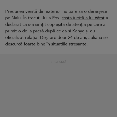
Presiunea venită din exterior nu pare să o deranjeze
pe Nalu. În trecut, Julia Fox,
fosta iubită a lui West
a
declarat că s-a simțit copleșită de atenția pe care a
primit-o de la presă după ce ea și Kanye și-au
oficializat relația. Deși are doar 24 de ani, Juliana se
descurcă foarte bine în situațiile stresante.
RECLAMĂ