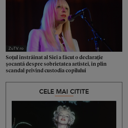
ZuTV.ro
Soțul înstrăinat al Siei a făcut o declarație
șocantă despre sobrietatea artistei, în plin
scandal privind custodia copilului
CELE MAI CITITE