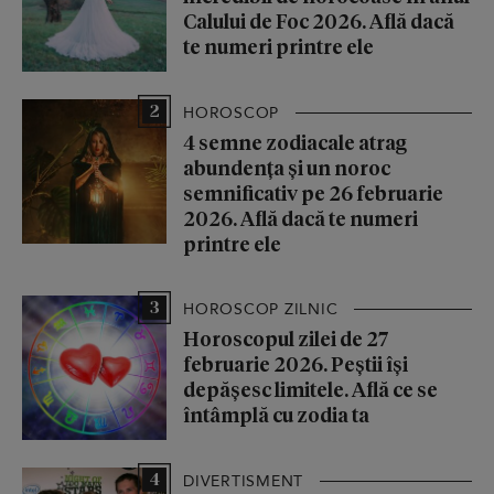
Calului de Foc 2026. Află dacă
te numeri printre ele
2
HOROSCOP
4 semne zodiacale atrag
abundența și un noroc
semnificativ pe 26 februarie
2026. Află dacă te numeri
printre ele
3
HOROSCOP ZILNIC
Horoscopul zilei de 27
februarie 2026. Peștii își
depășesc limitele. Află ce se
întâmplă cu zodia ta
4
DIVERTISMENT