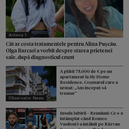
Antena 1
Cât ar costa tratamentele pentru Alina Pușcău.
Olga Barcari a vorbit despre starea prietenei
sale, după diagnosticul crunt
A plătit 75.000 de € pe un
apartament la My Home
Residence. Coşmarul care a
urmat: „Am început să
tremur”
Observator News
Insula Iubirii – Reuniuni: Ce s-a
întâmplat când Romeo
Vasiloni l-a întâlnit pe Răzvan