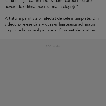
să nu fie așa, dar în mod evident, corpul meu are
nevoie de odihnă. Sper să mă înțelegeți.”
Artistul a părut vizibil afectat de cele întâmplate. Din
videoclip reiese că a vrut să-și liniștească admiratorii
cu privire la
turneul pe care ar fi trebuit să-l susțină
.
RECLAMĂ