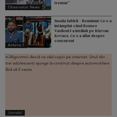
tremur”
Observator News
Insula Iubirii – Reuniuni: Ce s-a
întâmplat când Romeo
Vasiloni l-a întâlnit pe Răzvan
Kovacs. Ce s-a aflat despre
concurent
Antena 1
Jurnalul