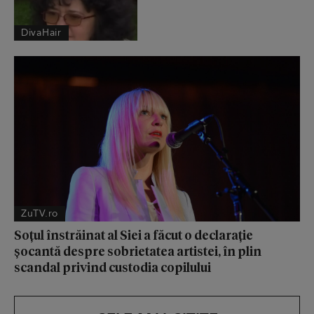
DivaHair
ZuTV.ro
Soțul înstrăinat al Siei a făcut o declarație
șocantă despre sobrietatea artistei, în plin
scandal privind custodia copilului