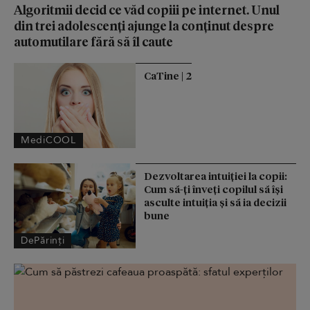
Algoritmii decid ce văd copiii pe internet. Unul
din trei adolescenți ajunge la conținut despre
automutilare fără să îl caute
CaTine | 2
MediCOOL
Dezvoltarea intuiției la copii:
Cum să-ți înveți copilul să își
asculte intuiția și să ia decizii
bune
DePărinți