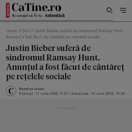
Ai curajul să fii tu:
Sexy
Home
//
Știri
//
Justin Bieber suferă de sindromul Ramsay Hunt.
Anunțul a fost făcut de cântăreț pe rețelele sociale
Autentică
Justin Bieber suferă de
sindromul Ramsay Hunt.
Anunțul a fost făcut de cântăreț
Smart
pe rețelele sociale
Beatrice Ioana
Publicat: 11 iunie 2022, 9:07 / Actualizat: 14 iunie 2022, 13:24
Sensibilă
RECLAMĂ
Puternică