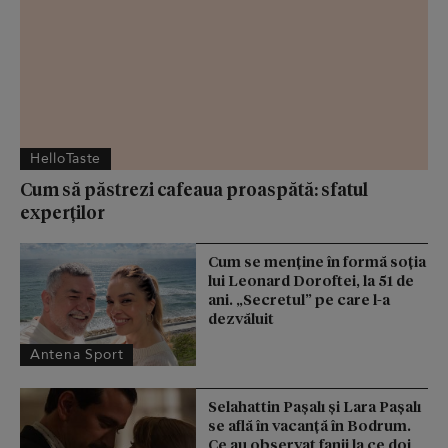
HelloTaste
Cum să păstrezi cafeaua proaspătă: sfatul
experților
Cum se menţine în formă soţia
lui Leonard Doroftei, la 51 de
ani. „Secretul” pe care l-a
dezvăluit
Antena Sport
Selahattin Paşalı și Lara Paşalı
se află în vacanță în Bodrum.
Ce au observat fanii la ce doi