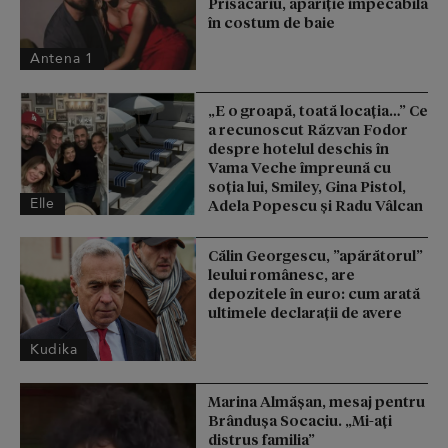
Prisăcariu, apariție impecabilă
în costum de baie
Antena 1
„E o groapă, toată locația…” Ce
a recunoscut Răzvan Fodor
despre hotelul deschis în
Vama Veche împreună cu
soția lui, Smiley, Gina Pistol,
Elle
Adela Popescu și Radu Vâlcan
Călin Georgescu, ”apărătorul”
leului românesc, are
depozitele în euro: cum arată
ultimele declarații de avere
Kudika
Marina Almășan, mesaj pentru
Brândușa Socaciu. „Mi-ați
distrus familia”