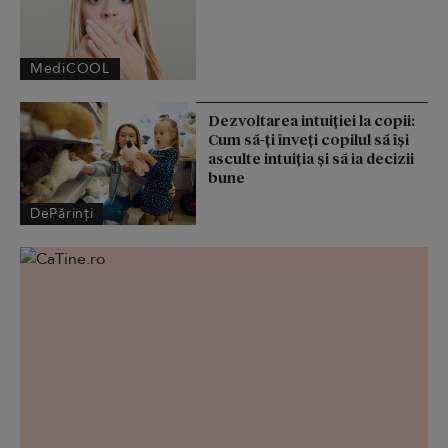
MediCOOL
Dezvoltarea intuiției la copii:
Cum să-ți înveți copilul să își
asculte intuiția și să ia decizii
bune
DePărinți