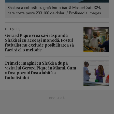
Shakira a coborât cu grijă într-o barcă MasterCraft X24,
care costă peste 233.100 de dolari / Profimedia Images
CITEȘTE ȘI
Gerard Pique vrea să-i răspundă
Shakirei cu aceeași monedă. Fostul
fotbalist nu exclude posibilitatea să
facă și el o melodie
Primele imagini cu Shakira după
vizita lui Gerard Pique în Miami. Cum
a fost pozată fosta iubită a
fotbalistului
RECLAMĂ