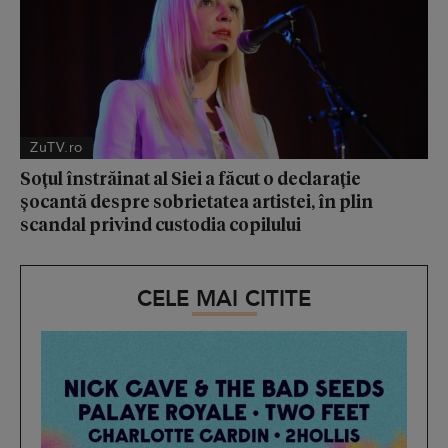
ZuTV.ro
Soțul înstrăinat al Siei a făcut o declarație
șocantă despre sobrietatea artistei, în plin
scandal privind custodia copilului
CELE MAI CITITE