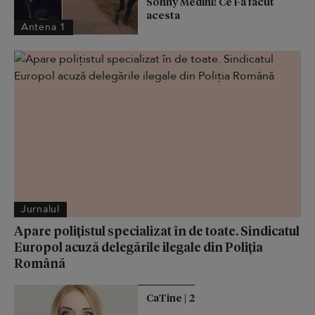
Sonny Medini! Ce i-a făcut
acesta
Antena 1
Jurnalul
Apare polițistul specializat în de toate. Sindicatul
Europol acuză delegările ilegale din Poliția
Română
CaTine | 2