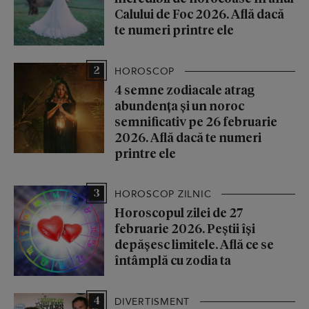
Calului de Foc 2026. Află dacă
te numeri printre ele
2
HOROSCOP
4 semne zodiacale atrag
abundența și un noroc
semnificativ pe 26 februarie
2026. Află dacă te numeri
printre ele
3
HOROSCOP ZILNIC
Horoscopul zilei de 27
februarie 2026. Peștii își
depășesc limitele. Află ce se
întâmplă cu zodia ta
4
DIVERTISMENT