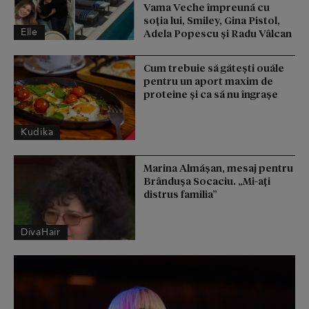
Vama Veche împreună cu
soția lui, Smiley, Gina Pistol,
Elle
Adela Popescu și Radu Vâlcan
Cum trebuie să gătești ouăle
pentru un aport maxim de
proteine și ca să nu îngrașe
Kudika
Marina Almășan, mesaj pentru
Brândușa Socaciu. „Mi-ați
distrus familia”
DivaHair