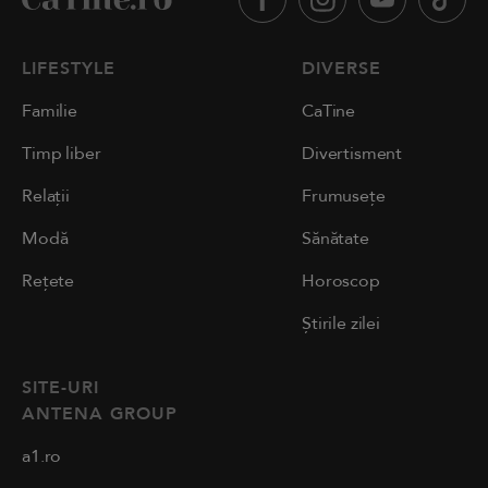
LIFESTYLE
DIVERSE
Familie
CaTine
Timp liber
Divertisment
Relații
Frumusețe
Modă
Sănătate
Rețete
Horoscop
Știrile zilei
SITE-URI
ANTENA GROUP
a1.ro