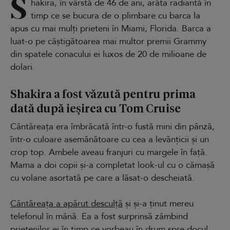
S
hakira, în vârstă de 46 de ani, arăta radiantă în
timp ce se bucura de o plimbare cu barca la
apus cu mai mulți prieteni în Miami, Florida. Barca a
luat-o pe câștigătoarea mai multor premii Grammy
din spatele conacului ei luxos de 20 de milioane de
dolari.
Shakira a fost văzută pentru prima
dată după ieșirea cu Tom Cruise
Cântăreața era îmbrăcată într-o fustă mini din pânză,
într-o culoare asemănătoare cu cea a levănțicii și un
crop top. Ambele aveau franjuri cu margele în față.
Mama a doi copii și-a completat look-ul cu o cămașă
cu volane asortată pe care a lăsat-o descheiată.
Cântăreața a apărut desculță
și și-a ținut mereu
telefonul în mână. Ea a fost surprinsă zâmbind
prietenilor ei în timp ce vorbeau în drum spre docul