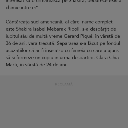
interesat să o urmărească pe Shakira, deoarece există
chimie între ei”.
Cântăreața sud-americană, al cărei nume complet
este Shakira Isabel Mebarak Ripoll, s-a despărțit de
iubitul său de multă vreme Gerard Piqué, în vârstă de
36 de ani, vara trecută. Separarea s-a făcut pe fondul
acuzațiilor că ar fi înșelat-o cu femeia cu care a ajuns
să și formeze un cuplu în urma despărțirii, Clara Chia
Marti, în vârstă de 24 de ani.
RECLAMĂ