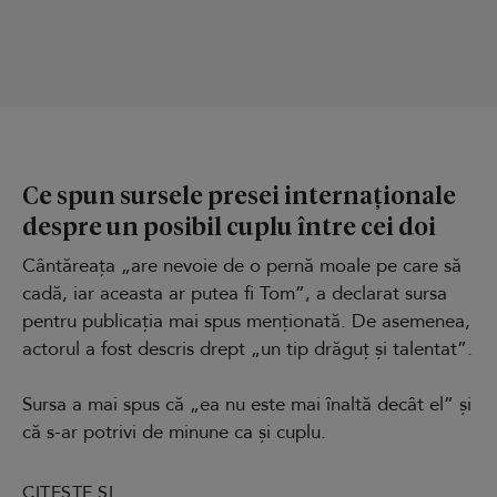
Ce spun sursele presei internaționale
despre un posibil cuplu între cei doi
Cântăreața „are nevoie de o pernă moale pe care să
cadă, iar aceasta ar putea fi Tom”, a declarat sursa
pentru publicația mai spus menționată. De asemenea,
actorul a fost descris drept „un tip drăguț și talentat”.
Sursa a mai spus că „ea nu este mai înaltă decât el” și
că s-ar potrivi de minune ca și cuplu.
CITEȘTE ȘI