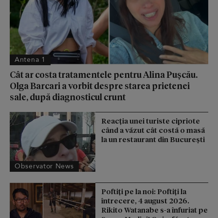
Antena 1
Cât ar costa tratamentele pentru Alina Pușcău.
Olga Barcari a vorbit despre starea prietenei
sale, după diagnosticul crunt
Reacţia unei turiste cipriote
când a văzut cât costă o masă
la un restaurant din Bucureşti
Observator News
Poftiți pe la noi: Poftiți la
întrecere, 4 august 2026.
Rikito Watanabe s-a înfuriat pe