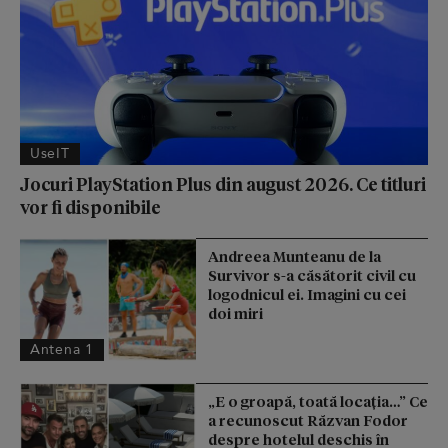
UseIT
Jocuri PlayStation Plus din august 2026. Ce titluri
vor fi disponibile
Andreea Munteanu de la
Survivor s-a căsătorit civil cu
logodnicul ei. Imagini cu cei
doi miri
Antena 1
„E o groapă, toată locația…” Ce
a recunoscut Răzvan Fodor
despre hotelul deschis în