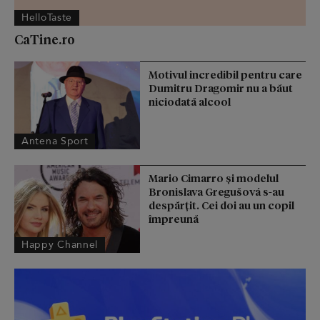
HelloTaste
CaTine.ro
Motivul incredibil pentru care
Dumitru Dragomir nu a băut
niciodată alcool
Antena Sport
Mario Cimarro și modelul
Bronislava Gregušová s-au
despărțit. Cei doi au un copil
împreună
Happy Channel