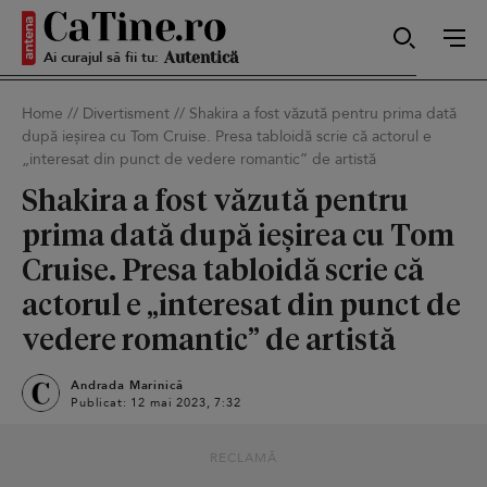
Ai curajul să fii tu:
Sexy
Home
//
Divertisment
//
Shakira a fost văzută pentru prima dată
după ieșirea cu Tom Cruise. Presa tabloidă scrie că actorul e
Autentică
„interesat din punct de vedere romantic” de artistă
Shakira a fost văzută pentru
prima dată după ieșirea cu Tom
Smart
Cruise. Presa tabloidă scrie că
actorul e „interesat din punct de
vedere romantic” de artistă
Sensibilă
Andrada Marinică
Publicat: 12 mai 2023, 7:32
Puternică
RECLAMĂ