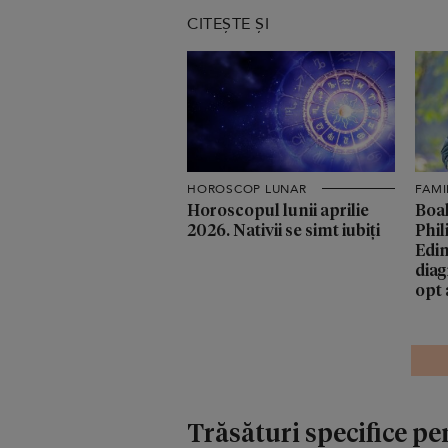
CITEȘTE ȘI
HOROSCOP LUNAR
FAMI
Horoscopul lunii aprilie
Boal
2026. Nativii se simt iubiți
Phil
Edin
diag
opt 
Trăsături specifice p