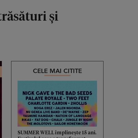
răsături și
CELE MAI CITITE
SUMMER WELL împlinește 15 ani.