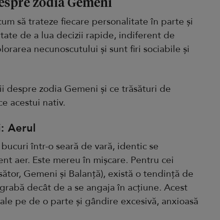
 despre zodia Gemeni
um să trateze fiecare personalitate în parte și
te de a lua decizii rapide, indiferent de
lorarea necunoscutului și sunt firi sociabile și
ii despre zodia Gemeni și ce trăsături de
ce acestui nativ.
: Aerul
 bucuri într-o seară de vară, identic se
nt aer. Este mereu în mișcare. Pentru cei
sător, Gemeni și Balanță), există o tendință de
grabă decât de a se angaja în acțiune. Acest
iale pe de o parte și gândire excesivă, anxioasă