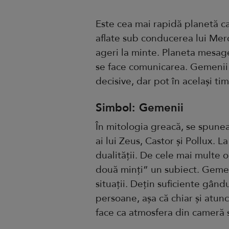
Este cea mai rapidă planetă ca
aflate sub conducerea lui Merc
ageri la minte. Planeta mesage
se face comunicarea. Gemenii 
decisive, dar pot în același ti
Simbol: Gemenii
În mitologia greacă, se spunea 
ai lui Zeus, Castor și Pollux. 
dualității. De cele mai multe o
două minți” un subiect. Gemeni
situații. Dețin suficiente gând
persoane, așa că chiar și atunc
face ca atmosfera din cameră s