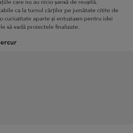
uațiile care nu au nicio șansă de reușită.
ile ca la turnul cărților pe jumătate citite de
 curiozitate aparte și entuziasm pentru idei
le să vadă proiectele finalizate.
ercur