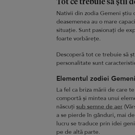
Tot ce trebuie să știi
Nativii din zodia Gemeni știu c
deasemenea au o mare capacita
situație. Sunt pasionați de exp
foarte vorbărețe.
Descoperă tot ce trebuie să șt
personalitate sunt caracteristi
Elementul zodiei Gemeni
La fel ca briza mării de care te
comportă și mintea unui eleme
născuți
sub semne de aer
(Văr
a se pierde în gânduri, mai de
lucru se traduce prin idei gen
pe de altă parte.