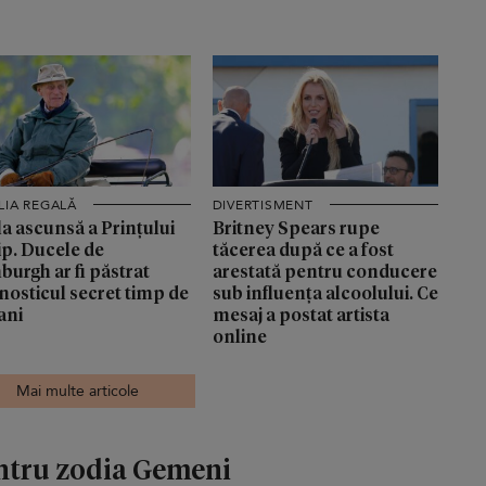
LIA REGALĂ
DIVERTISMENT
a ascunsă a Prințului
Britney Spears rupe
ip. Ducele de
tăcerea după ce a fost
burgh ar fi păstrat
arestată pentru conducere
nosticul secret timp de
sub influența alcoolului. Ce
ani
mesaj a postat artista
online
Mai multe articole
entru zodia Gemeni