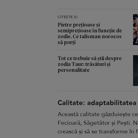
CITEȘTE ȘI
Pietre prețioase și
semiprețioase în funcție de
zodie. Ce talisman norocos
să porți
Tot ce trebuie să știi despre
zodia Taur: trăsături și
personalitate
Calitate: adaptabilitatea
Această calitate găzduiește c
Fecioară, Săgetător și Pești. 
crească și să se transforme în 