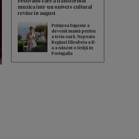
Festivalul care a transformat
muzica într-un univers cultural
revine în august
Prințesa Eugenie a
devenit mamă pentru
a treia oară. Nepoata
Reginei Elisabeta a II-
a a născut o fetiță în
Portugalia