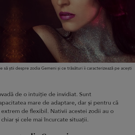
 să știi despre zodia Gemeni și ce trăsături îi caracterizează pe acești
adă de o intuiție de invidiat. Sunt
apacitatea mare de adaptare, dar și pentru că
trem de flexibil. Nativii acestei zodii au o
hiar și cele mai încurcate situații.