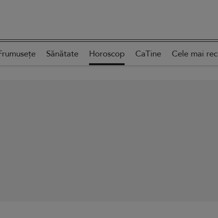
Frumusețe
Sănătate
Horoscop
CaTine
Cele mai re