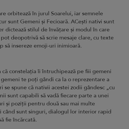
re orbitează în jurul Soarelui, iar semnele
ur sunt Gemeni și Fecioară. ACești nativi sunt
r dictează stilul de învățare și modul în care
pot deopotrivă să scrie mesaje clare, cu texte
mp să insereze emoji-uri inimioară.
că constelația îi întruchipează pe fiii gemeni
La gemeni te poți gândi ca la o reprezentare a
ri se spune că nativii acestei zodii gândesc „cu
i sunt capabili să vadă fiecare parte a unei
uri și poziții pentru două sau mai multe
i când sunt singuri, dialogul lor interior rapid
ă fie încărcată.