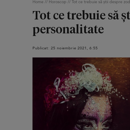
Home
//
Horoscop
//
Tot ce trebuie să știi despre zod
Tot ce trebuie să ș
personalitate
Publicat: 25 noiembrie 2021, 6:55