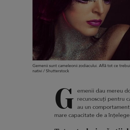
Gemenii sunt cameleonii zodiacului. Află tot ce trebuie
nativi / Shutterstock
G
emenii dau mereu dov
recunoscuți pentru c
au un comportament ex
mare capacitate de a înțelege c