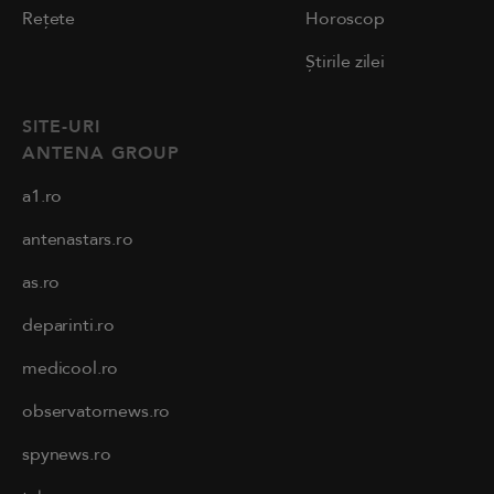
Rețete
Horoscop
Știrile zilei
SITE-URI
ANTENA GROUP
a1.ro
antenastars.ro
as.ro
deparinti.ro
medicool.ro
observatornews.ro
spynews.ro