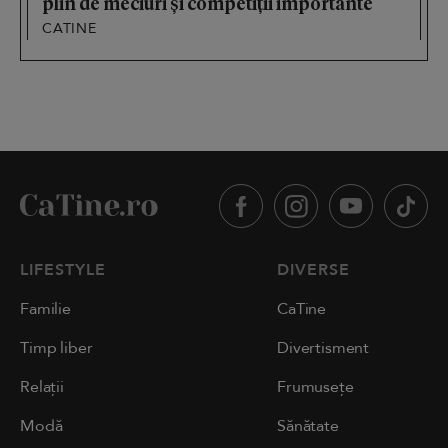
plin de meciuri și competiții importante
CATINE
LIFESTYLE
DIVERSE
Familie
CaTine
Timp liber
Divertisment
Relații
Frumusețe
Modă
Sănătate