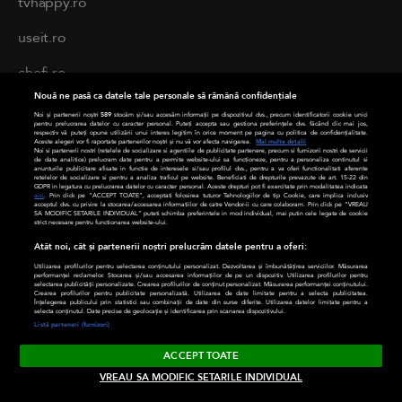
tvhappy.ro
useit.ro
chefi.ro
Nouă ne pasă ca datele tale personale să rămână confidențiale
zutv.ro
Noi și partenerii noștri
589
stocăm și/sau accesăm informații pe dispozitivul dvs., precum identificatorii cookie unici
pentru prelucrarea datelor cu caracter personal. Puteți accepta sau gestiona preferințele dvs. făcând clic mai jos,
respectiv vă puteți opune utilizării unui interes legitim în orice moment pe pagina cu politica de confidențialitate.
Trends AntenaPLAY
Aceste alegeri vor fi raportate partenerilor noștri și nu vă vor afecta navigarea.
Mai multe detalii
Noi si partenerii nostri (retelele de socializare si agentiile de publicitate partenere, precum si furnizorii nostri de servicii
de date analitice) prelucram date pentru a permite website-ului sa functioneze, pentru a personaliza continutul si
anunturile publicitare afisate in functie de interesele si/sau profilul dvs., pentru a va oferi functionalitati aferente
AntenaPLAY
retelelor de socializare si pentru a analiza traficul pe website. Beneficiati de drepturile prevazute de art. 15-22 din
GDPR in legatura cu prelucrarea datelor cu caracter personal. Aceste drepturi pot fi exercitate prin modalitatea indicata
aici
. Prin click pe “ACCEPT TOATE”, acceptati folosirea tuturor Tehnologiilor de tip Cookie, care implica inclusiv
acceptul dvs. cu privire la stocarea/accesarea informatiilor de catre Vendor-ii cu care colaboram. Prin click pe “VREAU
SA MODIFIC SETARILE INDIVIDUAL” puteti schimba preferintele in mod individual, mai putin cele legate de cookie
strict necesare pentru functionarea website-ului.
PRIVACY
Atât noi, cât și partenerii noștri prelucrăm datele pentru a oferi:
Cod deontologic
Utilizarea profilurilor pentru selectarea conținutului personalizat. Dezvoltarea și îmbunătățirea serviciilor. Măsurarea
performanței reclamelor. Stocarea și/sau accesarea informațiilor de pe un dispozitiv. Utilizarea profilurilor pentru
selectarea publicității personalizate. Crearea profilurilor de conținut personalizat. Măsurarea performanței conținutului.
Crearea profilurilor pentru publicitate personalizată. Utilizarea de date limitate pentru a selecta publicitatea.
Termeni și condiții
Înțelegerea publicului prin statistici sau combinații de date din surse diferite. Utilizarea datelor limitate pentru a
selecta conținutul. Date precise de geolocație și identificarea prin scanarea dispozitivului.
Listă parteneri (furnizori)
Politica de cookies
ACCEPT TOATE
Politică de confidențialitate
VREAU SA MODIFIC SETARILE INDIVIDUAL