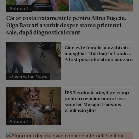
Antena 1
Cât ar costa tratamentele pentru Alina Pușcău.
Olga Barcari a vorbit despre starea prietenei
sale, după diagnosticul crunt
Cine este femeia acuzată că a
înjunghiat 4 bărbați în Londra.
A fost pusă oficial sub acuzare
Observator News
ÎPS Teodosie a ieșit pe câmp
pentru rugăciuni împotriva
secetei. Mesajul transmis
credincioșilor
Antena 1