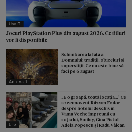
UseIT
Jocuri PlayStation Plus din august 2026. Ce titluri
vor fi disponibile
Schimbarea la față a
Domnului: tradiții, obiceiuri și
superstiții. Ce nu este bine să
faci pe 6 august
Antena 1
„E o groapă, toată locația…” Ce
a recunoscut Răzvan Fodor
despre hotelul deschis în
Vama Veche împreună cu
soția lui, Smiley, Gina Pistol,
Elle
Adela Popescu și Radu Vâlcan