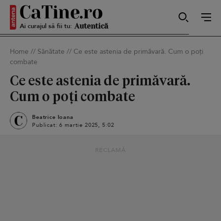
Ai curajul să fii tu:
Sexy
Home
//
Sănătate
//
Ce este astenia de primăvară. Cum o poți
combate
Autentică
Ce este astenia de primăvară.
Cum o poți combate
Smart
Beatrice Ioana
Publicat: 6 martie 2025, 5:02
RECLAMĂ
Sensibilă
Puternică