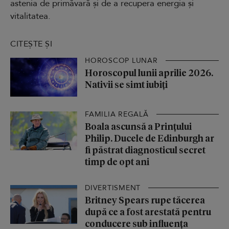
astenia de primăvară și de a recupera energia și
vitalitatea.
CITEȘTE ȘI
HOROSCOP LUNAR
Horoscopul lunii aprilie 2026.
Nativii se simt iubiți
FAMILIA REGALĂ
Boala ascunsă a Prințului
Philip. Ducele de Edinburgh ar
fi păstrat diagnosticul secret
timp de opt ani
DIVERTISMENT
Britney Spears rupe tăcerea
după ce a fost arestată pentru
conducere sub influența