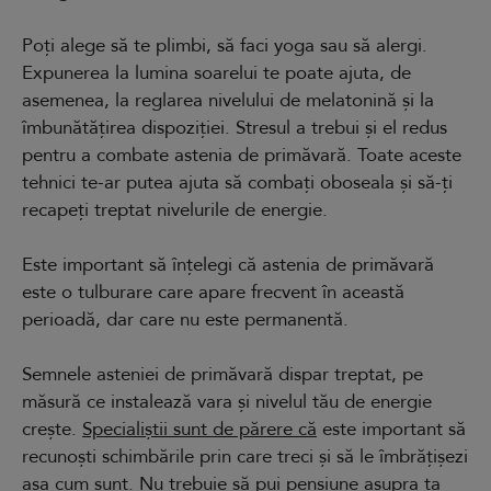
Poți alege să te plimbi, să faci yoga sau să alergi.
Expunerea la lumina soarelui te poate ajuta, de
asemenea, la reglarea nivelului de melatonină și la
îmbunătățirea dispoziției. Stresul a trebui și el redus
pentru a combate astenia de primăvară. Toate aceste
tehnici te-ar putea ajuta să combați oboseala și să-ți
recapeți treptat nivelurile de energie.
Este important să înțelegi că astenia de primăvară
este o tulburare care apare frecvent în această
perioadă, dar care nu este permanentă.
Semnele asteniei de primăvară dispar treptat, pe
măsură ce instalează vara și nivelul tău de energie
crește.
Specialiștii sunt de părere că
este important să
recunoști schimbările prin care treci și să le îmbrățișezi
așa cum sunt. Nu trebuie să pui pensiune asupra ta