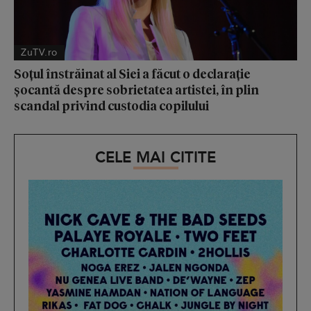
ZuTV.ro
Soțul înstrăinat al Siei a făcut o declarație
șocantă despre sobrietatea artistei, în plin
scandal privind custodia copilului
CELE MAI CITITE