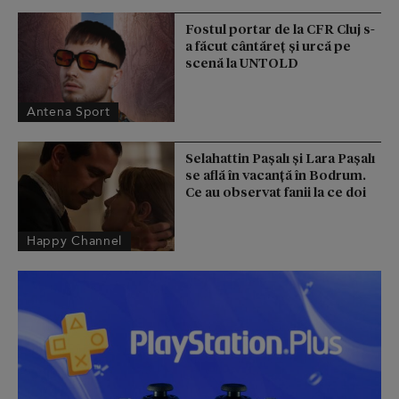
Fostul portar de la CFR Cluj s-
a făcut cântăreţ şi urcă pe
scenă la UNTOLD
Antena Sport
Selahattin Paşalı și Lara Paşalı
se află în vacanță în Bodrum.
Ce au observat fanii la ce doi
Happy Channel