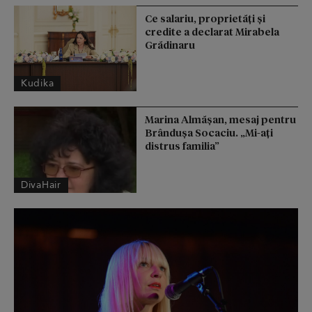
Ce salariu, proprietăți și
credite a declarat Mirabela
Grădinaru
Kudika
Marina Almășan, mesaj pentru
Brândușa Socaciu. „Mi-ați
distrus familia”
DivaHair