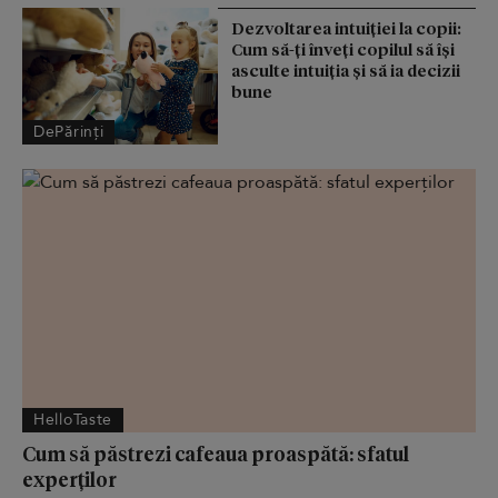
Dezvoltarea intuiției la copii:
Cum să-ți înveți copilul să își
asculte intuiția și să ia decizii
bune
DePărinți
HelloTaste
Cum să păstrezi cafeaua proaspătă: sfatul
experților