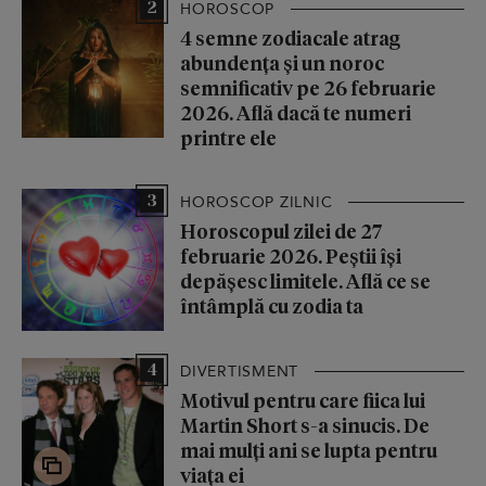
2
HOROSCOP
4 semne zodiacale atrag
abundența și un noroc
semnificativ pe 26 februarie
2026. Află dacă te numeri
printre ele
3
HOROSCOP ZILNIC
Horoscopul zilei de 27
februarie 2026. Peștii își
depășesc limitele. Află ce se
întâmplă cu zodia ta
4
DIVERTISMENT
Motivul pentru care fiica lui
Martin Short s-a sinucis. De
mai mulți ani se lupta pentru
viața ei