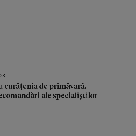
023
ru curățenia de primăvară.
ecomandări ale specialiștilor