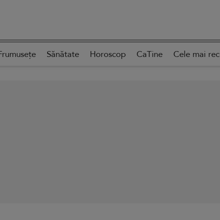
Frumusețe
Sănătate
Horoscop
CaTine
Cele mai re