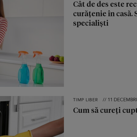
Cât de des este re
curățenie în casă. S
specialiști
// 11 DECEMBRI
TIMP LIBER
Cum să cureți cupto