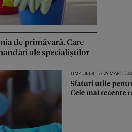
enia de primăvară. Care
andări ale specialiștilor
// 29 MARTIE 2
TIMP LIBER
Sfaturi utile pent
Cele mai recente r