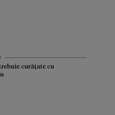
1
trebuie curățate cu
iu