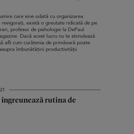
umire care vine odată cu organizarea
, revigorați, există o greutate ridicată de pe
rari, profesor de psihologie la DePaul
Magazine. Dacă acest lucru nu te stimulează
e să afli cum curățenia de primăvară poate
asupra îmbunătățirii productivității.
021
ți îngreunează rutina de