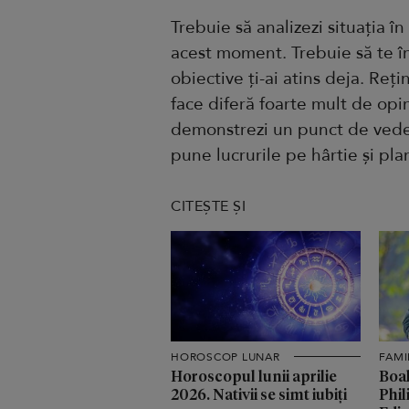
Trebuie să analizezi situația în 
acest moment. Trebuie să te înt
obiective ți-ai atins deja. Reț
face diferă foarte mult de opi
demonstrezi un punct de vedere
pune lucrurile pe hârtie și plan
CITEȘTE ȘI
HOROSCOP LUNAR
FAMI
Horoscopul lunii aprilie
Boal
2026. Nativii se simt iubiți
Phil