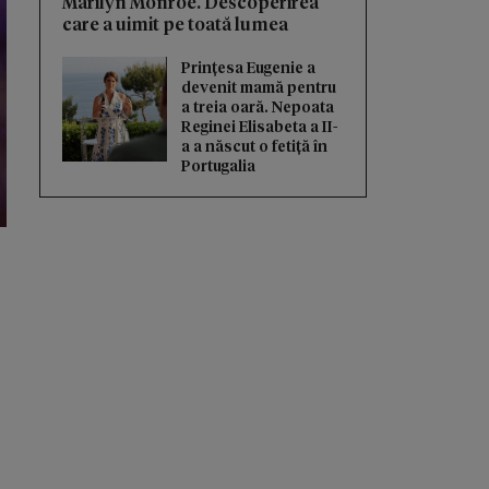
Marilyn Monroe. Descoperirea
care a uimit pe toată lumea
Prințesa Eugenie a
devenit mamă pentru
a treia oară. Nepoata
Reginei Elisabeta a II-
a a născut o fetiță în
Portugalia