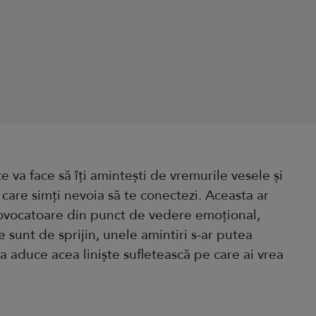
e va face să îți amintești de vremurile vesele și
la care simți nevoia să te conectezi. Aceasta ar
rovocatoare din punct de vedere emoțional,
 sunt de sprijin, unele amintiri s-ar putea
a aduce acea liniște sufletească pe care ai vrea