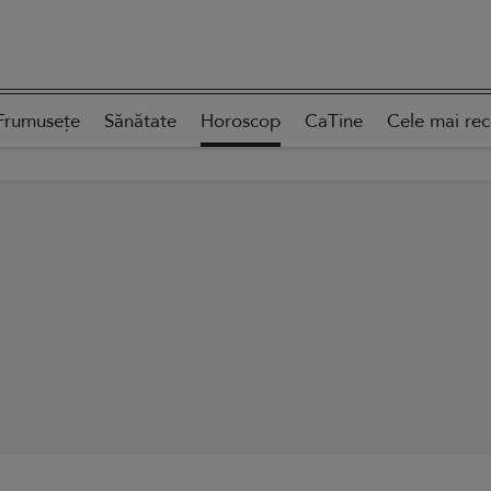
Frumusețe
Sănătate
Horoscop
CaTine
Cele mai re