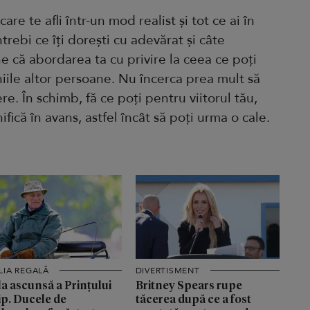
care te afli într-un mod realist și tot ce ai în
rebi ce îți dorești cu adevărat și câte
ine că abordarea ta cu privire la ceea ce poți
niile altor persoane. Nu încerca prea mult să
. În schimb, fă ce poți pentru viitorul tău,
ifică în avans, astfel încât să poți urma o cale.
LIA REGALĂ
DIVERTISMENT
a ascunsă a Prințului
Britney Spears rupe
ip. Ducele de
tăcerea după ce a fost