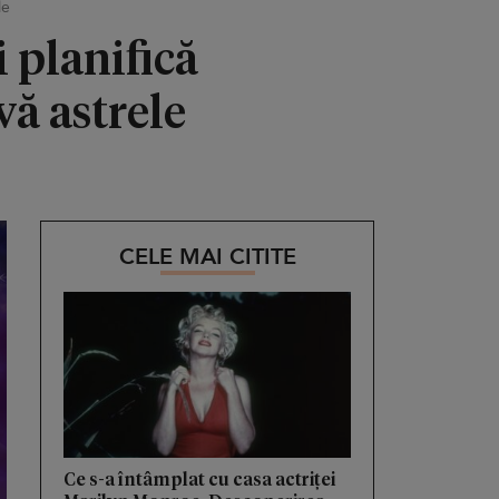
le
i planifică
vă astrele
CELE MAI CITITE
Ce s-a întâmplat cu casa actriței