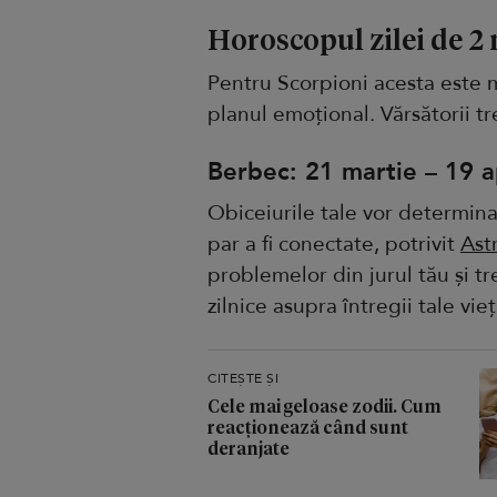
Horoscopul zilei de 2
Pentru Scorpioni acesta este m
planul emoțional. Vărsătorii tr
Berbec: 21 martie – 19 ap
Obiceiurile tale vor determina
par a fi conectate, potrivit
Ast
problemelor din jurul tău și tr
zilnice asupra întregii tale vieț
CITEȘTE ȘI
Cele mai geloase zodii. Cum
reacționează când sunt
deranjate