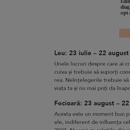
Edin
diag
opt 
Leu: 23 iulie – 22 august
Unele lucruri despre care ai c
cuiva și trebuie să suporți con
rea. Neînțelegerile trebuie să 
viața ta și nu mai poți da înap
Fecioară: 23 august – 2
Acesta este un moment bun pent
ele, indiferent de influența cel