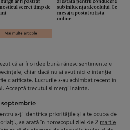
burgh ar fi păstrat
arestată pentru conducere
nosticul secret timp de
sub influența alcoolului. Ce
ani
mesaj a postat artista
online
Mai multe articole
rezut că ar fi o idee bună rănesc sentimentele
secințele, chiar dacă nu ai avut nici o intenție
fie clarificate. Lucrurile s-au schimbat recent în
oi. Acceptă trecutul si mergi inainte.
2 septembrie
ru a-ți identifica prioritățile și a te ocupa de
orlalți., se arată în horoscopul zilei de 2
martie