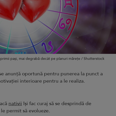
 primii pași, mai degrabă decât pe planuri mărețe / Shutterstock
 se anunță oportună pentru punerea la punct a
otivației interioare pentru a le realiza.
dacă
nativii
își fac curaj să se desprindă de
 le permit să evolueze.