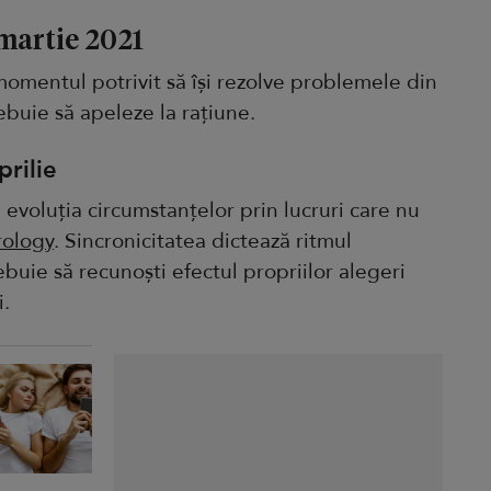
 martie 2021
omentul potrivit să își rezolve problemele din
ebuie să apeleze la rațiune.
rilie
 evoluția circumstanțelor prin lucruri care nu
rology
. Sincronicitatea dictează ritmul
ebuie să recunoști efectul propriilor alegeri
i.