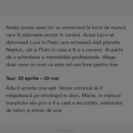
Astăzi poate avea loc un eveniment la locul de muncă,
care îți stârnește emoții în carieră. Acest lucru se
datorează Lunii în Pești care activează atât planeta
Neptun, cât și Pluto în casa a X-a a carierei. Ai parte
de o schimbare a mentalității profesionale. Alege
doar ceea ce crezi că este cel mai bine pentru tine.
Taur: 20 aprilie – 20 mai
Adu-ți aminte cine ești. Venus continuă să îl
măgulească pe omologul ei divin, Marte, în mijlocul
tranzitului său prin a II-a casă a securității, sistemului
de valori și stimei de sine.
RECLAMĂ