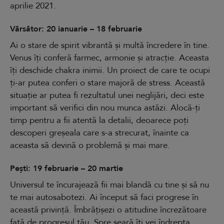
aprilie 2021.
Vărsător: 20 ianuarie – 18 februarie
Ai o stare de spirit vibrantă și multă încredere în tine.
Venus îți conferă farmec, armonie și atracție. Aceasta
îți deschide chakra inimii. Un proiect de care te ocupi
ți-ar putea conferi o stare majoră de stress. Această
situație ar putea fi rezultatul unei neglijări, deci este
important să verifici din nou munca astăzi. Alocă-ți
timp pentru a fii atentă la detalii, deoarece poți
descoperi greșeala care s-a strecurat, înainte ca
aceasta să devină o problemă și mai mare.
Pești: 19 februarie – 20 martie
Universul te încurajează fii mai blandă cu tine și să nu
te mai autosabotezi. Ai început să faci progrese în
această privință. Îmbrățișezi o atitudine încrezătoare
față de progresul tău. Spre seară îți vei îndrepta