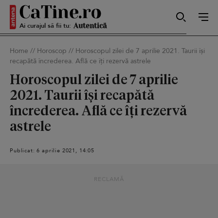
Ai curajul să fii tu:
Sexy
Home
//
Horoscop
//
Horoscopul zilei de 7 aprilie 2021. Taurii își
recapătă încrederea. Află ce îți rezervă astrele
Autentică
Horoscopul zilei de 7 aprilie
2021. Taurii își recapătă
încrederea. Află ce îți rezervă
Smart
astrele
Publicat: 6 aprilie 2021, 14:05
Sensibilă
RECLAMĂ
Puternică