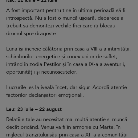
Rac: 22 iunie – 22 iulie
A fost important pentru tine în ultima perioadă să fii
introspectă. Nu a fost o muncă ușoară, deoarece a
trebuit să demontezi vechile frici care îți blocau
drumul spre dragoste.
Luna își încheie călătoria prin casa a VIII-a a intimității,
schimburilor energetice și conexiunilor de suflet,
intrând în zodia Pestilor și în casa a IX-a a aventurii,
oportunității și necunoscutelor.
Lucrurile ies la iveală încet, dar sigur. Acordă atenție
factorilor declanșatori emoționali.
Leu: 23 iulie – 22 august
Relațiile tale au necesitat mai multă atenție și muncă
decât oricând. Venus va fi în armonie cu Marte, în
mijlocul tranzitului său prin casa a XI- a a comunității