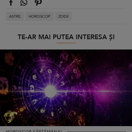
ASTRE
HOROSCOP
ZODII
TE-AR MAI PUTEA INTERESA ȘI
HOROSCOP SĂPTĂMÂNAL