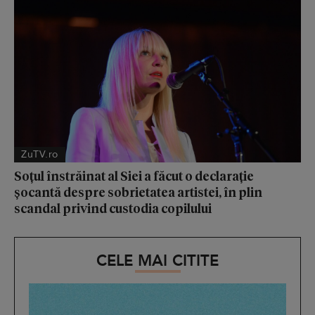
ZuTV.ro
Soțul înstrăinat al Siei a făcut o declarație
șocantă despre sobrietatea artistei, în plin
scandal privind custodia copilului
CELE MAI CITITE