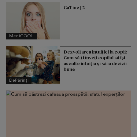
CaTine | 2
MediCOOL
Dezvoltarea intuiției la copii:
Cum să-ți înveți copilul să își
asculte intuiția și să ia decizii
bune
DePărinți