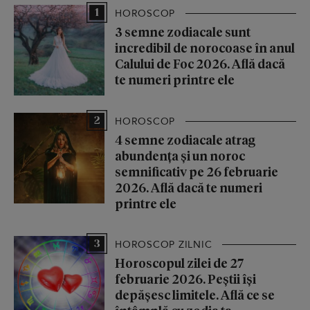
1
HOROSCOP
3 semne zodiacale sunt
incredibil de norocoase în anul
Calului de Foc 2026. Află dacă
te numeri printre ele
2
HOROSCOP
4 semne zodiacale atrag
abundența și un noroc
semnificativ pe 26 februarie
2026. Află dacă te numeri
printre ele
3
HOROSCOP ZILNIC
Horoscopul zilei de 27
februarie 2026. Peștii își
depășesc limitele. Află ce se