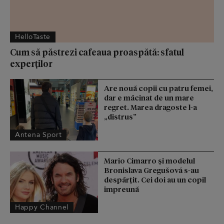
HelloTaste
Cum să păstrezi cafeaua proaspătă: sfatul
experților
Are nouă copii cu patru femei,
dar e măcinat de un mare
regret. Marea dragoste l-a
„distrus”
Antena Sport
Mario Cimarro și modelul
Bronislava Gregušová s-au
despărțit. Cei doi au un copil
împreună
Happy Channel