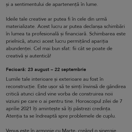
și a sentimentului de apartenență în lume.
Ideile tale creative ar putea fi în cele din urmă
materializate. Acest lucru ar putea declanșa schimbări
în lumea ta profesională și financiară. Schimbarea este
prielnică, atunci acest lucru permițând apariția
abundenței. Cel mai bun sfat: fii cât se poate de
creativă și autentică!
Fecioară: 23 august – 22 septembrie
Lumile tale interioare și exterioare au fost în
reconstrucție. Este ușor să te simți învinsă de gândirea
critică atunci când vine vorba de construirea noii
viziuni pe care o ai pentru tine. Horoscopul zilei de 7
aprilie 2021 îți amintește să îți păstrezi credința.
Atenția ta se îndreaptă spre problemele de cuplu.
Venus este în armonie cu Marte, creând o sinergie