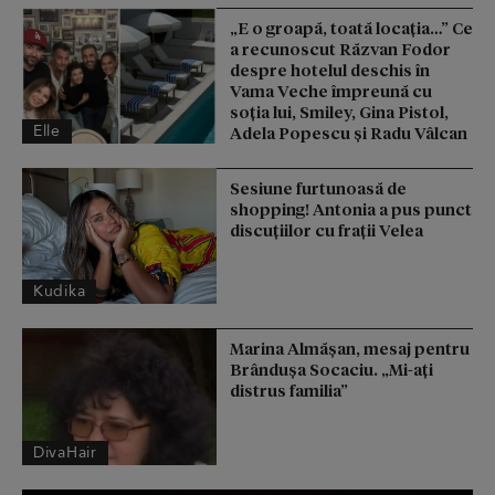
„E o groapă, toată locația…” Ce
a recunoscut Răzvan Fodor
despre hotelul deschis în
Vama Veche împreună cu
soția lui, Smiley, Gina Pistol,
Elle
Adela Popescu și Radu Vâlcan
Sesiune furtunoasă de
shopping! Antonia a pus punct
discuțiilor cu frații Velea
Kudika
Marina Almășan, mesaj pentru
Brândușa Socaciu. „Mi-ați
distrus familia”
DivaHair