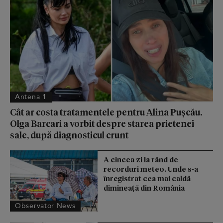
Antena 1
Cât ar costa tratamentele pentru Alina Pușcău.
Olga Barcari a vorbit despre starea prietenei
sale, după diagnosticul crunt
A cincea zi la rând de
recorduri meteo. Unde s-a
înregistrat cea mai caldă
dimineață din România
Observator News