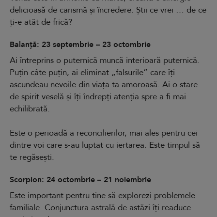
delicioasă de carismă și încredere. Știi ce vrei … de ce
ți-e atât de frică?
Balanță: 23 septembrie – 23 octombrie
Ai întreprins o puternică muncă interioară puternică.
Puțin câte puțin, ai eliminat „falsurile” care îți
ascundeau nevoile din viața ta amoroasă. Ai o stare
de spirit veselă și îți îndrepți atenția spre a fi mai
echilibrată.
Este o perioadă a reconcilierilor, mai ales pentru cei
dintre voi care s-au luptat cu iertarea. Este timpul să
te regăsești.
Scorpion: 24 octombrie – 21 noiembrie
Este important pentru tine să explorezi problemele
familiale. Conjunctura astrală de astăzi îți readuce