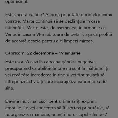
optimismul.
Ești sinceră cu tine? Acordă prioritate dorințelor inimii
voastre. Marte continuă să se dezlănțuie în casa
intimității. Marte este, de asemenea, în armonie cu
Venus în casa a VI-a iubitoare de detalii, așa că profită
de această ocazie pentru a-ți limpezi mintea.
Capricorn: 22 decembrie – 19 ianuarie
Este ușor să cazi în capcana gândirii negative,
presupunând că abilitățile tale nu sunt la înălțime. Îți
vei recăpăta încrederea în tine și vei fi stimulată să
întreprinzi activități care încurajează exprimarea de
sine.
Devine mult mai ușor pentru tine să îți exprimi
emoțiile. Te vei concentra să îți sortezi prioritățile, să
te organizezi mai bine, anunță horoscopul zilei de 7