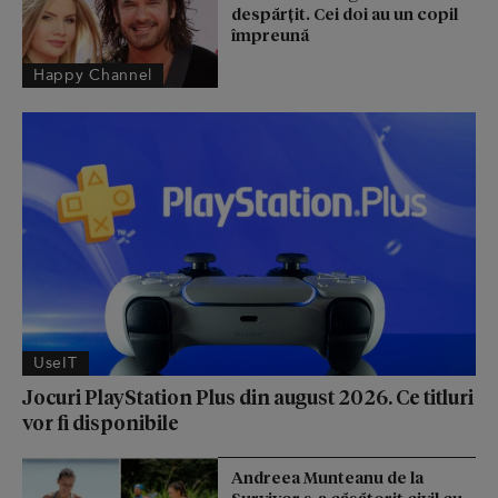
despărțit. Cei doi au un copil
împreună
Happy Channel
UseIT
Jocuri PlayStation Plus din august 2026. Ce titluri
vor fi disponibile
Andreea Munteanu de la
Survivor s-a căsătorit civil cu