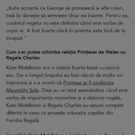
„Kate acceptă ca George să primească și alte roluri,
însă își dorește să semneze chiar ea înainte. Pentru ea,
cuvântul regelui nu este definitiv când vine vorba de
copiii ei. A fost foarte clară în privința asta încă de la
început.”
Cum s-ar putea schimba relația Prințesei de Wales cu
Regele Charles
Kate Middleton are o relație foarte bună cu socrul
său. De-a lungul timpului au fost văzuți de multe ori
împreună și s-a zvonit că
Prințesa ar fi preferata
Majestății Sale
. Deși au un simț asemănător când vine
vorba de importanța monarhiei și a datoriei regale,
Kate Middleton și Regele Charles au viziuni complet
diferite în ceea ce privește educația copiilor din
Familia Regală.