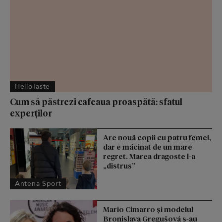
HelloTaste
Cum să păstrezi cafeaua proaspătă: sfatul
experților
Are nouă copii cu patru femei,
dar e măcinat de un mare
regret. Marea dragoste l-a
„distrus”
Antena Sport
Mario Cimarro și modelul
Bronislava Gregušová s-au