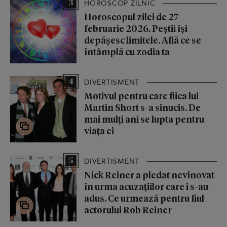
3
HOROSCOP ZILNIC
Horoscopul zilei de 27
februarie 2026. Peștii își
depășesc limitele. Află ce se
întâmplă cu zodia ta
4
DIVERTISMENT
Motivul pentru care fiica lui
Martin Short s-a sinucis. De
mai mulți ani se lupta pentru
viața ei
5
DIVERTISMENT
Nick Reiner a pledat nevinovat
în urma acuzațiilor care i s-au
adus. Ce urmează pentru fiul
actorului Rob Reiner