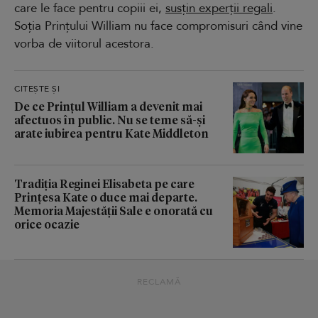
care le face pentru copiii ei,
susțin experții regali
.
Soția Prințului William nu face compromisuri când vine
vorba de viitorul acestora.
CITEȘTE ȘI
De ce Prințul William a devenit mai
afectuos în public. Nu se teme să-și
arate iubirea pentru Kate Middleton
Tradiția Reginei Elisabeta pe care
Prințesa Kate o duce mai departe.
Memoria Majestății Sale e onorată cu
orice ocazie
RECLAMĂ