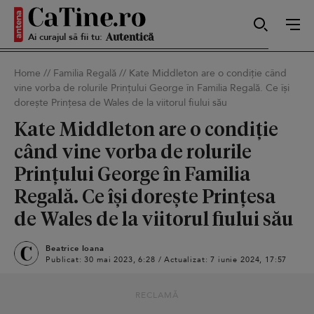
Ai curajul să fii tu:
Sexy
Home
//
Familia Regală
//
Kate Middleton are o condiție când
vine vorba de rolurile Prințului George în Familia Regală. Ce își
Autentică
dorește Prințesa de Wales de la viitorul fiului său
Kate Middleton are o condiție
când vine vorba de rolurile
Smart
Prințului George în Familia
Regală. Ce își dorește Prințesa
de Wales de la viitorul fiului său
Sensibilă
Beatrice Ioana
Publicat: 30 mai 2023, 6:28 / Actualizat: 7 iunie 2024, 17:57
Puternică
RECLAMĂ