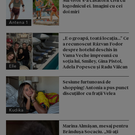
logodnicul ei. Imagini cu cei
doi miri
Antena 1
„E o groapă, toată locația…” Ce
a recunoscut Răzvan Fodor
despre hotelul deschis în
Vama Veche împreună cu
soția lui, Smiley, Gina Pistol,
Elle
Adela Popescu și Radu Vâlcan
Sesiune furtunoasă de
shopping! Antonia a pus punct
discuțiilor cu frații Velea
Kudika
Marina Almășan, mesaj pentru
Brândușa Socaciu. „Mi-ați