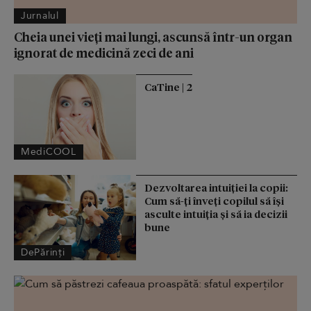
Jurnalul
Cheia unei vieți mai lungi, ascunsă într-un organ
ignorat de medicină zeci de ani
CaTine | 2
MediCOOL
Dezvoltarea intuiției la copii:
Cum să-ți înveți copilul să își
asculte intuiția și să ia decizii
bune
DePărinți