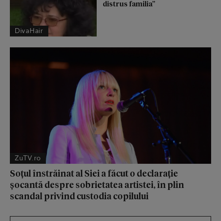
distrus familia”
DivaHair
ZuTV.ro
Soțul înstrăinat al Siei a făcut o declarație
șocantă despre sobrietatea artistei, în plin
scandal privind custodia copilului