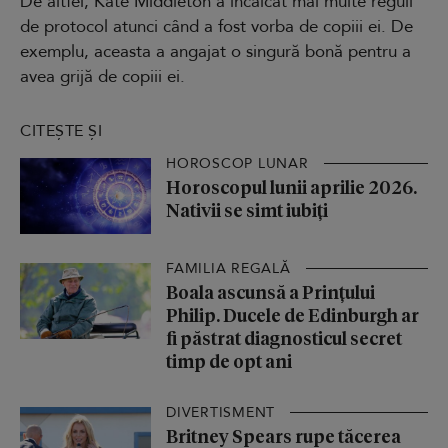
De altfel, Kate Middleton a încălcat mai multe reguli
de protocol atunci când a fost vorba de copiii ei. De
exemplu, aceasta a angajat o singură bonă pentru a
avea grijă de copiii ei.
CITEȘTE ȘI
HOROSCOP LUNAR
Horoscopul lunii aprilie 2026.
Nativii se simt iubiți
FAMILIA REGALĂ
Boala ascunsă a Prințului
Philip. Ducele de Edinburgh ar
fi păstrat diagnosticul secret
timp de opt ani
DIVERTISMENT
Britney Spears rupe tăcerea