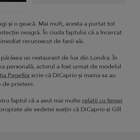
gi și o geacă. Mai mult, acesta a purtat tot
otecție neagră. În ciuda faptului că a încercat
 imediat recunoscut de fanii săi.
e părăsea un restaurant de lux din Londra. În
na personală, actorul a fost urmat de modelul
ția PageSix
scrie că DiCaprio și mama sa au
p de prieteni.
ntru faptul că a avut mai multe
relații cu femei
apropiate ale vedetei susțin că DiCaprio și Gill