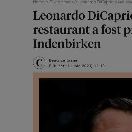
Home
//
Divertisment
//
Leonardo DiCaprio a luat cina
Leonardo DiCaprio 
restaurant a fost 
Indenbirken
Beatrice Ioana
Publicat: 1 iunie 2023, 12:18