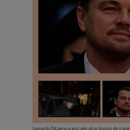
Leonardo DiCaprio a avut ales să se bucure de o seară