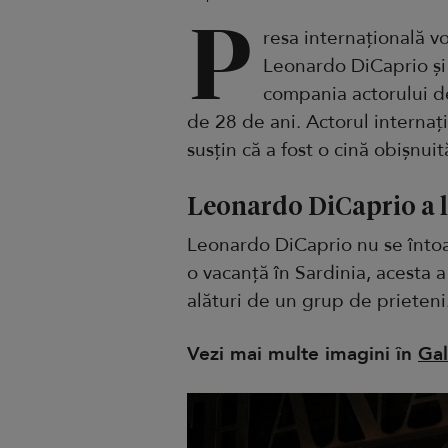
P
resa internațională v
Leonardo DiCaprio și 
compania actorului de
de 28 de ani. Actorul internați
susțin că a fost o cină obișnui
Leonardo DiCaprio a l
Leonardo DiCaprio nu se întoa
o vacanță în Sardinia, acesta a 
alături de un grup de prieteni.
Vezi mai multe imagini în
Gal