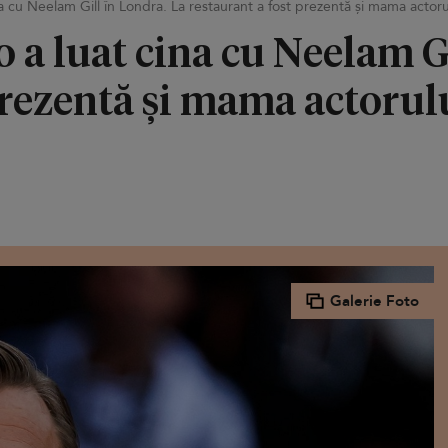
 cu Neelam Gill în Londra. La restaurant a fost prezentă și mama actoru
a luat cina cu Neelam Gi
prezentă și mama actorul
Galerie Foto