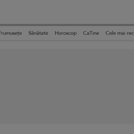
Frumusețe
Sănătate
Horoscop
CaTine
Cele mai re