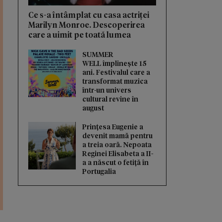
Ce s-a întâmplat cu casa actriței
Marilyn Monroe. Descoperirea
care a uimit pe toată lumea
SUMMER
WELL împlinește 15
ani. Festivalul care a
transformat muzica
într-un univers
cultural revine în
august
Prințesa Eugenie a
devenit mamă pentru
a treia oară. Nepoata
Reginei Elisabeta a II-
a a născut o fetiță în
Portugalia