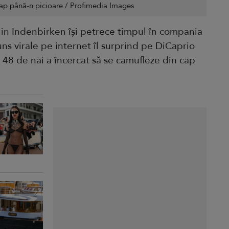
ap până-n picioare / Profimedia Images
in Indenbirken își petrece timpul în compania
juns virale pe internet îl surprind pe DiCaprio
e 48 de nai a încercat să se camufleze din cap