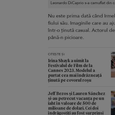
Leonardo DiCaprio s-a camuflat din c
Nu este prima dată când Irmel
fiului său. Imaginile care au a
într-o ținută casual. Actorul d
până-n picioare.
CITEȘTE ȘI
Irina Shayk a uimit la
Festivalul de Film de la
Cannes 2023. Modelul a
purtat cea mai îndrăzneață
ținută pe covorul roșu
Jeff Bezos și Lauren Sánchez
și-au petrecut vacanța pe un
iaht în valoare de 500 de
milioane de dolari. Cei doi
îndrăgostiți au fost surprinși