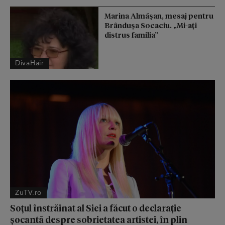
Marina Almășan, mesaj pentru
Brândușa Socaciu. „Mi-ați
distrus familia”
DivaHair
ZuTV.ro
Soțul înstrăinat al Siei a făcut o declarație
șocantă despre sobrietatea artistei, în plin