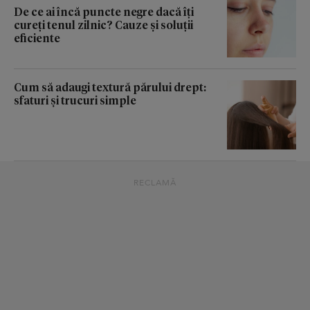
De ce ai încă puncte negre dacă îți
cureți tenul zilnic? Cauze și soluții
eficiente
Cum să adaugi textură părului drept:
sfaturi și trucuri simple
RECLAMĂ