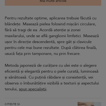
Mai multe articole
Pentru rezultate optime, aplicarea trebuie făcută cu
blândețe. Masează pielea folosind mișcări circulare,
fără să tragi de ea. Acordă atenție și zonei
maxilarului, unde se află ganglionii limfatici. Masează
ușor în direcție descendentă, spre gât și clavicule
pentru cele mai bune rezultate. După clătirea finală,
usucă fața prin tamponare, nu prin frecare.
Metoda japoneză de curățare cu ulei este o alegere
eficientă și elegantă pentru o piele curată, luminoasă
și sănătoasă. Cu puțină răbdare și consistență, vei
observa o îmbunătățire vizibilă a texturii și aspectului
tenului,
spun specialiștii
.
CITEȘTE ȘI