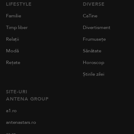
LIFESTYLE
DIVERSE
Familie
CaTine
Timp liber
Divertisment
Relații
Frumusețe
Modă
Sănătate
Rețete
Horoscop
Știrile zilei
SITE-URI
ANTENA GROUP
a1.ro
antenastars.ro
as.ro