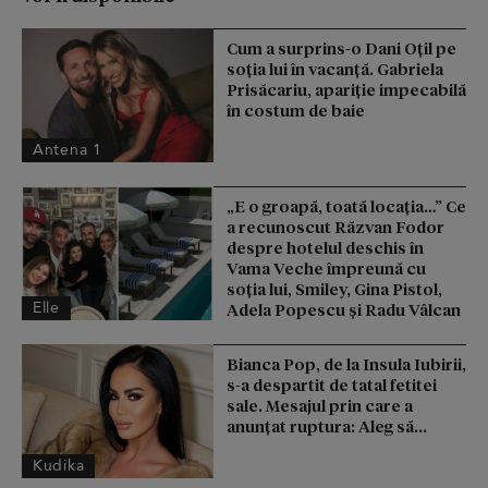
Cum a surprins-o Dani Oțil pe
soția lui în vacanță. Gabriela
Prisăcariu, apariție impecabilă
în costum de baie
Antena 1
„E o groapă, toată locația…” Ce
a recunoscut Răzvan Fodor
despre hotelul deschis în
Vama Veche împreună cu
soția lui, Smiley, Gina Pistol,
Elle
Adela Popescu și Radu Vâlcan
Bianca Pop, de la Insula Iubirii,
s-a despartit de tatal fetitei
sale. Mesajul prin care a
anunțat ruptura: Aleg să...
Kudika