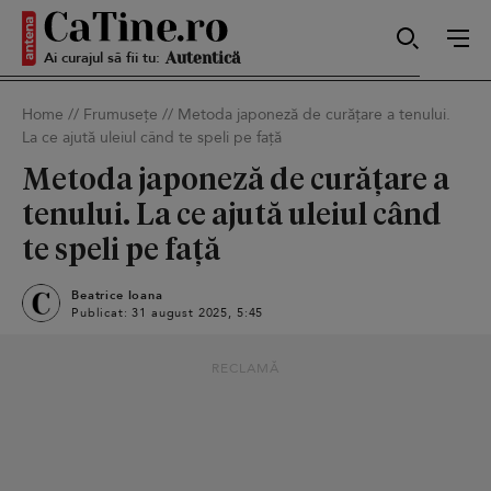
Ai curajul să fii tu:
Sexy
Home
//
Frumusețe
//
Metoda japoneză de curățare a tenului.
La ce ajută uleiul când te speli pe față
Autentică
Metoda japoneză de curățare a
tenului. La ce ajută uleiul când
te speli pe față
Smart
Beatrice Ioana
Publicat: 31 august 2025, 5:45
Sensibilă
RECLAMĂ
Puternică