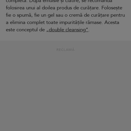
completă. După emulsie și clătire, se recomandă
folosirea unui al doilea produs de curățare. Folosește
fie o spumă, fie un gel sau o cremă de curățare pentru
a elimina complet toate impuritățile rămase. Acesta
este conceptul de
„double cleansing”
.
RECLAMĂ