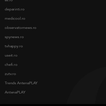
deparinti.ro
medicool.ro
observatornews.ro
spynews.ro
tvhappy.ro
useit.ro
chefi.ro
zutv.ro
Trends AntenaPLAY
AntenaPLAY