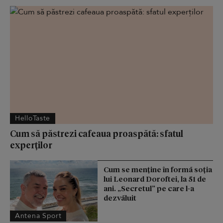
HelloTaste
Cum să păstrezi cafeaua proaspătă: sfatul
experților
Cum se menţine în formă soţia
lui Leonard Doroftei, la 51 de
ani. „Secretul” pe care l-a
dezvăluit
Antena Sport