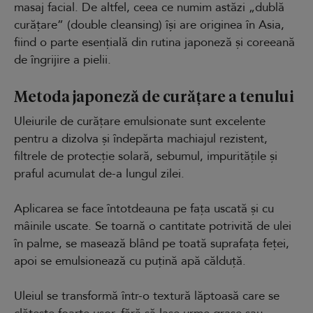
masaj facial. De altfel, ceea ce numim astăzi „dublă
curățare” (double cleansing) își are originea în Asia,
fiind o parte esențială din rutina japoneză și coreeană
de îngrijire a pielii.
Metoda japoneză de curățare a tenului
Uleiurile de curățare emulsionate sunt excelente
pentru a dizolva și îndepărta machiajul rezistent,
filtrele de protecție solară, sebumul, impuritățile și
praful acumulat de-a lungul zilei.
Aplicarea se face întotdeauna pe fața uscată și cu
mâinile uscate. Se toarnă o cantitate potrivită de ulei
în palme, se masează blând pe toată suprafața feței,
apoi se emulsionează cu puțină apă călduță.
Uleiul se transformă într-o textură lăptoasă care se