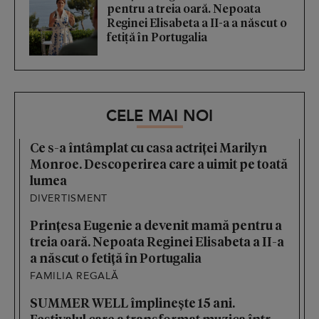
pentru a treia oară. Nepoata
Reginei Elisabeta a II-a a născut o
fetiță în Portugalia
CELE MAI NOI
Ce s-a întâmplat cu casa actriței Marilyn
Monroe. Descoperirea care a uimit pe toată
lumea
DIVERTISMENT
Prințesa Eugenie a devenit mamă pentru a
treia oară. Nepoata Reginei Elisabeta a II-a
a născut o fetiță în Portugalia
FAMILIA REGALĂ
SUMMER WELL împlinește 15 ani.
Festivalul care a transformat muzica într-