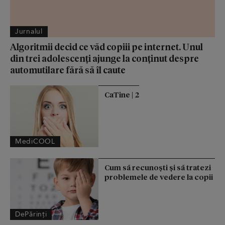
Jurnalul
Algoritmii decid ce văd copiii pe internet. Unul
din trei adolescenți ajunge la conținut despre
automutilare fără să îl caute
CaTine | 2
MediCOOL
Cum să recunoști și să tratezi
problemele de vedere la copii
DePărinți