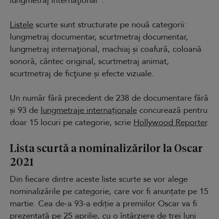
lungmetraj internaţional”.
Listele
scurte sunt structurate pe nouă categorii:
lungmetraj documentar, scurtmetraj documentar,
lungmetraj internaţional, machiaj şi coafură, coloană
sonoră, cântec original, scurtmetraj animat,
scurtmetraj de ficţiune şi efecte vizuale.
Un număr fără precedent de 238 de documentare fără
și 93 de
lungmetraje internaționale
concurează pentru
doar 15 locuri pe categorie, scrie
Hollywood Reporter
.
Lista scurtă a nominalizărilor la Oscar
2021
Din fiecare dintre aceste liste scurte se vor alege
nominalizările pe categorie, care vor fi anunțate pe 15
martie. Cea de-a 93-a ediție a premiilor Oscar va fi
prezentată pe 25 aprilie, cu o întârziere de trei luni