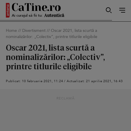
Ai curajul să fii tu:
Sexy
Home
//
Divertisment
//
Oscar 2021, lista scurtă a
nominalizărilor: „Colectiv”, printre titlurile eligibile
Autentică
Oscar 2021, lista scurtă a
nominalizărilor: „Colectiv”,
printre titlurile eligibile
Smart
Publicat: 10 februarie 2021, 11:24 / Actualizat: 21 aprilie 2021, 16:43
Sensibilă
RECLAMĂ
Puternică