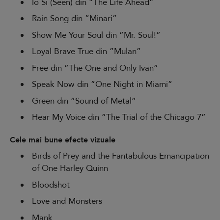
lo Sì (Seen) din ”The Life Ahead”
Rain Song din ”Minari”
Show Me Your Soul din ”Mr. Soul!”
Loyal Brave True din ”Mulan”
Free din ”The One and Only Ivan”
Speak Now din ”One Night in Miami”
Green din ”Sound of Metal”
Hear My Voice din ”The Trial of the Chicago 7”
Cele mai bune efecte vizuale
Birds of Prey and the Fantabulous Emancipation
of One Harley Quinn
Bloodshot
Love and Monsters
Mank