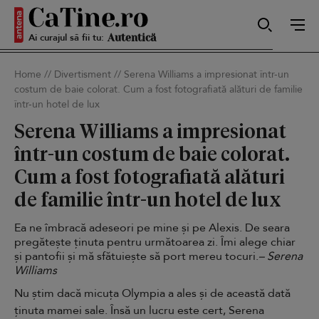
Ai curajul să fii tu:
Sexy
Home
//
Divertisment
//
Serena Williams a impresionat într-un
costum de baie colorat. Cum a fost fotografiată alături de familie
Autentică
într-un hotel de lux
Serena Williams a impresionat
într-un costum de baie colorat.
Smart
Cum a fost fotografiată alături
de familie într-un hotel de lux
Ea ne îmbracă adeseori pe mine și pe Alexis. De seara
Sensibilă
pregătește ținuta pentru următoarea zi. Îmi alege chiar
și pantofii și mă sfătuiește să port mereu tocuri.
– Serena
Williams
Nu știm dacă micuța Olympia a ales și de această dată
Puternică
ținuta mamei sale. Însă un lucru este cert, Serena