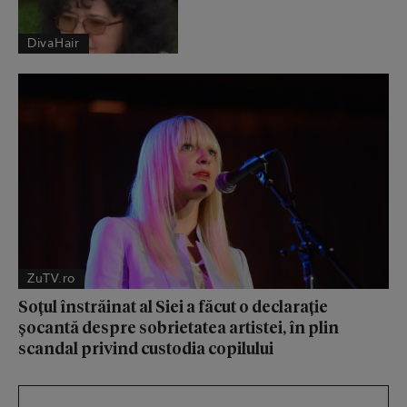
DivaHair
ZuTV.ro
Soțul înstrăinat al Siei a făcut o declarație
șocantă despre sobrietatea artistei, în plin
scandal privind custodia copilului