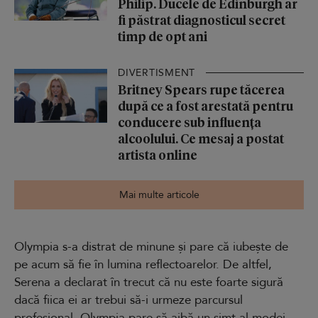
Philip. Ducele de Edinburgh ar
fi păstrat diagnosticul secret
timp de opt ani
DIVERTISMENT
Britney Spears rupe tăcerea
după ce a fost arestată pentru
conducere sub influența
alcoolului. Ce mesaj a postat
artista online
Mai multe articole
Olympia s-a distrat de minune și pare că iubește de
pe acum să fie în lumina reflectoarelor. De altfel,
Serena a declarat în trecut că nu este foarte sigură
dacă fiica ei ar trebui să-i urmeze parcursul
profesional. Olympia pare să aibă un simț al modei