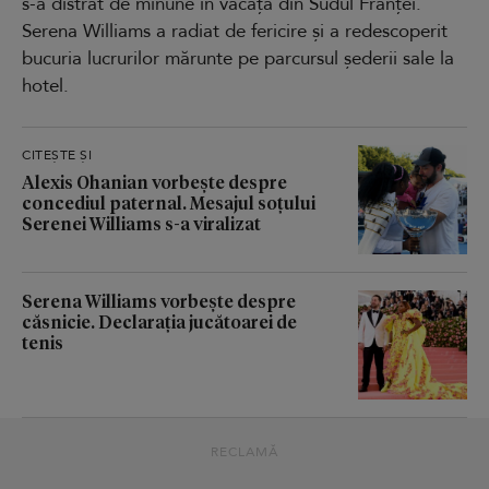
s-a distrat de minune în vacața din Sudul Franței.
Serena Williams a radiat de fericire și a redescoperit
bucuria lucrurilor mărunte pe parcursul șederii sale la
hotel.
CITEȘTE ȘI
Alexis Ohanian vorbește despre
concediul paternal. Mesajul soțului
Serenei Williams s-a viralizat
Serena Williams vorbește despre
căsnicie. Declarația jucătoarei de
tenis
RECLAMĂ