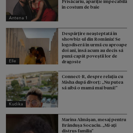
Prisăcariu, apariție impecabilă
în costum de baie
Antena 1
Despărțire neașteptată în
showbiz-ul din România! Se
logodiseră în urmă cu aproape
doi ani, însă acum au decis să
pună capăt poveștii lor de
Elle
dragoste
Connect-R, despre relația cu
Misha după divorț: „Nu putea
să aibă o mamă mai bună!”
Kudika
Marina Almășan, mesaj pentru
Brândușa Socaciu. „Mi-ați
distrus familia”