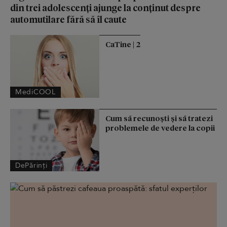
din trei adolescenți ajunge la conținut despre
automutilare fără să îl caute
CaTine | 2
MediCOOL
Cum să recunoști și să tratezi
problemele de vedere la copii
DePărinți