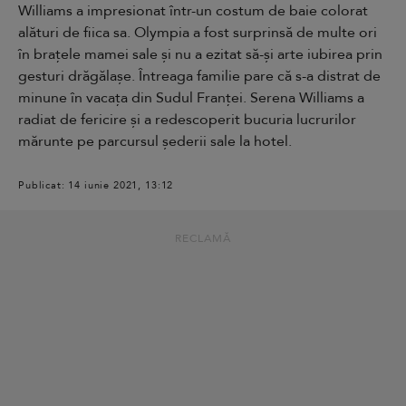
Williams a impresionat într-un costum de baie colorat
alături de fiica sa. Olympia a fost surprinsă de multe ori
în brațele mamei sale și nu a ezitat să-și arte iubirea prin
gesturi drăgălașe. Întreaga familie pare că s-a distrat de
minune în vacața din Sudul Franței. Serena Williams a
radiat de fericire și a redescoperit bucuria lucrurilor
mărunte pe parcursul șederii sale la hotel.
Publicat: 14 iunie 2021, 13:12
RECLAMĂ