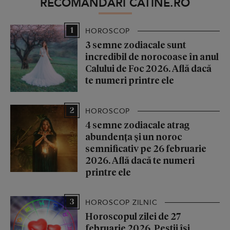
RECOMANDĂRI CATINE.RO
1
HOROSCOP
3 semne zodiacale sunt
incredibil de norocoase în anul
Calului de Foc 2026. Află dacă
te numeri printre ele
2
HOROSCOP
4 semne zodiacale atrag
abundența și un noroc
semnificativ pe 26 februarie
2026. Află dacă te numeri
printre ele
3
HOROSCOP ZILNIC
Horoscopul zilei de 27
februarie 2026. Peștii își