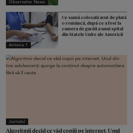
Observator News
Ce sumă colosală avut de plată
o româncă, după ce a fost la
camera de gardă a unui spital
din Statele Unite ale Americii
Antena 1
Jurnalul
Algoritmii decid ce văd copiii pe internet. Unul