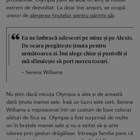
extrem de dezvoltat. La doar trei anișori, se ocupă
uneori de
alegerea ținutelor pentru părinții săi
.
Ea ne îmbracă adeseori pe mine și pe Alexis.
De seara pregătește ținuta pentru
următoarea zi. Îmi alege chiar și pantofii și
mă sfătuiește să port mereu tocuri.
– Serena Williams
Nu știm dacă micuța Olympia a ales și de această
dată ținuta mamei sale. Însă un lucru este cert, Serena
Williams a impresionat într-un costum de baie colorat
alături de fiica sa. Olympia a fost surprinsă de multe
ori în brațele mamei sale și nu a ezitat să-și arte
iubirea prin gesturi drăgălașe. Întreaga familie pare că