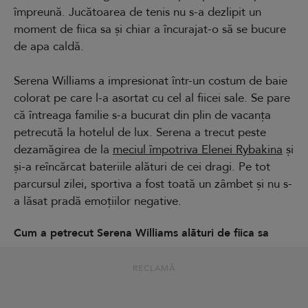
împreună. Jucătoarea de tenis nu s-a dezlipit un
moment de fiica sa și chiar a încurajat-o să se bucure
de apa caldă.
Serena Williams a impresionat într-un costum de baie
colorat pe care l-a asortat cu cel al fiicei sale. Se pare
că întreaga familie s-a bucurat din plin de vacanța
petrecută la hotelul de lux. Serena a trecut peste
dezamăgirea de la
meciul împotriva Elenei Rybakina
și
și-a reîncărcat bateriile alături de cei dragi. Pe tot
parcursul zilei, sportiva a fost toată un zâmbet și nu s-
a lăsat pradă emoțiilor negative.
Cum a petrecut Serena Williams alături de fiica sa
RECLAMĂ