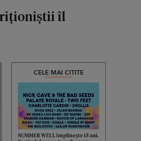
ționiștii îl
CELE MAI CITITE
SUMMER WELL împlinește 15 ani.