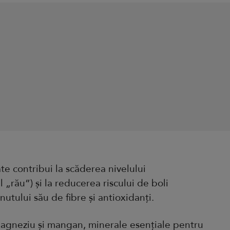
e contribui la scăderea nivelului
l „rău”) și la reducerea riscului de boli
nutului său de fibre și antioxidanți.
agneziu și mangan, minerale esențiale pentru