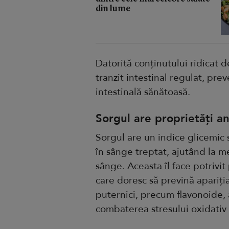
din lume
Datorită conținutului ridicat d
tranzit intestinal regulat, pre
intestinală sănătoasă.
Sorgul are proprietăți a
Sorgul are un indice glicemic
în sânge treptat, ajutând la me
sânge. Aceasta îl face potrivi
care doresc să prevină apariția
puternici, precum flavonoide, ac
combaterea stresului oxidativ 