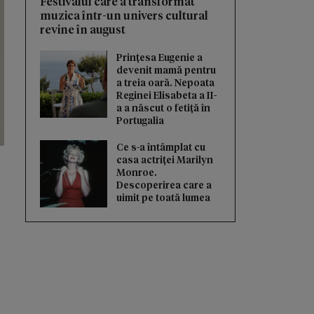
Festivalul care a transformat
muzica într-un univers cultural
revine în august
Prințesa Eugenie a
devenit mamă pentru
a treia oară. Nepoata
Reginei Elisabeta a II-
a a născut o fetiță în
Portugalia
Ce s-a întâmplat cu
casa actriței Marilyn
Monroe.
Descoperirea care a
uimit pe toată lumea