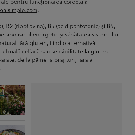
țiale pentru funcționarea corectă a
 Realsimple.com
.
, B2 (riboflavina), B5 (acid pantotenic) și B6,
 metabolismul energetic și sănătatea sistemului
atural fără gluten, fiind o alternativă
 boală celiacă sau sensibilitate la gluten.
arate, de la pâine la prăjituri, fără a
a.