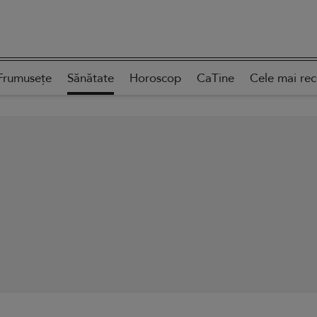
Frumusețe
Sănătate
Horoscop
CaTine
Cele mai re