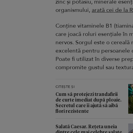
zinc și potasiu, minerale esen
organismului,
arată cei de la
Conține vitaminele B1 (tiamina)
care joacă roluri esențiale în
nervos. Sorgul este o cereală n
excelentă pentru persoanele cu
Poate fi utilizat în diverse prep
compromite gustul sau textur
CITEȘTE ȘI
Cum să protejezi trandafirii
de curte imediat după ploaie.
Secretul care îi ajută să aibă
flori rezistente
Salată Caesar. Rețeta uneia
dintre cele mai celebre salate