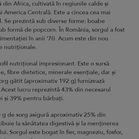
din Africa, cultivată în regiunile calde și
și America Centrală. Este a cincea cea mai
l. Se prezintă sub diverse forme: boabe
 sub formă de popcorn. În România, sorgul a fost
mentației în anii ’70. Acum este din nou
e nutriționale.
fil nutrițional impresionant. Este o sursă
, fibre dietetice, minerale esențiale, dar și
sorg gătit (aproximativ 192 g) furnizează
 Acest lucru reprezintă 43% din necesarul
i și 39% pentru bărbați.
 g de sorg asigură aproximativ 25% din
ribuie la sănătatea digestivă și la menținerea
lui. Sorgul este bogat în fier, magneziu, fosfor,