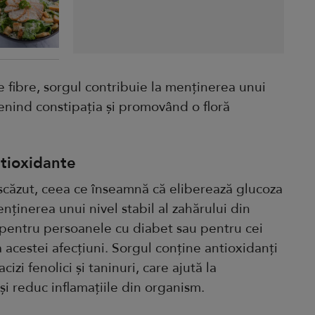
e fibre, sorgul contribuie la menținerea unui
venind constipația și promovând o floră
ntioxidante
 scăzut, ceea ce înseamnă că eliberează glucoza
nținerea unui nivel stabil al zahărului din
t pentru persoanele cu diabet sau pentru cei
 acestei afecțiuni. Sorgul conține antioxidanți
izi fenolici și taninuri, care ajută la
și reduc inflamațiile din organism.