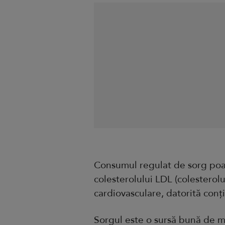
Consumul regulat de sorg poat
colesterolului LDL (colesterolu
cardiovasculare, datorită conți
Sorgul este o sursă bună de m