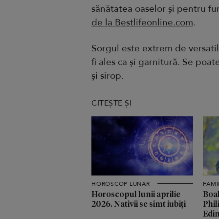
sănătatea oaselor și pentru f
de la Bestlifeonline.com
.
Sorgul este extrem de versatil 
fi ales ca și garnitură. Se poa
și sirop.
CITEȘTE ȘI
HOROSCOP LUNAR
FAMI
Horoscopul lunii aprilie
Boal
2026. Nativii se simt iubiți
Phil
Edin