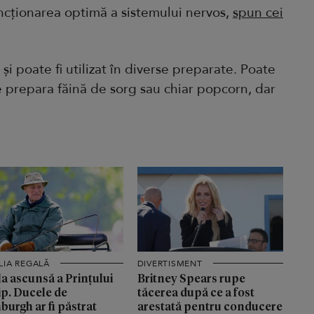
uncționarea optimă a sistemului nervos,
spun cei
și poate fi utilizat în diverse preparate. Poate
te prepara făină de sorg sau chiar popcorn, dar
LIA REGALĂ
DIVERTISMENT
a ascunsă a Prințului
Britney Spears rupe
ip. Ducele de
tăcerea după ce a fost
burgh ar fi păstrat
arestată pentru conducere