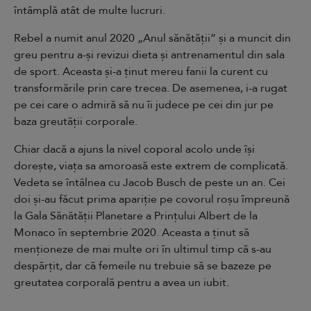
întâmplă atât de multe lucruri.
Rebel a numit anul 2020 „Anul sănătății” și a muncit din
greu pentru a-și revizui dieta și antrenamentul din sala
de sport. Aceasta și-a ținut mereu fanii la curent cu
transformările prin care trecea. De asemenea, i-a rugat
pe cei care o admiră să nu îi judece pe cei din jur pe
baza greutății corporale.
Chiar dacă a ajuns la nivel coporal acolo unde își
dorește, viața sa amoroasă este extrem de complicată.
Vedeta se întâlnea cu Jacob Busch de peste un an. Cei
doi și-au făcut prima apariție pe covorul roșu împreună
la Gala Sănătății Planetare a Prințului Albert de la
Monaco în septembrie 2020. Aceasta a ținut să
menționeze de mai multe ori în ultimul timp că s-au
despărțit, dar că femeile nu trebuie să se bazeze pe
greutatea corporală pentru a avea un iubit.