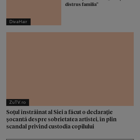
distrus familia”
DivaHair
ZuTV.ro
Soțul înstrăinat al Siei a făcut o declarație
șocantă despre sobrietatea artistei, în plin
scandal privind custodia copilului