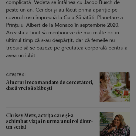
complicată. Vedeta se întâlnea cu Jacob Busch de
peste un an. Cei doi și-au făcut prima apariție pe
covorul roșu împreună la Gala Sănătății Planetare a
Prințului Albert de la Monaco în septembrie 2020.
Aceasta a ținut să menționeze de mai multe ori în
ultimul timp că s-au despărțit, dar că femeile nu
trebuie să se bazeze pe greutatea corporală pentru a
avea un iubit.
CITEȘTE ȘI
3 lucruri recomandate de cercetători,
dacă vrei să slăbești
Chrissy Metz, actrița care și-a
schimbat viața în urma unui rol dintr-
un serial