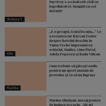
Survivor s-a căsătorit civil cu
logodnicul ei. Imagini cu cei
doi miri
Antena 1
„E o groapă, toată locația…” Ce
a recunoscut Răzvan Fodor
despre hotelul deschis în
Vama Veche împreună cu
soția lui, Smiley, Gina Pistol,
Elle
Adela Popescu și Radu Vâlcan
Cum trebuie să gătești ouăle
pentru un aport maxim de
proteine și ca să nu îngrașe
Kudika
Marina Almășan, mesaj pentru
Brândușa Socaciu. „Mi-ați