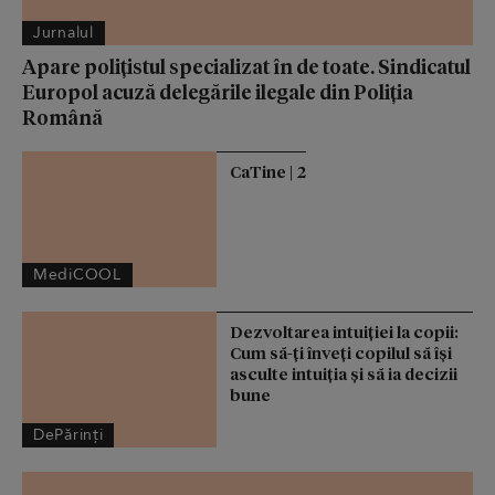
Jurnalul
Apare polițistul specializat în de toate. Sindicatul
Europol acuză delegările ilegale din Poliția
Română
CaTine | 2
MediCOOL
Dezvoltarea intuiției la copii:
Cum să-ți înveți copilul să își
asculte intuiția și să ia decizii
bune
DePărinți