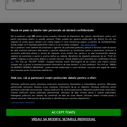
TIMP LIBER
Nouă ne pasă ca datele tale personale să rămână confidențiale
Noi și partenerii noștri
589
stocăm și/sau accesăm informații pe dispozitivul dvs., precum identificatorii cookie unici
pentru prelucrarea datelor cu caracter personal. Puteți accepta sau gestiona preferințele dvs. făcând clic mai jos,
respectiv vă puteți opune utilizării unui interes legitim în orice moment pe pagina cu politica de confidențialitate.
Aceste alegeri vor fi raportate partenerilor noștri și nu vă vor afecta navigarea.
Mai multe detalii
Noi si partenerii nostri (retelele de socializare si agentiile de publicitate partenere, precum si furnizorii nostri de servicii
de date analitice) prelucram date pentru a permite website-ului sa functioneze, pentru a personaliza continutul si
anunturile publicitare afisate in functie de interesele si/sau profilul dvs., pentru a va oferi functionalitati aferente
retelelor de socializare si pentru a analiza traficul pe website. Beneficiati de drepturile prevazute de art. 15-22 din
GDPR in legatura cu prelucrarea datelor cu caracter personal. Aceste drepturi pot fi exercitate prin modalitatea indicata
aici
. Prin click pe “ACCEPT TOATE”, acceptati folosirea tuturor Tehnologiilor de tip Cookie, care implica inclusiv
acceptul dvs. cu privire la stocarea/accesarea informatiilor de catre Vendor-ii cu care colaboram. Prin click pe “VREAU
LIFESTYLE
DIVERSE
SA MODIFIC SETARILE INDIVIDUAL” puteti schimba preferintele in mod individual, mai putin cele legate de cookie
strict necesare pentru functionarea website-ului.
Atât noi, cât și partenerii noștri prelucrăm datele pentru a oferi:
Familie
CaTine
Utilizarea profilurilor pentru selectarea conținutului personalizat. Dezvoltarea și îmbunătățirea serviciilor. Măsurarea
performanței reclamelor. Stocarea și/sau accesarea informațiilor de pe un dispozitiv. Utilizarea profilurilor pentru
Timp liber
Divertisment
selectarea publicității personalizate. Crearea profilurilor de conținut personalizat. Măsurarea performanței conținutului.
Crearea profilurilor pentru publicitate personalizată. Utilizarea de date limitate pentru a selecta publicitatea.
Înțelegerea publicului prin statistici sau combinații de date din surse diferite. Utilizarea datelor limitate pentru a
selecta conținutul. Date precise de geolocație și identificarea prin scanarea dispozitivului.
Relații
Frumusețe
Listă parteneri (furnizori)
Modă
Sănătate
ACCEPT TOATE
VREAU SA MODIFIC SETARILE INDIVIDUAL
Rețete
Horoscop