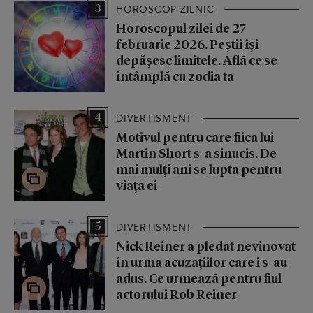
3
HOROSCOP ZILNIC
Horoscopul zilei de 27
februarie 2026. Peștii își
depășesc limitele. Află ce se
întâmplă cu zodia ta
4
DIVERTISMENT
Motivul pentru care fiica lui
Martin Short s-a sinucis. De
mai mulți ani se lupta pentru
viața ei
5
DIVERTISMENT
Nick Reiner a pledat nevinovat
în urma acuzațiilor care i s-au
adus. Ce urmează pentru fiul
actorului Rob Reiner