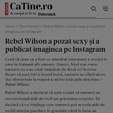
Ai curajul să fii tu:
Puternică
Home
//
Divertisment
//
Rebel Wilson a pozat sexy și a publicat
imaginea pe Instagram
Rebel Wilson a pozat sexy și a
publicat imaginea pe Instagram
Cred că ceea ce a fost cu adevărat interesant e modul în
care te tratează alți oameni. Uneori, fiind mai mare,
oamenii nu s-au uitat neapărat de două ori la mine.
Acum că sunt într-o formă bună, oamenii se oferă să-mi
duc alimentele la mașină și să îmi țină ușile deschise.
–
Rebel Wilson
Rebel Wilson a declarat că este ciudat că oamenii se
concentrează atât de mult pe greutatea corpului. Ea
declară că nu înțelege cum oamenii pot acorda atât de
multă atenție pierderii în greutate când în lume se