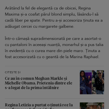
Arătând la fel de elegantă ca de obicei, Regina
Maxima și-a coafat părul blond simplu, lăsându-l să
cadă liber pe spate. Pentru a-și accesoriza ținuta ea a
adăugat cercei cu margarete galbene.
Într-o cămașă supradimensionată pe care a asortat-o
cu pantaloni în aceeași nuanță, monarhul și-a pus talia
în evidență cu o curea mare din piele maro. Ținuta a
fost accesorizată cu o geantă de la Marina Raphael.
CITEȘTE ȘI
Ce au în comun Meghan Markle și
Michelle Obama. Prietenia dintre ele
s-a legat de la prima întâlnire
Regina Letizia a purtat o ținută roz la