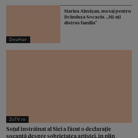
Marina Almășan, mesaj pentru
Brândușa Socaciu. „Mi-ați
distrus familia”
DivaHair
ZuTV.ro
Soțul înstrăinat al Siei a făcut o declarație
șocantă despre sobrietatea artistei, în plin