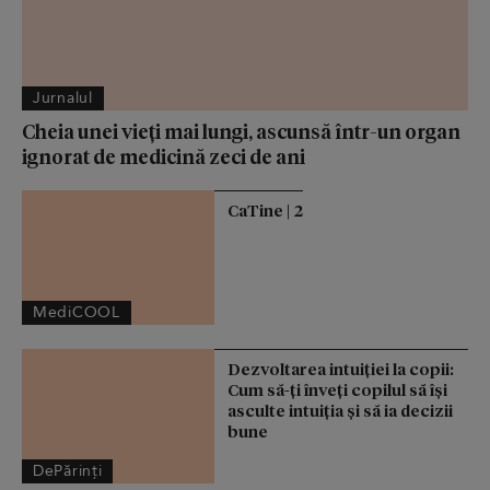
Jurnalul
Cheia unei vieți mai lungi, ascunsă într-un organ
ignorat de medicină zeci de ani
CaTine | 2
MediCOOL
Dezvoltarea intuiției la copii:
Cum să-ți înveți copilul să își
asculte intuiția și să ia decizii
bune
DePărinți