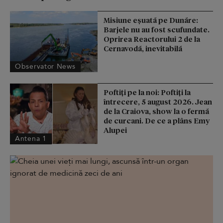
Misiune eșuată pe Dunăre:
Barjele nu au fost scufundate.
Oprirea Reactorului 2 de la
Cernavodă, inevitabilă
Observator News
Poftiți pe la noi: Poftiți la
întrecere, 5 august 2026. Jean
de la Craiova, show la o fermă
de curcani. De ce a plâns Emy
Alupei
Antena 1