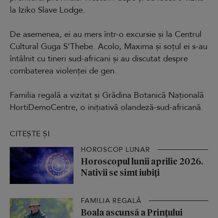
la Iziko Slave Lodge.
De asemenea, ei au mers într-o excursie și la Centrul
Cultural Guga S’Thebe. Acolo, Maxima și soțul ei s-au
întâlnit cu tineri sud-africani și au discutat despre
combaterea violenței de gen.
Familia regală a vizitat și Grădina Botanică Națională
HortiDemoCentre, o inițiativă olandeză-sud-africană.
CITEȘTE ȘI
HOROSCOP LUNAR
Horoscopul lunii aprilie 2026.
Nativii se simt iubiți
FAMILIA REGALĂ
Boala ascunsă a Prințului