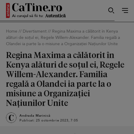
Ai curajul să fii tu:
Sexy
Home
//
Divertisment
//
Regina Maxima a călătorit în Kenya
alături de soțul ei, Regele Willem-Alexander. Familia regală a
Autentică
Olandei ia parte la o misiune a Organizației Națiunilor Unite
Regina Maxima a călătorit în
Kenya alături de soțul ei, Regele
Smart
Willem-Alexander. Familia
regală a Olandei ia parte la o
misiune a Organizației
Sensibilă
Națiunilor Unite
Andrada Marinică
Publicat: 25 octombrie 2023, 7:05
Puternică