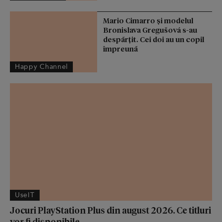
Mario Cimarro și modelul
Bronislava Gregušová s-au
despărțit. Cei doi au un copil
împreună
Happy Channel
UseIT
Jocuri PlayStation Plus din august 2026. Ce titluri
vor fi disponibile