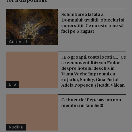
Schimbarea la față a
Domnului: tradiții, obiceiuri și
superstiții. Ce nu este bine să
faci pe 6 august
Antena 1
„E o groapă, toată locația…” Ce
a recunoscut Răzvan Fodor
despre hotelul deschis în
Vama Veche împreună cu
soția lui, Smiley, Gina Pistol,
Elle
Adela Popescu și Radu Vâlcan
Ce bucurie! Pepe are un nou
membru în familie!!!
Kudika