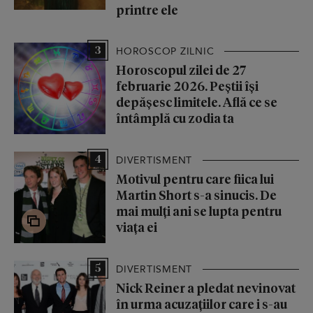
printre ele
3
HOROSCOP ZILNIC
Horoscopul zilei de 27
februarie 2026. Peștii își
depășesc limitele. Află ce se
întâmplă cu zodia ta
4
DIVERTISMENT
Motivul pentru care fiica lui
Martin Short s-a sinucis. De
mai mulți ani se lupta pentru
viața ei
5
DIVERTISMENT
Nick Reiner a pledat nevinovat
în urma acuzațiilor care i s-au