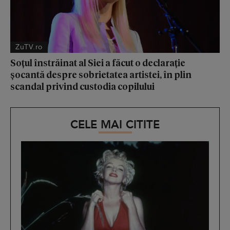
ZuTV.ro
Soțul înstrăinat al Siei a făcut o declarație
șocantă despre sobrietatea artistei, în plin
scandal privind custodia copilului
CELE MAI CITITE