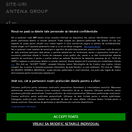
SITE-URI
ANTENA GROUP
a1.ro
Nouă ne pasă ca datele tale personale să rămână confidențiale
antenastars.ro
Noi și partenerii noștri
589
stocăm și/sau accesăm informații pe dispozitivul dvs., precum identificatorii cookie unici
pentru prelucrarea datelor cu caracter personal. Puteți accepta sau gestiona preferințele dvs. făcând clic mai jos,
respectiv vă puteți opune utilizării unui interes legitim în orice moment pe pagina cu politica de confidențialitate.
as.ro
Aceste alegeri vor fi raportate partenerilor noștri și nu vă vor afecta navigarea.
Mai multe detalii
Noi si partenerii nostri (retelele de socializare si agentiile de publicitate partenere, precum si furnizorii nostri de servicii
de date analitice) prelucram date pentru a permite website-ului sa functioneze, pentru a personaliza continutul si
anunturile publicitare afisate in functie de interesele si/sau profilul dvs., pentru a va oferi functionalitati aferente
deparinti.ro
retelelor de socializare si pentru a analiza traficul pe website. Beneficiati de drepturile prevazute de art. 15-22 din
GDPR in legatura cu prelucrarea datelor cu caracter personal. Aceste drepturi pot fi exercitate prin modalitatea indicata
aici
. Prin click pe “ACCEPT TOATE”, acceptati folosirea tuturor Tehnologiilor de tip Cookie, care implica inclusiv
medicool.ro
acceptul dvs. cu privire la stocarea/accesarea informatiilor de catre Vendor-ii cu care colaboram. Prin click pe “VREAU
SA MODIFIC SETARILE INDIVIDUAL” puteti schimba preferintele in mod individual, mai putin cele legate de cookie
strict necesare pentru functionarea website-ului.
observatornews.ro
Atât noi, cât și partenerii noștri prelucrăm datele pentru a oferi:
Utilizarea profilurilor pentru selectarea conținutului personalizat. Dezvoltarea și îmbunătățirea serviciilor. Măsurarea
spynews.ro
performanței reclamelor. Stocarea și/sau accesarea informațiilor de pe un dispozitiv. Utilizarea profilurilor pentru
selectarea publicității personalizate. Crearea profilurilor de conținut personalizat. Măsurarea performanței conținutului.
Crearea profilurilor pentru publicitate personalizată. Utilizarea de date limitate pentru a selecta publicitatea.
Înțelegerea publicului prin statistici sau combinații de date din surse diferite. Utilizarea datelor limitate pentru a
tvhappy.ro
selecta conținutul. Date precise de geolocație și identificarea prin scanarea dispozitivului.
Listă parteneri (furnizori)
useit.ro
ACCEPT TOATE
VREAU SA MODIFIC SETARILE INDIVIDUAL
chefi.ro