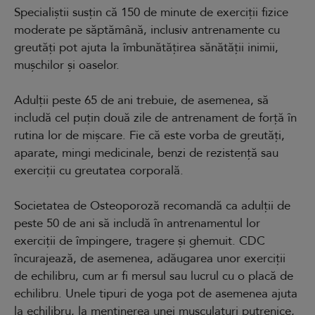
Specialiștii susțin că 150 de minute de exerciții fizice
moderate pe săptămână, inclusiv antrenamente cu
greutăți pot ajuta la îmbunătățirea sănătății inimii,
mușchilor și oaselor.
Adulții peste 65 de ani trebuie, de asemenea, să
includă cel puțin două zile de antrenament de forță în
rutina lor de mișcare. Fie că este vorba de greutăți,
aparate, mingi medicinale, benzi de rezistență sau
exerciții cu greutatea corporală.
Societatea de Osteoporoză recomandă ca adulții de
peste 50 de ani să includă în antrenamentul lor
exerciții de împingere, tragere și ghemuit. CDC
încurajează, de asemenea, adăugarea unor exerciții
de echilibru, cum ar fi mersul sau lucrul cu o placă de
echilibru. Unele tipuri de yoga pot de asemenea ajuta
la echilibru, la menținerea unei musculaturi putrenice,