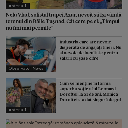
Antena 1
Nelu Vlad, solistul trupei Azur, nevoit să își vândă
terenul din Băile Tușnad. Cât cere pe el: „Timpul
nu îmi mai permite”
Industria care are nevoie
disperată de angajaţi tineri. Nu
ai nevoie de facultate pentru
salarii cu şase cifre
Observator News
Cum se menține în formă
superba soție a lui Leonard
Doroftei, la 51 de ani. Monica
Doroftei s-a dat singură de gol
Antena 1