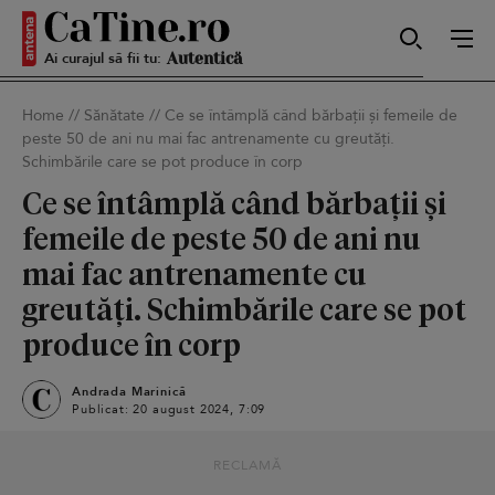
Ai curajul să fii tu:
Sexy
Home
//
Sănătate
//
Ce se întâmplă când bărbații și femeile de
peste 50 de ani nu mai fac antrenamente cu greutăți.
Autentică
Schimbările care se pot produce în corp
Ce se întâmplă când bărbații și
femeile de peste 50 de ani nu
Smart
mai fac antrenamente cu
greutăți. Schimbările care se pot
produce în corp
Sensibilă
Andrada Marinică
Publicat: 20 august 2024, 7:09
Puternică
RECLAMĂ