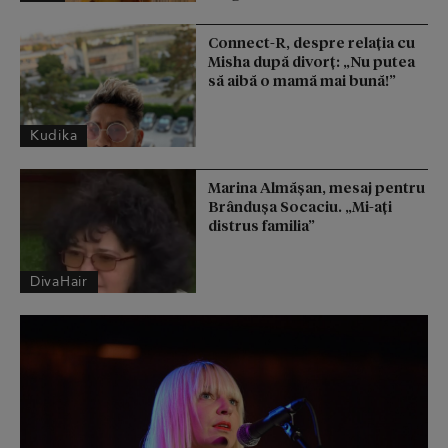
Connect-R, despre relația cu
Misha după divorț: „Nu putea
să aibă o mamă mai bună!”
Kudika
Marina Almășan, mesaj pentru
Brândușa Socaciu. „Mi-ați
distrus familia”
DivaHair