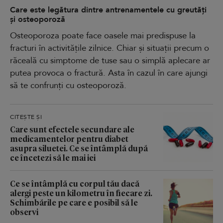
Care este legătura dintre antrenamentele cu greutăți
și osteoporoză
Osteoporoza poate face oasele mai predispuse la
fracturi în activitățile zilnice. Chiar și situații precum o
răceală cu simptome de tuse sau o simplă aplecare ar
putea provoca o fractură. Asta în cazul în care ajungi
să te confrunți cu osteoporoză.
CITEȘTE ȘI
Care sunt efectele secundare ale
medicamentelor pentru diabet
asupra siluetei. Ce se întâmplă după
ce încetezi să le mai iei
Ce se întâmplă cu corpul tău dacă
alergi peste un kilometru în fiecare zi.
Schimbările pe care e posibil să le
observi