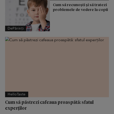
Cum să recunoști și să tratezi
problemele de vedere la copii
DePărinți
HelloTaste
Cum să păstrezi cafeaua proaspătă: sfatul
experților