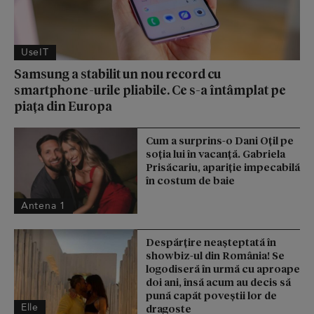
UseIT
Samsung a stabilit un nou record cu
smartphone-urile pliabile. Ce s-a întâmplat pe
piața din Europa
Cum a surprins-o Dani Oțil pe
soția lui în vacanță. Gabriela
Prisăcariu, apariție impecabilă
în costum de baie
Antena 1
Despărțire neașteptată în
showbiz-ul din România! Se
logodiseră în urmă cu aproape
doi ani, însă acum au decis să
pună capăt poveștii lor de
Elle
dragoste