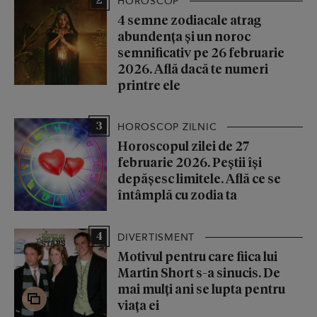
2
HOROSCOP
4 semne zodiacale atrag
abundența și un noroc
semnificativ pe 26 februarie
2026. Află dacă te numeri
printre ele
3
HOROSCOP ZILNIC
Horoscopul zilei de 27
februarie 2026. Peștii își
depășesc limitele. Află ce se
întâmplă cu zodia ta
4
DIVERTISMENT
Motivul pentru care fiica lui
Martin Short s-a sinucis. De
mai mulți ani se lupta pentru
viața ei