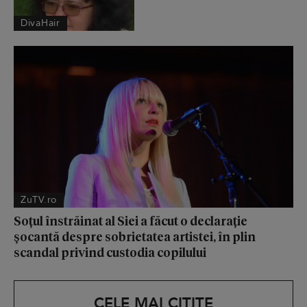
DivaHair
ZuTV.ro
Soțul înstrăinat al Siei a făcut o declarație
șocantă despre sobrietatea artistei, în plin
scandal privind custodia copilului
CELE MAI CITITE