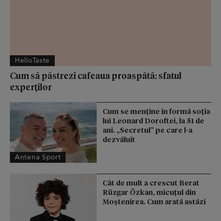
HelloTaste
Cum să păstrezi cafeaua proaspătă: sfatul
experților
Cum se menţine în formă soţia
lui Leonard Doroftei, la 51 de
ani. „Secretul” pe care l-a
dezvăluit
Antena Sport
Cât de mult a crescut Berat
Rüzgar Özkan, micuțul din
Moștenirea. Cum arată astăzi