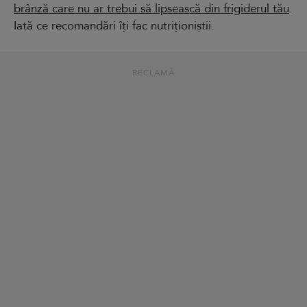
brânză care nu ar trebui să lipsească din frigiderul tău
.
Iată ce recomandări îți fac nutriționiștii.
RECLAMĂ