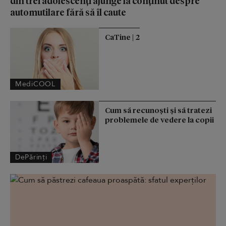
din trei adolescenți ajunge la conținut despre
automutilare fără să îl caute
CaTine | 2
MediCOOL
Cum să recunoști și să tratezi
problemele de vedere la copii
DePărinți