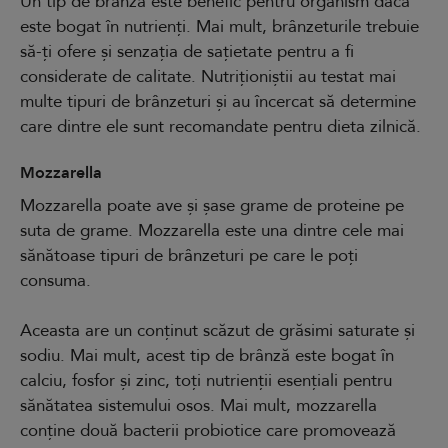
Un tip de brânză este benefic pentru organism dacă
este bogat în nutrienți. Mai mult, brânzeturile trebuie
să-ți ofere și senzația de sațietate pentru a fi
considerate de calitate. Nutriționiștii au testat mai
multe tipuri de brânzeturi și au încercat să determine
care dintre ele sunt recomandate pentru dieta zilnică.
Mozzarella
Mozzarella poate ave și șase grame de proteine pe
suta de grame. Mozzarella este una dintre cele mai
sănătoase tipuri de brânzeturi pe care le poți
consuma.
Aceasta are un conținut scăzut de grăsimi saturate și
sodiu. Mai mult, acest tip de brânză este bogat în
calciu, fosfor și zinc, toți nutrienții esențiali pentru
sănătatea sistemului osos. Mai mult, mozzarella
conține două bacterii probiotice care promovează