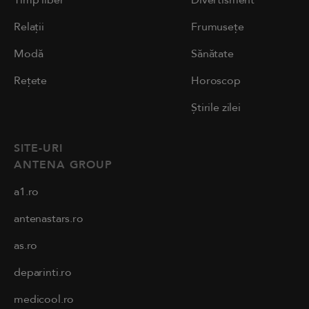
Relații
Frumusețe
Modă
Sănătate
Rețete
Horoscop
Știrile zilei
SITE-URI
ANTENA GROUP
a1.ro
antenastars.ro
as.ro
deparinti.ro
medicool.ro