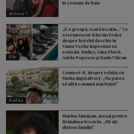
în costum de baie
Antena 1
„E o groapă, toată locația…” Ce
a recunoscut Răzvan Fodor
despre hotelul deschis în
Vama Veche împreună cu
soția lui, Smiley, Gina Pistol,
Elle
Adela Popescu și Radu Vâlcan
Connect-R, despre relația cu
Misha după divorț: „Nu putea
să aibă o mamă mai bună!”
Kudika
Marina Almășan, mesaj pentru
Brândușa Socaciu. „Mi-ați
distrus familia”