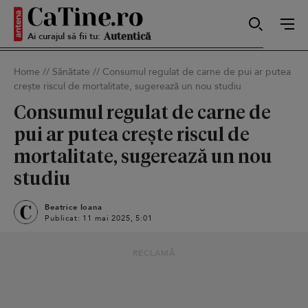
Ai curajul să fii tu:
Sexy
Home
//
Sănătate
//
Consumul regulat de carne de pui ar putea
crește riscul de mortalitate, sugerează un nou studiu
Autentică
Consumul regulat de carne de
pui ar putea crește riscul de
mortalitate, sugerează un nou
Smart
studiu
Beatrice Ioana
Publicat: 11 mai 2025, 5:01
Sensibilă
RECLAMĂ
Puternică