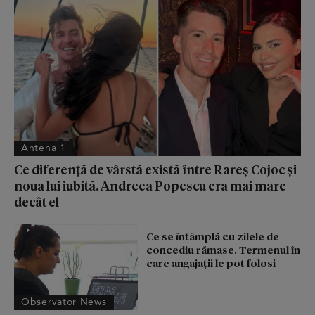
Antena 1
Ce diferență de vârstă există între Rareș Cojoc și
noua lui iubită. Andreea Popescu era mai mare
decât el
Ce se întâmplă cu zilele de
concediu rămase. Termenul în
care angajații le pot folosi
Observator News