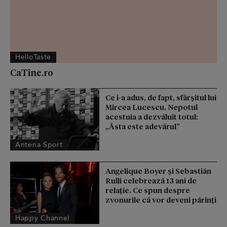
HelloTaste
CaTine.ro
Ce i-a adus, de fapt, sfârșitul lui
Mircea Lucescu. Nepotul
acestuia a dezvăluit totul:
„Ăsta este adevărul”
Antena Sport
Angelique Boyer și Sebastián
Rulli celebrează 13 ani de
relație. Ce spun despre
zvonurile că vor deveni părinți
Happy Channel