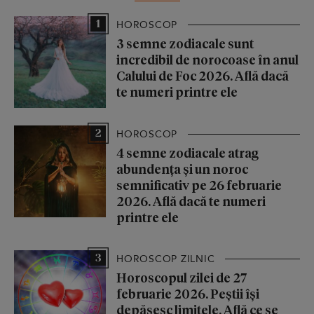
1
HOROSCOP
3 semne zodiacale sunt
incredibil de norocoase în anul
Calului de Foc 2026. Află dacă
te numeri printre ele
2
HOROSCOP
4 semne zodiacale atrag
abundența și un noroc
semnificativ pe 26 februarie
2026. Află dacă te numeri
printre ele
3
HOROSCOP ZILNIC
Horoscopul zilei de 27
februarie 2026. Peștii își
depășesc limitele. Află ce se