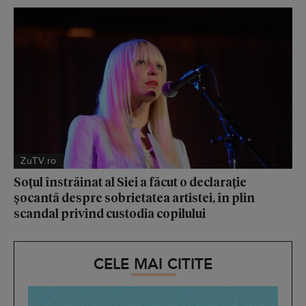
ZuTV.ro
Soțul înstrăinat al Siei a făcut o declarație
șocantă despre sobrietatea artistei, în plin
scandal privind custodia copilului
CELE MAI CITITE