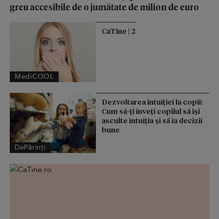
greu accesibile de o jumătate de milion de euro
CaTine | 2
MediCOOL
Dezvoltarea intuiției la copii:
Cum să-ți înveți copilul să își
asculte intuiția și să ia decizii
bune
DePărinți