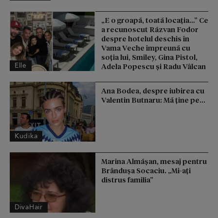
„E o groapă, toată locația…” Ce
a recunoscut Răzvan Fodor
despre hotelul deschis în
Vama Veche împreună cu
soția lui, Smiley, Gina Pistol,
Elle
Adela Popescu și Radu Vâlcan
Ana Bodea, despre iubirea cu
Valentin Butnaru: Mă ține pe...
Kudika
Marina Almășan, mesaj pentru
Brândușa Socaciu. „Mi-ați
distrus familia”
DivaHair