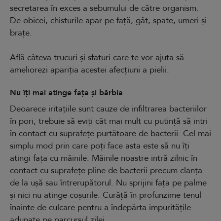
secretarea în exces a sebumului de către organism.
De obicei, chisturile apar pe față, gât, spate, umeri și
brațe.
Află câteva trucuri și sfaturi care te vor ajuta să
ameliorezi apariția acestei afecțiuni a pielii.
Nu îți mai atinge fața și bărbia
Deoarece iritațiile sunt cauze de infiltrarea bacteriilor
în pori, trebuie să eviți cât mai mult cu putință să intri
în contact cu suprafețe purtătoare de bacterii. Cel mai
simplu mod prin care poți face asta este să nu îți
atingi fața cu mâinile. Mâinile noastre intră zilnic în
contact cu suprafețe pline de bacterii precum clanța
de la ușă sau întrerupătorul. Nu sprijini fața pe palme
și nici nu atinge coșurile. Curăță în profunzime tenul
înainte de culcare pentru a îndepărta impuritățile
adunate pe parcursul zilei.