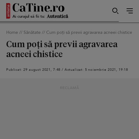
Ai curajul să fii tu:
Sexy
Home
//
Sănătate
//
Cum poți să previi agravarea acneei chistice
Cum poți să previi agravarea
Autentică
acneei chistice
Publicat: 29 august 2021, 7:48 / Actualizat: 5 noiembrie 2021, 19:18
Smart
RECLAMĂ
Sensibilă
Puternică