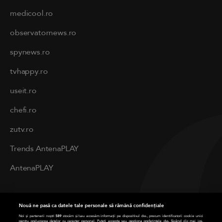
medicool.ro
observatornews.ro
spynews.ro
tvhappy.ro
useit.ro
chefi.ro
zutv.ro
Trends AntenaPLAY
AntenaPLAY
PRIVACY
Nouă ne pasă ca datele tale personale să rămână confidențiale
Cod deontologic
Noi și partenerii noștri
589
stocăm și/sau accesăm informații pe dispozitivul dvs., precum identificatorii cookie unici
pentru prelucrarea datelor cu caracter personal. Puteți accepta sau gestiona preferințele dvs. făcând clic mai jos,