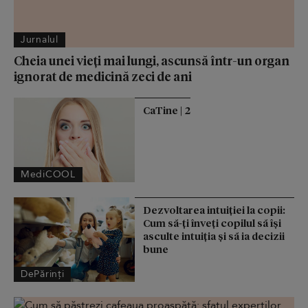
Jurnalul
Cheia unei vieți mai lungi, ascunsă într-un organ
ignorat de medicină zeci de ani
CaTine | 2
MediCOOL
Dezvoltarea intuiției la copii:
Cum să-ți înveți copilul să își
asculte intuiția și să ia decizii
bune
DePărinți