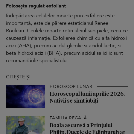
Folosește regulat exfoliant
Îndepărtarea celulelor moarte prin exfoliere este
importantă, este de părere esteticianul Renee
Rouleau. Ceulele moarte rețin uleiul sub piele, ceea ce
cauzează inflamație. Exfolierea chimică cu alfa hidroxi
acizi (AHA), precum acidul glicolic și acidul lactic, și
beta hidroxi acizii (BHA), precum acidul salicilic sunt
recomandările specialistului.
CITEȘTE ȘI
HOROSCOP LUNAR
Horoscopul lunii aprilie 2026.
Nativii se simt iubiți
FAMILIA REGALĂ
Boala ascunsă a Prințului
Philip. Ducele de Edinburgh ar