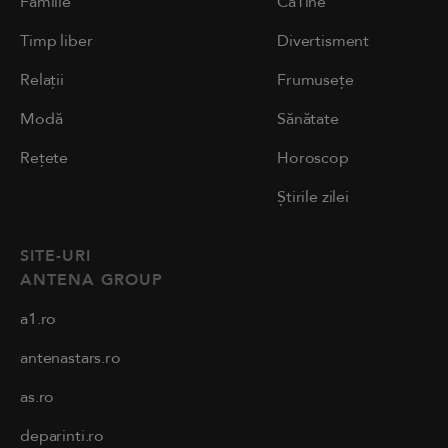
Familie
CaTine
Timp liber
Divertisment
Relații
Frumusețe
Modă
Sănătate
Rețete
Horoscop
Știrile zilei
SITE-URI
ANTENA GROUP
a1.ro
antenastars.ro
as.ro
deparinti.ro