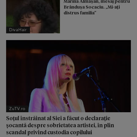
Marina Almășan, mesaj pentru
Brândușa Socaciu. „Mi-ați
distrus familia”
DivaHair
ZuTV.ro
Soțul înstrăinat al Siei a făcut o declarație
șocantă despre sobrietatea artistei, în plin
scandal privind custodia copilului