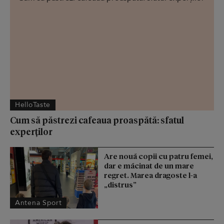
HelloTaste
Cum să păstrezi cafeaua proaspătă: sfatul
experților
Are nouă copii cu patru femei,
dar e măcinat de un mare
regret. Marea dragoste l-a
„distrus”
Antena Sport