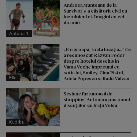
Andreea Munteanu de la
Survivor s-a căsătorit civil cu
logodnicul ei. Imagini cu cei
doi miri
Antena 1
„E o groapă, toată locația…” Ce
a recunoscut Răzvan Fodor
despre hotelul deschis în
Vama Veche împreună cu
soția lui, Smiley, Gina Pistol,
Elle
Adela Popescu și Radu Vâlcan
Sesiune furtunoasă de
shopping! Antonia a pus punct
discuțiilor cu frații Velea
Kudika