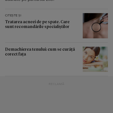
CITEȘTE ȘI
Tratarea acneei de pe spate. Care
sunt recomandările specialiștilor
Demachierea tenului: cum se curăță
corect fața
RECLAMĂ