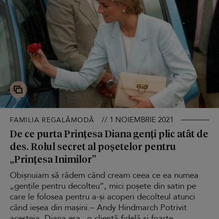
// 1 NOIEMBRIE 2021
FAMILIA REGALĂMODĂ
De ce purta Prințesa Diana genți plic atât de
des. Rolul secret al poșetelor pentru
„Prințesa Inimilor”
Obișnuiam să râdem când cream ceea ce ea numea
„gențile pentru decolteu”, mici poșete din satin pe
care le folosea pentru a-și acoperi decolteul atunci
când ieșea din mașini.– Andy Hindmarch Potrivit
acesteia, Diana era „o clientă fidelă și foarte