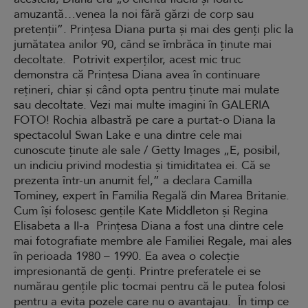
amuzantă…venea la noi fără gărzi de corp sau
pretenții”. Prințesa Diana purta și mai des genți plic la
jumătatea anilor 90, când se îmbrăca în ținute mai
decoltate. Potrivit experților, acest mic truc
demonstra că Prințesa Diana avea în continuare
rețineri, chiar și când opta pentru ținute mai mulate
sau decoltate. Vezi mai multe imagini în GALERIA
FOTO! Rochia albastră pe care a purtat-o Diana la
spectacolul Swan Lake e una dintre cele mai
cunoscute ținute ale sale / Getty Images „E, posibil,
un indiciu privind modestia și timiditatea ei. Că se
prezenta într-un anumit fel,” a declara Camilla
Tominey, expert în Familia Regală din Marea Britanie.
Cum își folosesc gențile Kate Middleton și Regina
Elisabeta a II-a Prințesa Diana a fost una dintre cele
mai fotografiate membre ale Familiei Regale, mai ales
în perioada 1980 – 1990. Ea avea o colecție
impresionantă de genți. Printre preferatele ei se
numărau gențile plic tocmai pentru că le putea folosi
pentru a evita pozele care nu o avantajau. În timp ce