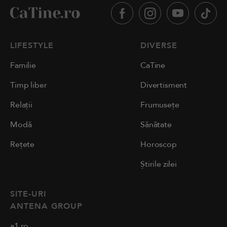
LIFESTYLE
DIVERSE
Familie
CaTine
Timp liber
Divertisment
Relații
Frumusețe
Modă
Sănătate
Rețete
Horoscop
Știrile zilei
SITE-URI
ANTENA GROUP
a1.ro