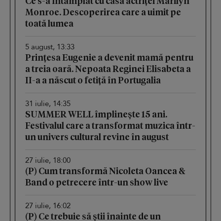
Ce s-a întâmplat cu casa actriței Marilyn
Monroe. Descoperirea care a uimit pe
toată lumea
5 august, 13:33
Prințesa Eugenie a devenit mamă pentru
a treia oară. Nepoata Reginei Elisabeta a
II-a a născut o fetiță în Portugalia
31 iulie, 14:35
SUMMER WELL împlinește 15 ani.
Festivalul care a transformat muzica într-
un univers cultural revine în august
27 iulie, 18:00
(P) Cum transformă Nicoleta Oancea &
Band o petrecere într-un show live
27 iulie, 16:02
(P) Ce trebuie să știi înainte de un