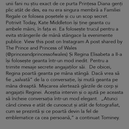
unii fani nu știu exact de ce purta Prințesa Diana genți
plic atât de des, ea nu era singura membră a Familiei
Regale ce folosea poșetele și cu un scop secret.
Potrivit Today, Kate Middleton își ține geanta cu
ambele mâini, în fața ei. Ea folosește trucul pentru a
evita strângerile de mână stângace la evenimente
publice. View this post on Instagram A post shared by
The Prince and Princess of Wales
(@princeandprincessofwales) Și Regina Elisabeta a II-a
își folosește geanta într-un mod inedit. Pentru a
trimite mesaje secrete angajaților săi. De obicei,
Regina poartă geanta pe mâna stângă. Dacă vrea să
fie „salvată” de la o conversație, își mută geanta pe
mâna dreaptă. Mișcarea alertează gărzile de corp și
angajații Reginei. Aceștia intervin și o ajută pe aceasta
să încheie conversația într-un mod elegant. „Atunci
când cineva e atât de cunoscut și atât de fotografiat,
cum se prezintă și ce poartă devin la fel de
emblematice ca cea persoană,” a continuat Tominey.