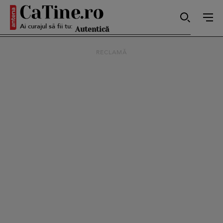
Ai curajul să fii tu:
Autentică
RECLAMĂ
Smart
Sensibilă
Puternică