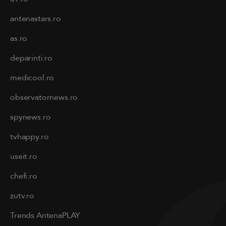
antenastars.ro
as.ro
deparinti.ro
medicool.ro
observatornews.ro
spynews.ro
tvhappy.ro
useit.ro
chefi.ro
zutv.ro
Trends AntenaPLAY