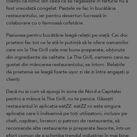
clienții că nimic din ceea ce se regăsește în farfurie nu a
fost vreodată congelat. Pastele se fac în bucătăria
restaurantului, iar pentru deserturi lucrează în
colaborare cu o faimoasă cofetărie.
Pasiunea pentru bucătărie leagă relații pe viață. Cei doi
prieteni fac tot ce le stă în putință să le ofere oamenilor
care vin la The Grill cele mai bune preparate, obținute
din ingrediente de calitate. La The Grill, oamenii care au
gustat din mâncarea restaurantului, se întorc. Relațiile
de prietenie se leagă foarte ușor zi de zi între angajați și
clienți.
Dacă nu ai cum să ajungi în zona de Nord a Capitalei
pentru a mânca la The Grill, nu te panica. Găsești
restaurantul în
aplicația eatZZ
.
eatZZ.ro
este singura
aplicație care îi îndeamnă pe toți utilizatorii, inclusiv pe
chefi, ospătari, livratori și patroni de restaurante, să
recomande alte restaurante și preparate favorite, într-un
efort comun de a schimba trendul industriei în mai bine.