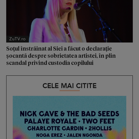
ZuTV.ro
Soțul înstrăinat al Siei a făcut o declarație
șocantă despre sobrietatea artistei, în plin
scandal privind custodia copilului
CELE MAI CITITE