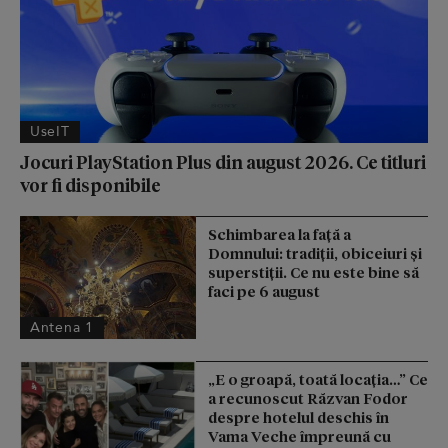
UseIT
Jocuri PlayStation Plus din august 2026. Ce titluri
vor fi disponibile
Schimbarea la față a
Domnului: tradiții, obiceiuri și
superstiții. Ce nu este bine să
faci pe 6 august
Antena 1
„E o groapă, toată locația…” Ce
a recunoscut Răzvan Fodor
despre hotelul deschis în
Vama Veche împreună cu