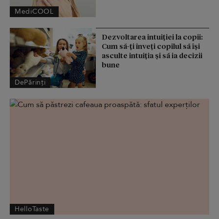
MediCOOL
Dezvoltarea intuiției la copii:
Cum să-ți înveți copilul să își
asculte intuiția și să ia decizii
bune
DePărinți
HelloTaste