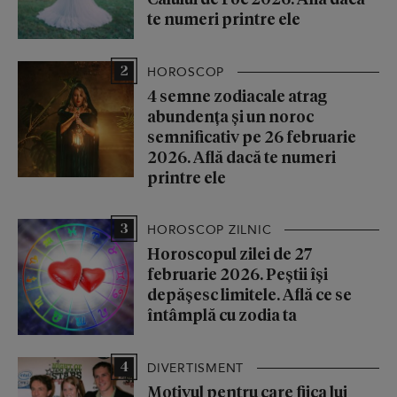
te numeri printre ele
2
HOROSCOP
4 semne zodiacale atrag
abundența și un noroc
semnificativ pe 26 februarie
2026. Află dacă te numeri
printre ele
3
HOROSCOP ZILNIC
Horoscopul zilei de 27
februarie 2026. Peștii își
depășesc limitele. Află ce se
întâmplă cu zodia ta
4
DIVERTISMENT
Motivul pentru care fiica lui