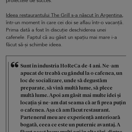
proiectele de succes.
Ideea restaurantului The Grill s-a născut în Argentina
,
într-un moment în care cei doi se aflau într-o vacanță.
Prima dată a fost în discuție deschiderea unei
cafenele. Faptul că au găsit un spațiu mai mare i-a
făcut să-și schimbe ideea.
Sunt în industria HoReCa de 4 ani. Ne-am
apucat de treabă cu gândul la o cafenea, un
loc de socializare, unde să degustăm
preparate, să vină multă lume, să plece
multă lume. Apoi am găsit mai multe idei și
locația și ne-am dat seama că ar fi prea puțin
o cafenea. Așa că am făcut restaurant.
Partenerul meu are experiență anterioară
bogată, ceea ce este un puternic avantaj. A
făcut acest lucru mulți ani în alte țări, dintre