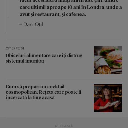
care ultimii aproape 10 ani în Londra, unde a
avut și restaurant, și cafenea.
– Dani Oțil
CITEȘTE ȘI
Obiceiuri alimentare care îți distrug
sistemul imunitar
Cum să prepari un cocktail
cosmopolitan. Rețeta care poate fi
încercată la tine acasă
RECLAMĂ