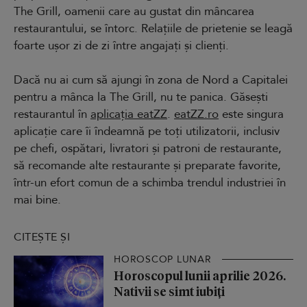
The Grill, oamenii care au gustat din mâncarea
restaurantului, se întorc. Relațiile de prietenie se leagă
foarte ușor zi de zi între angajați și clienți.
Dacă nu ai cum să ajungi în zona de Nord a Capitalei
pentru a mânca la The Grill, nu te panica. Găsești
restaurantul în
aplicația eatZZ
.
eatZZ.ro
este singura
aplicație care îi îndeamnă pe toți utilizatorii, inclusiv
pe chefi, ospătari, livratori și patroni de restaurante,
să recomande alte restaurante și preparate favorite,
într-un efort comun de a schimba trendul industriei în
mai bine.
CITEȘTE ȘI
HOROSCOP LUNAR
Horoscopul lunii aprilie 2026.
Nativii se simt iubiți