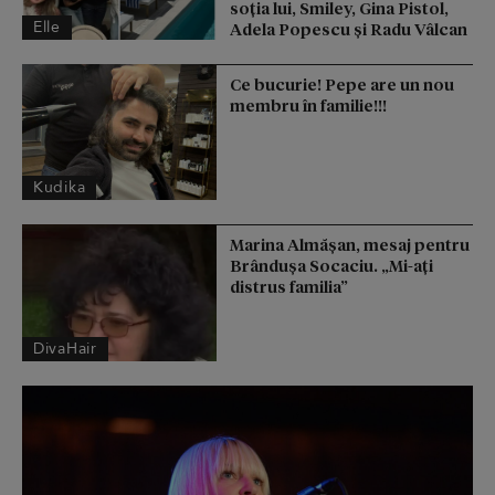
soția lui, Smiley, Gina Pistol,
Elle
Adela Popescu și Radu Vâlcan
Ce bucurie! Pepe are un nou
membru în familie!!!
Kudika
Marina Almășan, mesaj pentru
Brândușa Socaciu. „Mi-ați
distrus familia”
DivaHair