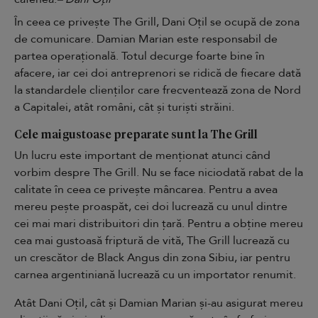
În ceea ce privește The Grill, Dani Oțil se ocupă de zona
de comunicare. Damian Marian este responsabil de
partea operațională. Totul decurge foarte bine în
afacere, iar cei doi antreprenori se ridică de fiecare dată
la standardele clienților care frecventează zona de Nord
a Capitalei, atât români, cât și turiști străini.
Cele mai gustoase preparate sunt la The Grill
Un lucru este important de menționat atunci când
vorbim despre The Grill. Nu se face niciodată rabat de la
calitate în ceea ce privește mâncarea. Pentru a avea
mereu pește proaspăt, cei doi lucrează cu unul dintre
cei mai mari distribuitori din țară. Pentru a obține mereu
cea mai gustoasă friptură de vită, The Grill lucrează cu
un crescător de Black Angus din zona Sibiu, iar pentru
carnea argentiniană lucrează cu un importator renumit.
Atât Dani Oțil, cât și Damian Marian și-au asigurat mereu