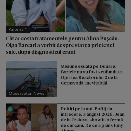
Antena 1
Cât ar costa tratamentele pentru Alina Pușcău.
Olga Barcari a vorbit despre starea prietenei
sale, după diagnosticul crunt
Misiune eșuată pe Dunăre:
Barjele nu au fost scufundate.
Oprirea Reactorului 2 de la
Cernavodă, inevitabilă
Observator News
Poftiți pe la noi: Poftiți la
întrecere, 5 august 2026. Jean
de la Craiova, show la o fermă
de curcani. De ce a plâns Emy
Alupei