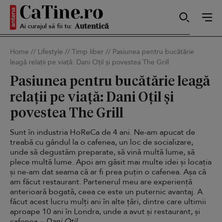
Ai curajul să fii tu:
Sexy
Home
//
Lifestyle
//
Timp liber
//
Pasiunea pentru bucătărie
leagă relații pe viață: Dani Oțil și povestea The Grill
Autentică
Pasiunea pentru bucătărie leagă
relații pe viață: Dani Oțil și
povestea The Grill
Smart
Sunt în industria HoReCa de 4 ani. Ne-am apucat de
treabă cu gândul la o cafenea, un loc de socializare,
unde să degustăm preparate, să vină multă lume, să
plece multă lume. Apoi am găsit mai multe idei și locația
Sensibilă
și ne-am dat seama că ar fi prea puțin o cafenea. Așa că
am făcut restaurant. Partenerul meu are experiență
anterioară bogată, ceea ce este un puternic avantaj. A
făcut acest lucru mulți ani în alte țări, dintre care ultimii
Puternică
aproape 10 ani în Londra, unde a avut și restaurant, și
cafenea.
– Dani Oțil