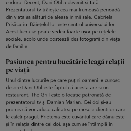
enduro. Recent, Dani Oțil a devenit și tată.
Prezentatorul tv trăiește cea mai frumoasă perioadă
din viața sa alături de aleasa inimii sale, Gabriela
Prisăcariu. Băiețelul lor este centrul universului lor.
Acest lucru se poate vedea foarte ușor pe rețelele
sociale, acolo unde postează des fotografii din viața
de familie.
Pasiunea pentru bucătărie leagă relații
pe viață
Unul dintre lucrurile pe care puțini oameni le cunosc
despre Dani Oțil este faptul că acesta are și un
restaurant.
The Grill
este o locație patronată de
prezentatorul tv și Damian Marian. Cei doi și-au
promis că vor aduce calitatea pe mesele clienților care
le calcă pragul. Prietenia este cuvântul care dăinuiește
și în relația dintre cei doi, așa cum se întâmplă în