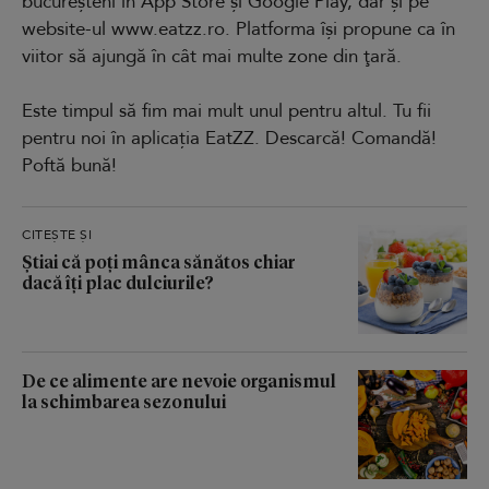
bucureșteni în App Store și Google Play, dar și pe
website-ul www.eatzz.ro. Platforma îşi propune ca în
viitor să ajungă în cât mai multe zone din ţară.
Este timpul să fim mai mult unul pentru altul. Tu fii
pentru noi în aplicația EatZZ. Descarcă! Comandă!
Poftă bună!
CITEȘTE ȘI
Știai că poți mânca sănătos chiar
dacă îți plac dulciurile?
De ce alimente are nevoie organismul
la schimbarea sezonului