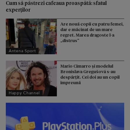
Cum să păstrezi cafeaua proaspătă: sfatul
experților
Are nouă copii cu patru femei,
dar e măcinat de un mare
regret. Marea dragoste l-a
„distrus”
Antena Sport
Mario Cimarro și modelul
Bronislava Gregušová s-au
despărțit. Cei doi au un copil
împreună
Happy Channel