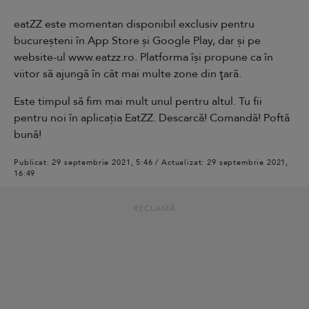
eatZZ este momentan disponibil exclusiv pentru
bucureșteni în App Store și Google Play, dar și pe
website-ul www.eatzz.ro. Platforma îşi propune ca în
viitor să ajungă în cât mai multe zone din ţară.
Este timpul să fim mai mult unul pentru altul. Tu fii
pentru noi în aplicația EatZZ. Descarcă! Comandă! Poftă
bună!
Publicat: 29 septembrie 2021, 5:46 / Actualizat: 29 septembrie 2021,
16:49
RECLAMĂ