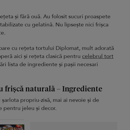
rețeta și fără ouă. Au folosit sucuri proaspete
tabilizate cu gelatină. Nu lipsește nici frișca
te.
oare cu rețeta tortului Diplomat, mult adorată
operă aici și rețeta clasică pentru
celebrul tort
mări lista de ingrediente și pașii necesari
u frișcă naturală – Ingrediente
șarlota propriu-zisă, mai ai nevoie și de
e pentru jeleu și decor.