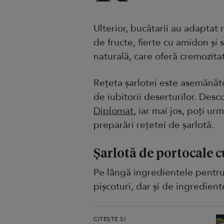
Ulterior, bucătarii au adaptat 
de fructe, fierte cu amidon și s
naturală, care oferă cremozita
Rețeta șarlotei este asemănăt
de iubitorii deserturilor. Desc
Diplomat
, iar mai jos, poți ur
preparări rețetei de șarlotă.
Șarlotă de portocale c
Pe lângă ingredientele pentru 
pișcoturi, dar și de ingredient
CITEȘTE ȘI