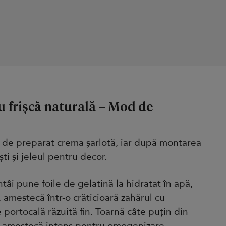
u frișcă naturală – Mod de
i de preparat crema șarlotă, iar după montarea
ti și jeleul pentru decor.
tâi pune foile de gelatină la hidratat în apă,
, amestecă într-o crăticioară zahărul cu
 portocală răzuită fin. Toarnă câte puțin din