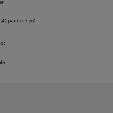
ar
ală pentru frișcă
le:
ale