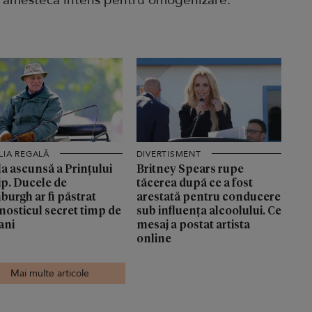
i amestecă intens pentru omogenizare.
LIA REGALĂ
DIVERTISMENT
a ascunsă a Prințului
Britney Spears rupe
ip. Ducele de
tăcerea după ce a fost
burgh ar fi păstrat
arestată pentru conducere
nosticul secret timp de
sub influența alcoolului. Ce
ani
mesaj a postat artista
online
Mai multe articole