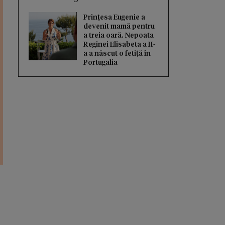
Prințesa Eugenie a
devenit mamă pentru
a treia oară. Nepoata
Reginei Elisabeta a II-
a a născut o fetiță în
Portugalia