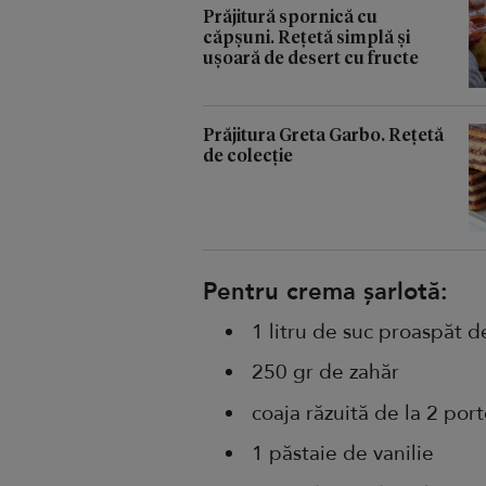
Prăjitură spornică cu
căpșuni. Rețetă simplă și
ușoară de desert cu fructe
Prăjitura Greta Garbo. Rețetă
de colecție
Pentru crema șarlotă:
1 litru de suc proaspăt d
250 gr de zahăr
coaja răzuită de la 2 por
1 păstaie de vanilie