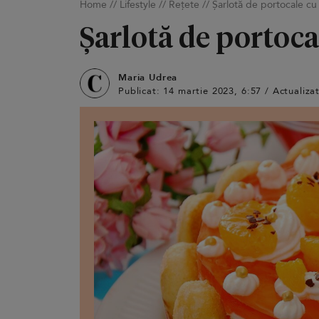
Home
//
Lifestyle
//
Rețete
//
Șarlotă de portocale cu f
Șarlotă de portocal
Maria Udrea
Publicat: 14 martie 2023, 6:57 / Actualiz