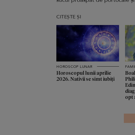
sucul proaspăt de portocale ș
CITEȘTE ȘI
HOROSCOP LUNAR
FAMI
Horoscopul lunii aprilie
Boal
2026. Nativii se simt iubiți
Phil
Edin
diag
opt 