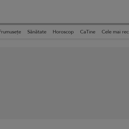
Frumusețe
Sănătate
Horoscop
CaTine
Cele mai re