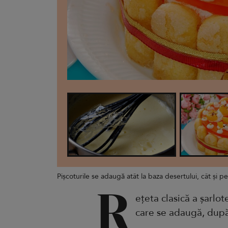
Pișcoturile se adaugă atât la baza desertului, cât și p
R
ețeta clasică a șarlot
care se adaugă, după 