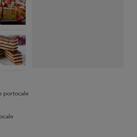
e portocale
tocale