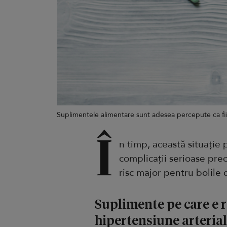
Suplimentele alimentare sunt adesea percepute ca fiin
Î
n timp, această situație
complicații serioase pre
risc major pentru bolile 
Suplimente pe care e r
hipertensiune arteria