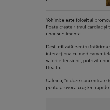
Yohimbe este folosit și promo
Poate crește ritmul cardiac și 
unor suplimente.
Deși utilizată pentru întărire
interacționa cu medicamentele
valorile tensiunii, potrivit uno
Health.
Cafeina, în doze concentrate (
poate provoca creșteri rapide ș