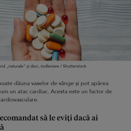
d „naturale” și deci, inofensive / Shutterstock
 poate dăuna vaselor de sânge și pot apărea
cum un atac cardiac. Acesta este un factor de
cardiovasculare.
ecomandat să le eviți dacă ai
lă