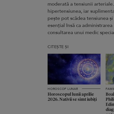
moderată a tensiunii arteriale
hipertensiunea, iar suplimentar
pește pot scădea tensiunea și 
esențial însă ca administrarea
consultarea unui medic special
CITEȘTE ȘI
HOROSCOP LUNAR
FAMI
Horoscopul lunii aprilie
Boal
2026. Nativii se simt iubiți
Phil
Edin
diag