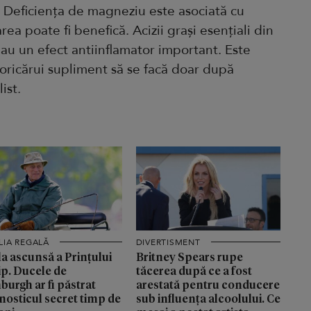
. Deficiența de magneziu este asociată cu
ea poate fi benefică. Acizii grași esențiali din
au un efect antiinflamator important. Este
 oricărui supliment să se facă doar după
ist.
LIA REGALĂ
DIVERTISMENT
a ascunsă a Prințului
Britney Spears rupe
ip. Ducele de
tăcerea după ce a fost
burgh ar fi păstrat
arestată pentru conducere
nosticul secret timp de
sub influența alcoolului. Ce