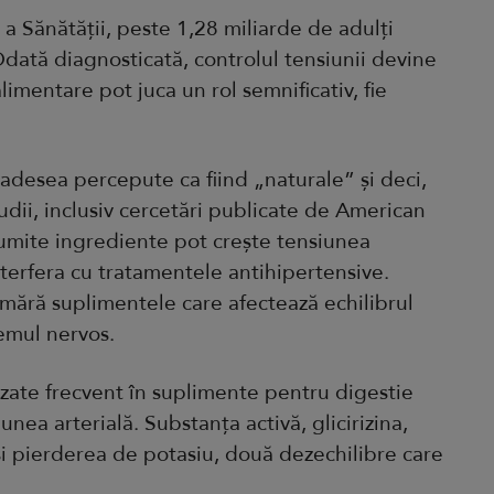
 a Sănătății, peste 1,28 miliarde de adulți
dată diagnosticată, controlul tensiunii devine
alimentare pot juca un rol semnificativ, fie
adesea percepute ca fiind „naturale” și deci,
udii, inclusiv cercetări publicate de American
numite ingrediente pot crește tensiunea
terfera cu tratamentele antihipertensive.
umără suplimentele care afectează echilibrul
temul nervos.
izate frecvent în suplimente pentru digestie
unea arterială. Substanța activă, glicirizina,
și pierderea de potasiu, două dezechilibre care