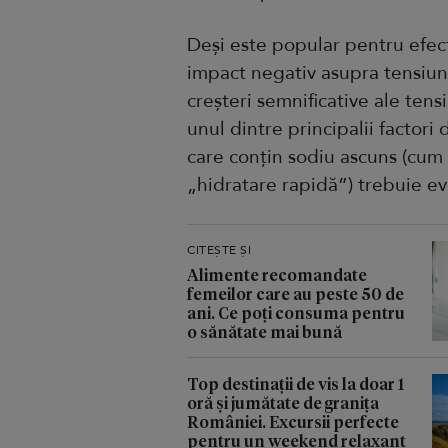
Deși este popular pentru efec
impact negativ asupra tensiuni
creșteri semnificative ale tens
unul dintre principalii factor
care conțin sodiu ascuns (cum 
„hidratare rapidă”) trebuie evi
CITEȘTE ȘI
Alimente recomandate
femeilor care au peste 50 de
ani. Ce poți consuma pentru
o sănătate mai bună
Top destinații de vis la doar 1
oră și jumătate de granița
României. Excursii perfecte
pentru un weekend relaxant