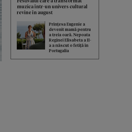
Festivalul care a transformat
muzica într-un univers cultural
revine în august
Prințesa Eugenie a
devenit mamă pentru
a treia oară. Nepoata
Reginei Elisabeta a II-
a a născut o fetiță în
Portugalia