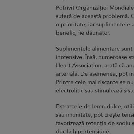
Potrivit Organizației Mondiale
suferă de această problemă. O
o prioritate, iar suplimentele 
benefic, fie dăunător.
Suplimentele alimentare sunt 
inofensive. Însă, numeroase st
Heart Association, arată că a
arterială. De asemenea, pot in
Printre cele mai riscante se n
electrolitic sau stimulează sis
Extractele de lemn-dulce, util
sau imunitate, pot crește tensi
favorizează retenția de sodiu 
duc la hipertensiune.