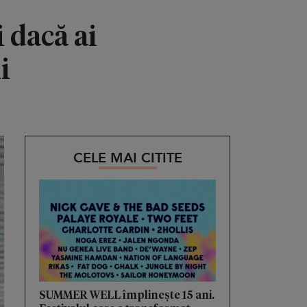
 dacă ai
i
CELE MAI CITITE
SUMMER WELL împlinește 15 ani.