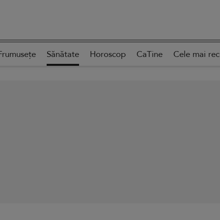
Frumusețe
Sănătate
Horoscop
CaTine
Cele mai re