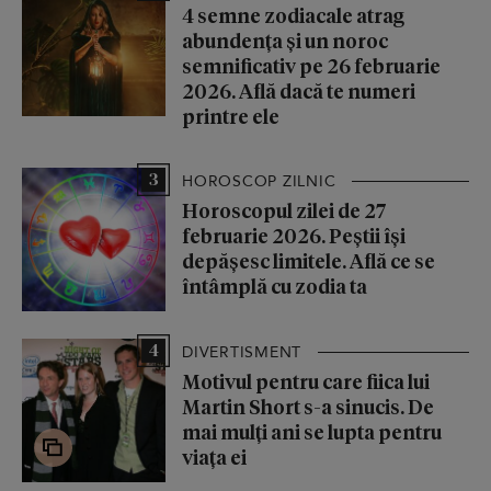
4 semne zodiacale atrag
abundența și un noroc
semnificativ pe 26 februarie
2026. Află dacă te numeri
printre ele
3
HOROSCOP ZILNIC
Horoscopul zilei de 27
februarie 2026. Peștii își
depășesc limitele. Află ce se
întâmplă cu zodia ta
4
DIVERTISMENT
Motivul pentru care fiica lui
Martin Short s-a sinucis. De
mai mulți ani se lupta pentru
viața ei