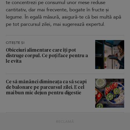
te concentrezi pe consumul unor mese reduse
cantitativ, dar mai frecvente, bogate în fructe și
legume. În egală măsură, asigură-te că bei multă apă
pe tot parcursul zilei, mai sugerează expertul.
CITEȘTE ȘI
Obiceiuri alimentare care îți pot
distruge corpul. Ce poți face pentru a
le evita
Ce să mănânci dimineața ca să scapi
de balonare pe parcursul zilei. E cel
mai bun mic dejun pentru digestie
RECLAMĂ