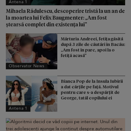
Antena 1
Mihaela Rădulescu, descoperire tristă la un an de
la moartea lui Felix Baugmenter: „Am fost
ștearsă complet din existența lui”
Mărturia Andreei, fetiţa găsită
după 3 zile de căutări în Bacău:
„Am fost în parc, apoi la o
fetiţă acasă”
Observator News
Bianca Pop de la Insula Iubirii
a dat cărțile pe față. Motivul
pentru care s-a despărțit de
George, tatăl copilului ei
Antena 1