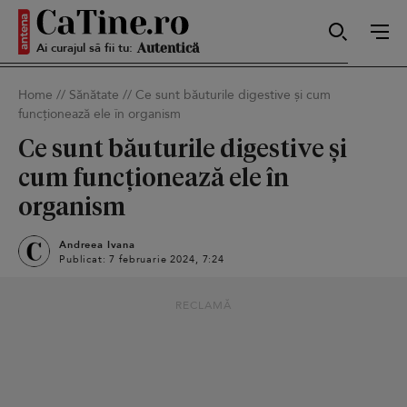
Ai curajul să fii tu:
Sexy
Home
//
Sănătate
//
Ce sunt băuturile digestive și cum
funcționează ele în organism
Autentică
Ce sunt băuturile digestive și
cum funcționează ele în
organism
Smart
Andreea Ivana
Publicat: 7 februarie 2024, 7:24
Sensibilă
RECLAMĂ
Puternică