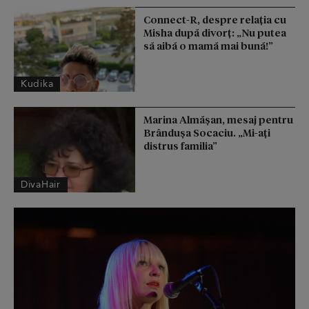
Connect-R, despre relația cu
Misha după divorț: „Nu putea
să aibă o mamă mai bună!”
Kudika
Marina Almășan, mesaj pentru
Brândușa Socaciu. „Mi-ați
distrus familia”
DivaHair