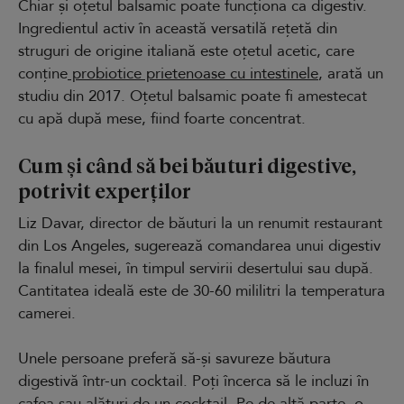
Chiar și oțetul balsamic poate funcționa ca digestiv.
Ingredientul activ în această versatilă rețetă din
struguri de origine italiană este oțetul acetic, care
conține
probiotice prietenoase cu intestinele
, arată un
studiu din 2017. Oțetul balsamic poate fi amestecat
cu apă după mese, fiind foarte concentrat.
Cum și când să bei băuturi digestive,
potrivit experților
Liz Davar, director de băuturi la un renumit restaurant
din Los Angeles, sugerează comandarea unui digestiv
la finalul mesei, în timpul servirii desertului sau după.
Cantitatea ideală este de 30-60 mililitri la temperatura
camerei.
Unele persoane preferă să-și savureze băutura
digestivă într-un cocktail. Poți încerca să le incluzi în
cafea sau alături de un cocktail. Pe de altă parte, o