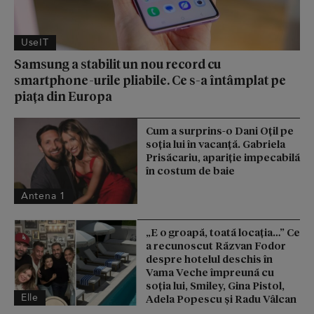
UseIT
Samsung a stabilit un nou record cu
smartphone-urile pliabile. Ce s-a întâmplat pe
piața din Europa
Cum a surprins-o Dani Oțil pe
soția lui în vacanță. Gabriela
Prisăcariu, apariție impecabilă
în costum de baie
Antena 1
„E o groapă, toată locația…” Ce
a recunoscut Răzvan Fodor
despre hotelul deschis în
Vama Veche împreună cu
soția lui, Smiley, Gina Pistol,
Elle
Adela Popescu și Radu Vâlcan