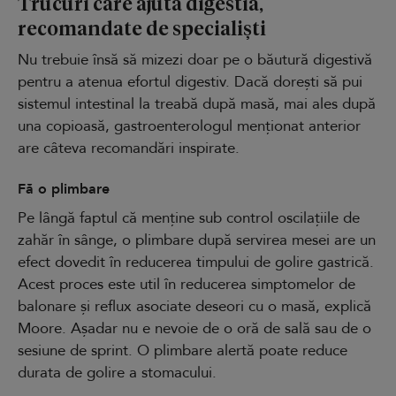
Trucuri care ajută digestia,
recomandate de specialiști
Nu trebuie însă să mizezi doar pe o băutură digestivă
pentru a atenua efortul digestiv. Dacă dorești să pui
sistemul intestinal la treabă după masă, mai ales după
una copioasă, gastroenterologul menționat anterior
are câteva recomandări inspirate.
Fă o plimbare
Pe lângă faptul că menține sub control oscilațiile de
zahăr în sânge, o plimbare după servirea mesei are un
efect dovedit în reducerea timpului de golire gastrică.
Acest proces este util în reducerea simptomelor de
balonare și reflux asociate deseori cu o masă, explică
Moore. Așadar nu e nevoie de o oră de sală sau de o
sesiune de sprint. O plimbare alertă poate reduce
durata de golire a stomacului.