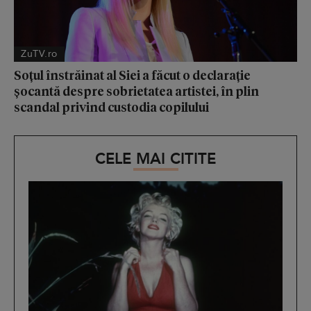
ZuTV.ro
Soțul înstrăinat al Siei a făcut o declarație
șocantă despre sobrietatea artistei, în plin
scandal privind custodia copilului
CELE MAI CITITE