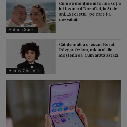
Cum se menţine în formă soţia
lui Leonard Doroftei, la 51 de
ani. „Secretul” pe care l-a
dezvăluit
Antena Sport
Cât de mult a crescut Berat
Rüzgar Özkan, micuțul din
Moștenirea. Cum arată astăzi
Happy Channel