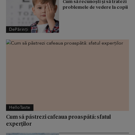
Cum să recunoști și să tratezi
problemele de vedere la copii
DePărinți
HelloTaste
Cum să păstrezi cafeaua proaspătă: sfatul
experților