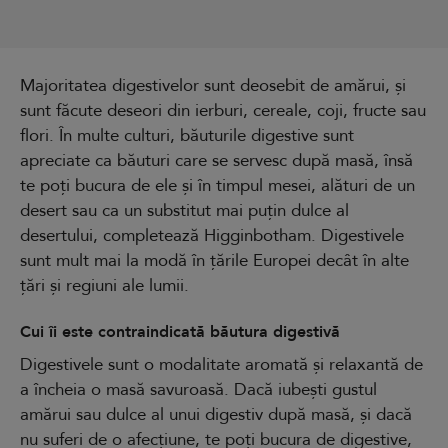
Majoritatea digestivelor sunt deosebit de amărui, și
sunt făcute deseori din ierburi, cereale, coji, fructe sau
flori. În multe culturi, băuturile digestive sunt
apreciate ca băuturi care se servesc după masă, însă
te poți bucura de ele și în timpul mesei, alături de un
desert sau ca un substitut mai puțin dulce al
desertului, completează Higginbotham. Digestivele
sunt mult mai la modă în țările Europei decât în alte
țări și regiuni ale lumii.
Cui îi este contraindicată băutura digestivă
Digestivele sunt o modalitate aromată și relaxantă de
a încheia o masă savuroasă. Dacă iubești gustul
amărui sau dulce al unui digestiv după masă, și dacă
nu suferi de o afecțiune, te poți bucura de digestive,