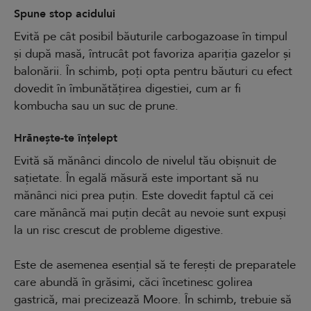
Spune stop acidului
Evită pe cât posibil băuturile carbogazoase în timpul
și după masă, întrucât pot favoriza apariția gazelor și
balonării. În schimb, poți opta pentru băuturi cu efect
dovedit în îmbunătățirea digestiei, cum ar fi
kombucha sau un suc de prune.
Hrănește-te înțelept
Evită să mănânci dincolo de nivelul tău obișnuit de
sațietate. În egală măsură este important să nu
mănânci nici prea puțin. Este dovedit faptul că cei
care mănâncă mai puțin decât au nevoie sunt expuși
la un risc crescut de probleme digestive.
Este de asemenea esențial să te ferești de preparatele
care abundă în grăsimi, căci încetinesc golirea
gastrică, mai precizează Moore. În schimb, trebuie să