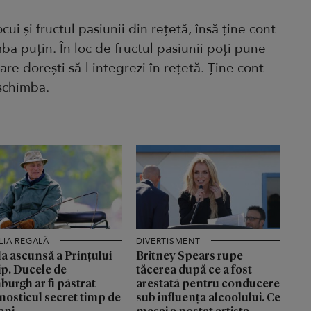
ocui și fructul pasiunii din rețetă, însă ține cont
ba puțin. În loc de fructul pasiunii poți pune
are dorești să-l integrezi în rețetă. Ține cont
 schimba.
LIA REGALĂ
DIVERTISMENT
a ascunsă a Prințului
Britney Spears rupe
ip. Ducele de
tăcerea după ce a fost
burgh ar fi păstrat
arestată pentru conducere
nosticul secret timp de
sub influența alcoolului. Ce
ani
mesaj a postat artista