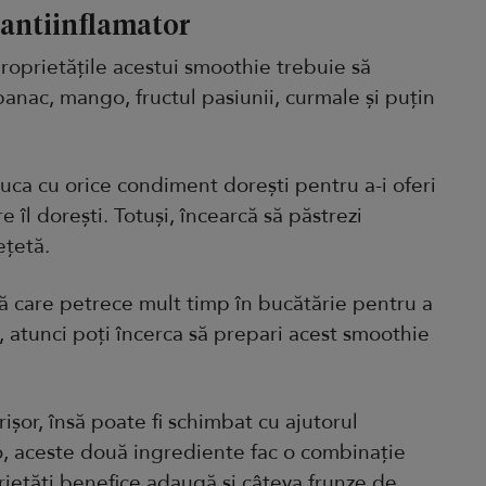
 antiinflamator
roprietățile acestui smoothie trebuie să
anac, mango, fructul pasiunii, curmale și puțin
i juca cu orice condiment dorești pentru a-i oferi
 îl dorești. Totuși, încearcă să păstrezi
ețetă.
 care petrece mult timp în bucătărie pentru a
 atunci poți încerca să prepari acest smoothie
rișor, însă poate fi schimbat cu ajutorul
, aceste două ingrediente fac o combinație
rietăți benefice adaugă și câteva frunze de