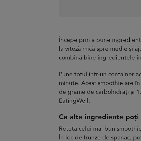
Începe prin a pune ingredient
la viteză mică spre medie și a
combină bine ingredientele în
Pune totul într-un container ac
minute. Acest smoothie are în
de grame de carbohidrați și 
EatingWell
.
Ce alte ingrediente poți
Rețeta celui mai bun smoothie
În loc de frunze de spanac, po