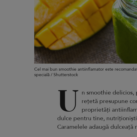
Cel mai bun smoothie antiinflamator este recomandat 
specială / Shutterstock
U
n smoothie delicios, 
rețetă presupune co
proprietăți antiinflam
dulce pentru tine, nutriționiș
Caramelele adaugă dulceață n