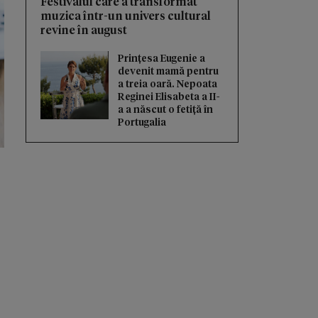
Festivalul care a transformat
muzica într-un univers cultural
revine în august
Prințesa Eugenie a
devenit mamă pentru
a treia oară. Nepoata
Reginei Elisabeta a II-
a a născut o fetiță în
Portugalia