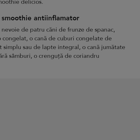
oothie delicios.
 smoothie antiinflamator
a nevoie de patru căni de frunze de spanac,
 congelat, o cană de cuburi congelate de
rt simplu sau de lapte integral, o cană jumătate
fără sâmburi, o crenguță de coriandru