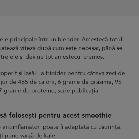
ele principale într-un blender. Amestecă totul
justează viteza după cum este necesar, până se
tre ele și devine tot amestecul cremos.
operit și lasă-l la frigider pentru câteva zeci de
 jur de 465 de calorii, 6 grame de grăsime, 95
17 grame de proteine,
scrie publicația
 să folosești pentru acest smoothie
 antiinflamator poate fi adaptată cu ușurință.
ți pune varză de kale.