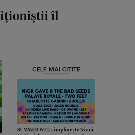
ioniștii îl
CELE MAI CITITE
SUMMER WELL împlinește 15 ani.