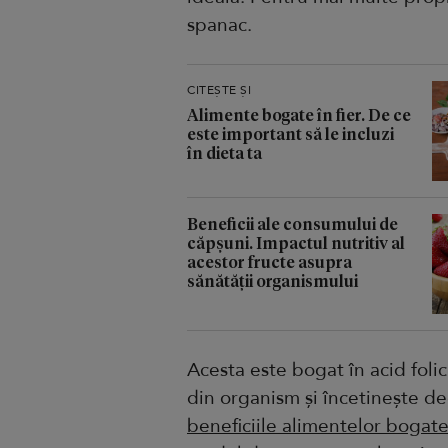
spanac.
CITEȘTE ȘI
Alimente bogate în fier. De ce
este important să le incluzi
în dieta ta
Beneficii ale consumului de
căpșuni. Impactul nutritiv al
acestor fructe asupra
sănătății organismului
Acesta este bogat în acid folic
din organism și încetinește de
beneficiile alimentelor bogate