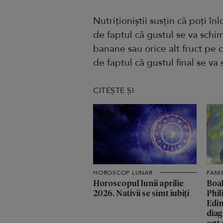
Nutriționiștii susțin că poți înl
de faptul că gustul se va schim
banane sau orice alt fruct pe c
de faptul că gustul final se va
CITEȘTE ȘI
HOROSCOP LUNAR
FAMI
Horoscopul lunii aprilie
Boal
2026. Nativii se simt iubiți
Phil
Edin
diag
opt 