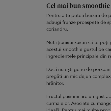
Cel mai bun smoothie
Pentru a te putea bucura de p
adaugi frunze proaspete de sp
coriandru.
Nutriționiștii susțin că te poț
acestui smoothie gustul pe care
ingredientele principale din r
Dacă nu ești genu de persoană
pregăti un mic dejun complex,
hrănitor.
Fructul pasiunii are un gust ac
curmalelor. Asociate cu mango
ideală. Pentru mai multe prop