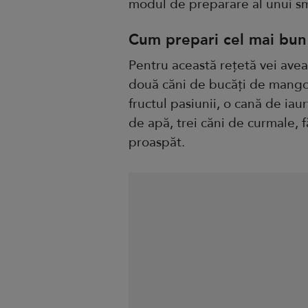
modul de preparare al unui sm
Cum prepari cel mai bun
Pentru această rețetă vei ave
două căni de bucăți de mango
fructul pasiunii, o cană de iau
de apă, trei căni de curmale, 
proaspăt.