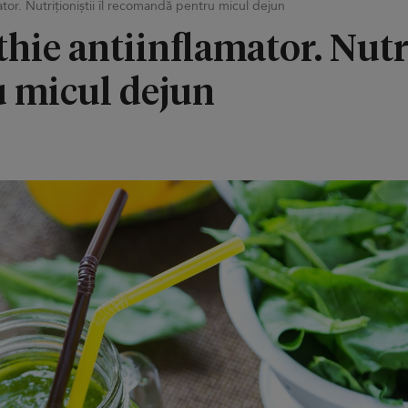
or. Nutriționiștii îl recomandă pentru micul dejun
ie antiinflamator. Nutriț
 micul dejun