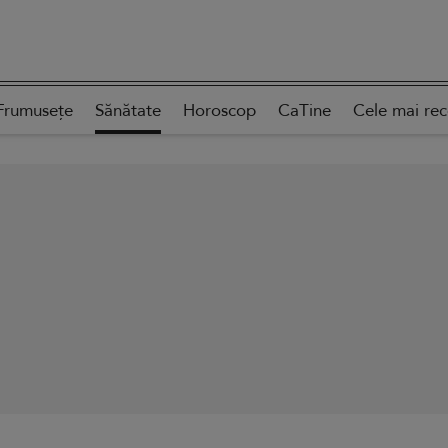
Frumusețe
Sănătate
Horoscop
CaTine
Cele mai re