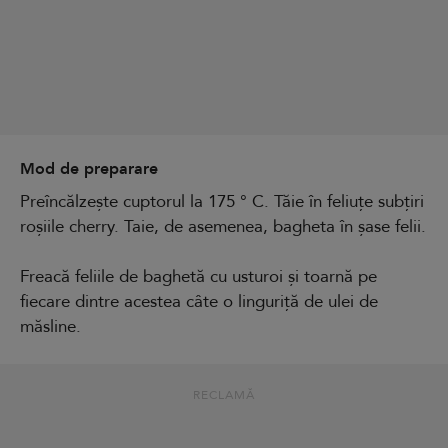
Mod de preparare
Preîncălzește cuptorul la 175 ° C. Tăie în feliuțe subțiri
roșiile cherry. Taie, de asemenea, bagheta în șase felii.
Freacă feliile de baghetă cu usturoi și toarnă pe
fiecare dintre acestea câte o linguriță de ulei de
măsline.
RECLAMĂ