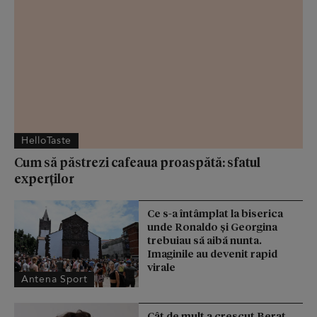
HelloTaste
Cum să păstrezi cafeaua proaspătă: sfatul
experților
Ce s-a întâmplat la biserica
unde Ronaldo şi Georgina
trebuiau să aibă nunta.
Imaginile au devenit rapid
virale
Antena Sport
Cât de mult a crescut Berat