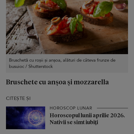
Bruschetă cu roșii și anșoa, alături de câteva frunze de
busuioc / Shutterstock
Bruschete cu anșoa și mozzarella
CITEȘTE ȘI
HOROSCOP LUNAR
Horoscopul lunii aprilie 2026.
Nativii se simt iubiți