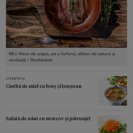
Mici fileuri de anșpa, pe o farfurie, alături de usturoi și
verdeață / Shutterstok
CITEȘTE ȘI
Ciorbă de miel cu borș și leuștean
Salată de năut cu morcov și pătrunjel