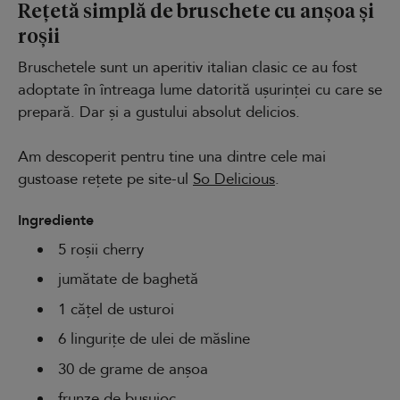
Rețetă simplă de bruschete cu anșoa și
roșii
Bruschetele sunt un aperitiv italian clasic ce au fost
adoptate în întreaga lume datorită ușurinței cu care se
prepară. Dar și a gustului absolut delicios.
Am descoperit pentru tine una dintre cele mai
gustoase rețete pe site-ul
So Delicious
.
Ingrediente
5 roșii cherry
jumătate de baghetă
1 cățel de usturoi
6 lingurițe de ulei de măsline
30 de grame de anșoa
frunze de busuioc