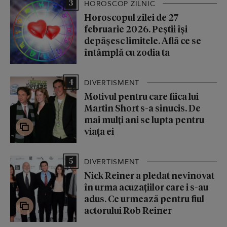
3
HOROSCOP ZILNIC
Horoscopul zilei de 27
februarie 2026. Peștii își
depășesc limitele. Află ce se
întâmplă cu zodia ta
4
DIVERTISMENT
Motivul pentru care fiica lui
Martin Short s-a sinucis. De
mai mulți ani se lupta pentru
viața ei
5
DIVERTISMENT
Nick Reiner a pledat nevinovat
în urma acuzațiilor care i s-au
adus. Ce urmează pentru fiul
actorului Rob Reiner