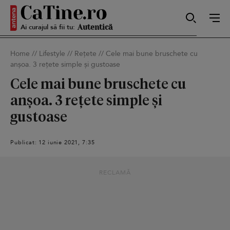
Ai curajul să fii tu:
Sexy
Home
//
Lifestyle
//
Rețete
//
Cele mai bune bruschete cu
anșoa. 3 rețete simple și gustoase
Autentică
Cele mai bune bruschete cu
anșoa. 3 rețete simple și
gustoase
Smart
Publicat: 12 iunie 2021, 7:35
Sensibilă
RECLAMĂ
Puternică