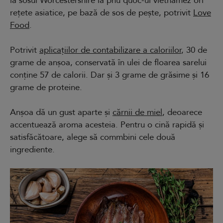
la sosul Worcestershire la phú quốc-ul vietnamez ori
rețete asiatice, pe bază de sos de pește, potrivit
Love
Food
.
Potrivit
aplicațiilor de contabilizare a caloriilor
, 30 de
grame de anșoa, conservată în ulei de floarea sarelui
conține 57 de calorii. Dar și 3 grame de grăsime și 16
grame de proteine.
Anșoa dă un gust aparte și
cărnii de miel
, deoarece
accentuează aroma acesteia. Pentru o cină rapidă și
satisfăcătoare, alege să commbini cele două
ingrediente.