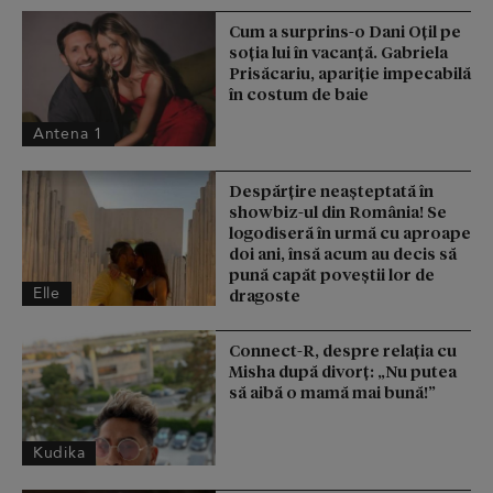
Cum a surprins-o Dani Oțil pe
soția lui în vacanță. Gabriela
Prisăcariu, apariție impecabilă
în costum de baie
Antena 1
Despărțire neașteptată în
showbiz-ul din România! Se
logodiseră în urmă cu aproape
doi ani, însă acum au decis să
pună capăt poveștii lor de
Elle
dragoste
Connect-R, despre relația cu
Misha după divorț: „Nu putea
să aibă o mamă mai bună!”
Kudika