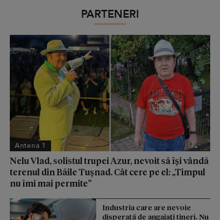
PARTENERI
Antena 1
Nelu Vlad, solistul trupei Azur, nevoit să își vândă
terenul din Băile Tușnad. Cât cere pe el: „Timpul
nu îmi mai permite”
Industria care are nevoie
disperată de angajaţi tineri. Nu