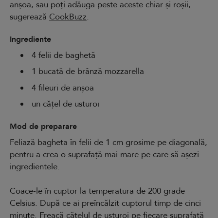
anșoa, sau poți adăuga peste aceste chiar și roșii,
sugerează
CookBuzz
.
Ingrediente
4 felii de baghetă
1 bucată de brânză mozzarella
4 fileuri de anșoa
un cățel de usturoi
Mod de preparare
Feliază bagheta în felii de 1 cm grosime pe diagonală,
pentru a crea o suprafață mai mare pe care să așezi
ingredientele.
Coace-le în cuptor la temperatura de 200 grade
Celsius. După ce ai preîncălzit cuptorul timp de cinci
minute. Freacă cățelul de usturoi pe fiecare suprafață