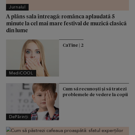
Jurnalul
A plâns sala întreagă: românca aplaudată 5
minute la cel mai mare festival de muzică clasică
din lume
CaTine | 2
MediCOOL
Cum să recunoști și să tratezi
problemele de vedere la copii
DePărinți