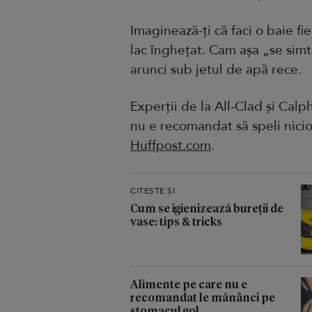
Imaginează-ți că faci o baie fie
lac înghețat. Cam așa „se simte
arunci sub jetul de apă rece.
Experții de la All-Clad și Calph
nu e recomandat să speli nicio
Huffpost.com
.
CITEȘTE ȘI
Cum se igienizează bureții de
vase: tips & tricks
Alimente pe care nu e
recomandat le mănânci pe
stomacul gol