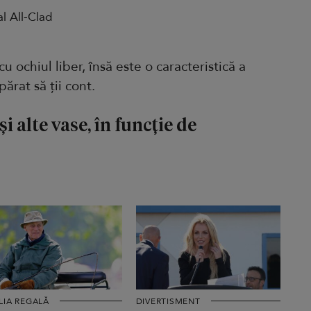
al All-Clad
 ochiul liber, însă este o caracteristică a
ărat să ții cont.
și alte vase, în funcție de
LIA REGALĂ
DIVERTISMENT