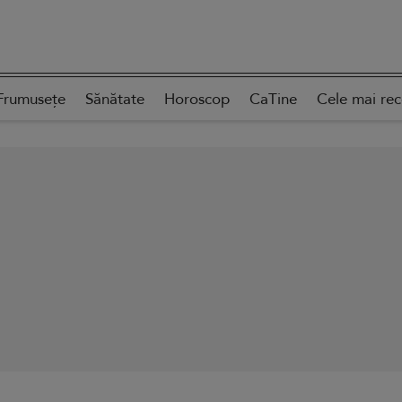
Frumusețe
Sănătate
Horoscop
CaTine
Cele mai re