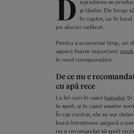
D
egradarea se produce t
și tăvilor. Ele încep
în cuptor, iar în locu
pe alocuri nefăcut.
Pentru a economisi timp, ori d
aspect foarte important:
modul
în mod corespunzător.
De ce nu e recomandat 
cu apă rece
La fel cum în cazul
hainelor
ții
le speli, și în cazul vaselor sun
În caz contrar, ele se vor dete
bună întreținere asigură o pe
nu e recomandat să speli nicio