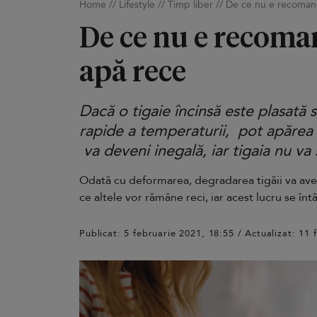
Home
//
Lifestyle
//
Timp liber
//
De ce nu e recomanda
De ce nu e recoman
apă rece
Dacă o tigaie încinsă este plasată 
rapide a temperaturii, pot apărea 
va deveni inegală, iar tigaia nu va 
Odată cu deformarea, degradarea tigăii va avea 
ce altele vor rămâne reci, iar acest lucru se î
Publicat: 5 februarie 2021, 18:55 / Actualizat: 11 