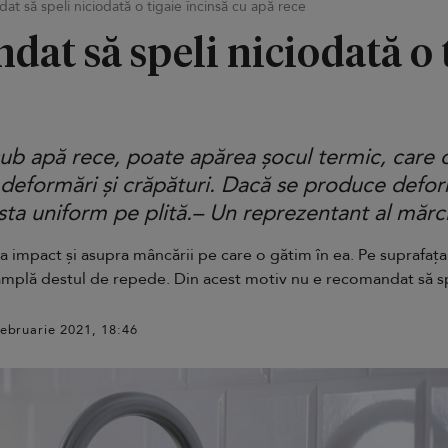
t să speli niciodată o tigaie încinsă cu apă rece
dat să speli niciodată o 
sub apă rece, poate apărea șocul termic, care o
deformări și crăpături. Dacă se produce deform
sta uniform pe plită.
– Un reprezentant al mărci
impact și asupra mâncării pe care o gătim în ea. Pe suprafața 
ntâmplă destul de repede. Din acest motiv nu e recomandat să sp
februarie 2021, 18:46