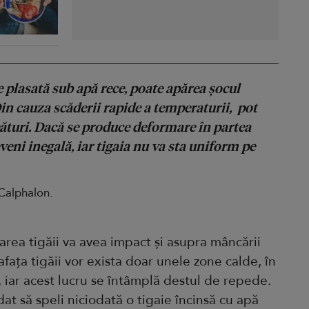
e plasată sub apă rece, poate apărea șocul
Din cauza scăderii rapide a temperaturii, pot
ături. Dacă se produce deformare în partea
veni inegală, iar tigaia nu va sta uniform pe
 Calphalon.
ea tigăii va avea impact și asupra mâncării
fața tigăii vor exista doar unele zone calde, în
, iar acest lucru se întâmplă destul de repede.
t să speli niciodată o tigaie încinsă cu apă