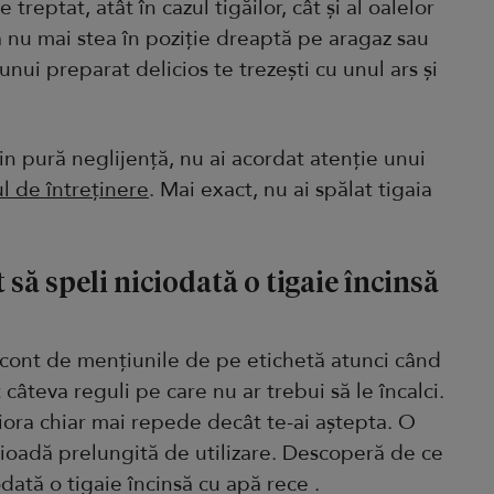
reptat, atât în cazul tigăilor, cât și al oalelor
 să nu mai stea în poziție dreaptă pe aragaz sau
l unui preparat delicios te trezești cu unul ars și
in pură neglijență, nu ai acordat atenție unui
 de întreținere
. Mai exact, nu ai spălat tigaia
să speli niciodată o tigaie încinsă
 cont de mențiunile de pe etichetă atunci când
t câteva reguli pe care nu ar trebui să le încalci.
riora chiar mai repede decât te-ai aștepta. O
rioadă prelungită de utilizare. Descoperă de ce
dată o tigaie încinsă cu apă rece .