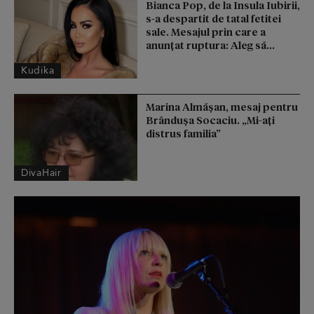
Bianca Pop, de la Insula Iubirii,
s-a despartit de tatal fetitei
sale. Mesajul prin care a
anunțat ruptura: Aleg să...
Kudika
Marina Almășan, mesaj pentru
Brândușa Socaciu. „Mi-ați
distrus familia”
DivaHair