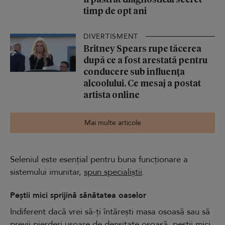
timp de opt ani
DIVERTISMENT
Britney Spears rupe tăcerea
după ce a fost arestată pentru
conducere sub influența
alcoolului. Ce mesaj a postat
artista online
Mai multe articole
Seleniul este esențial pentru buna funcționare a
sistemului imunitar,
spun specialiștii
.
Peștii mici sprijină sănătatea oaselor
Indiferent dacă vrei să-ți întărești masa osoasă sau să
previi pierderi ușoare de densitate osoasă, peștii mici