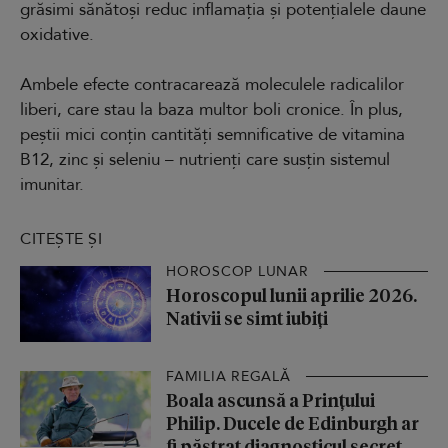
grăsimi sănătoși reduc inflamația și potențialele daune
oxidative.
Ambele efecte contracarează moleculele radicalilor
liberi, care stau la baza multor boli cronice. În plus,
peștii mici conțin cantități semnificative de vitamina
B12, zinc și seleniu – nutrienți care susțin sistemul
imunitar.
CITEȘTE ȘI
HOROSCOP LUNAR
Horoscopul lunii aprilie 2026.
Nativii se simt iubiți
FAMILIA REGALĂ
Boala ascunsă a Prințului
Philip. Ducele de Edinburgh ar
fi păstrat diagnosticul secret