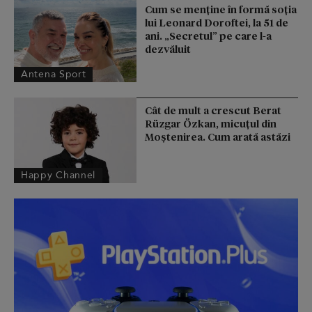
Cum se menţine în formă soţia
lui Leonard Doroftei, la 51 de
ani. „Secretul” pe care l-a
dezvăluit
Antena Sport
Cât de mult a crescut Berat
Rüzgar Özkan, micuțul din
Moștenirea. Cum arată astăzi
Happy Channel