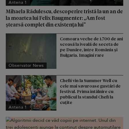
Antena 1
Mihaela Rădulescu, descoperire tristă la un an de
la moartea lui Felix Baugmenter: „Am fost
ștearsă complet din existența lui”
Comoara veche de 1.700 de ani
scoasă la iveală de seceta de
pe Dunăre, între România şi
Bulgaria. Imagini rare
Observator News
Chefii vin la Summer Well cu
cele mai savuroase gustări de
festival. Prima întâlnire cu
publicul la standul Chefi la
cuțite
Antena 1