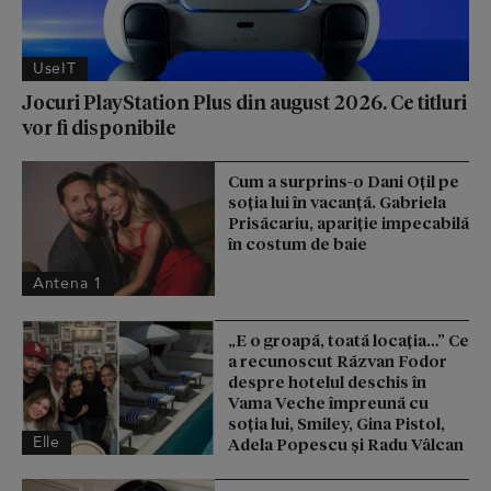
UseIT
Jocuri PlayStation Plus din august 2026. Ce titluri
vor fi disponibile
Cum a surprins-o Dani Oțil pe
soția lui în vacanță. Gabriela
Prisăcariu, apariție impecabilă
în costum de baie
Antena 1
„E o groapă, toată locația…” Ce
a recunoscut Răzvan Fodor
despre hotelul deschis în
Vama Veche împreună cu
soția lui, Smiley, Gina Pistol,
Elle
Adela Popescu și Radu Vâlcan