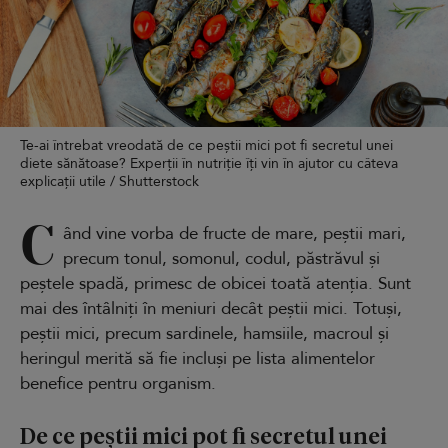
Te-ai întrebat vreodată de ce peștii mici pot fi secretul unei
diete sănătoase? Experții în nutriție îți vin în ajutor cu câteva
explicații utile / Shutterstock
C
ând vine vorba de fructe de mare, peștii mari,
precum tonul, somonul, codul, păstrăvul și
peștele spadă, primesc de obicei toată atenția. Sunt
mai des întâlniți în meniuri decât peștii mici. Totuși,
peștii mici, precum sardinele, hamsiile, macroul și
heringul merită să fie incluși pe lista alimentelor
benefice pentru organism.
De ce peștii mici pot fi secretul unei