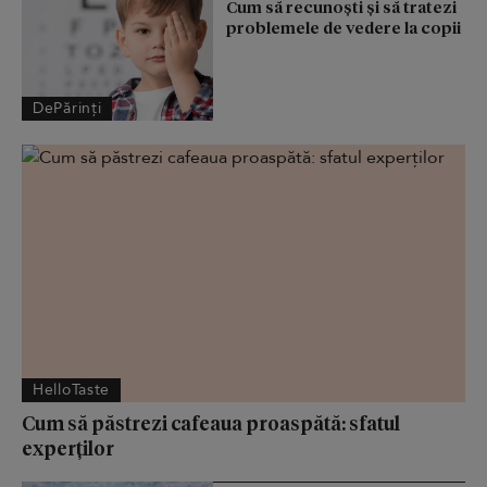
Cum să recunoști și să tratezi
problemele de vedere la copii
DePărinți
HelloTaste
Cum să păstrezi cafeaua proaspătă: sfatul
experților