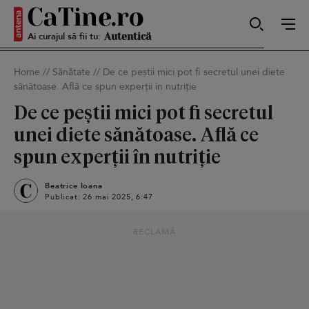
Ai curajul să fii tu:
Sexy
Home
//
Sănătate
//
De ce peștii mici pot fi secretul unei diete
sănătoase. Află ce spun experții în nutriție
Autentică
De ce peștii mici pot fi secretul
unei diete sănătoase. Află ce
spun experții în nutriție
Smart
Beatrice Ioana
Publicat: 26 mai 2025, 6:47
Sensibilă
RECLAMĂ
Puternică