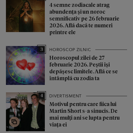
4 semne zodiacale atrag
abundența și un noroc
semnificativ pe 26 februarie
2026. Află dacă te numeri
printre ele
3
HOROSCOP ZILNIC
Horoscopul zilei de 27
februarie 2026. Peștii își
depășesc limitele. Află ce se
întâmplă cu zodia ta
4
DIVERTISMENT
Motivul pentru care fiica lui
Martin Short s-a sinucis. De
mai mulți ani se lupta pentru
viața ei