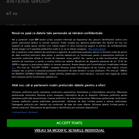
ANTENA GROUP
a1.ro
antenastars.ro
Nouă ne pasă ca datele tale personale să rămână confidențiale
as.ro
Noi și partenerii noștri
589
stocăm și/sau accesăm informații pe dispozitivul dvs., precum identificatorii cookie unici
pentru prelucrarea datelor cu caracter personal. Puteți accepta sau gestiona preferințele dvs. făcând clic mai jos,
respectiv vă puteți opune utilizării unui interes legitim în orice moment pe pagina cu politica de confidențialitate.
deparinti.ro
Aceste alegeri vor fi raportate partenerilor noștri și nu vă vor afecta navigarea.
Mai multe detalii
Noi si partenerii nostri (retelele de socializare si agentiile de publicitate partenere, precum si furnizorii nostri de servicii
de date analitice) prelucram date pentru a permite website-ului sa functioneze, pentru a personaliza continutul si
anunturile publicitare afisate in functie de interesele si/sau profilul dvs., pentru a va oferi functionalitati aferente
medicool.ro
retelelor de socializare si pentru a analiza traficul pe website. Beneficiati de drepturile prevazute de art. 15-22 din
GDPR in legatura cu prelucrarea datelor cu caracter personal. Aceste drepturi pot fi exercitate prin modalitatea indicata
aici
. Prin click pe “ACCEPT TOATE”, acceptati folosirea tuturor Tehnologiilor de tip Cookie, care implica inclusiv
acceptul dvs. cu privire la stocarea/accesarea informatiilor de catre Vendor-ii cu care colaboram. Prin click pe “VREAU
observatornews.ro
SA MODIFIC SETARILE INDIVIDUAL” puteti schimba preferintele in mod individual, mai putin cele legate de cookie
strict necesare pentru functionarea website-ului.
spynews.ro
Atât noi, cât și partenerii noștri prelucrăm datele pentru a oferi:
Utilizarea profilurilor pentru selectarea conținutului personalizat. Dezvoltarea și îmbunătățirea serviciilor. Măsurarea
performanței reclamelor. Stocarea și/sau accesarea informațiilor de pe un dispozitiv. Utilizarea profilurilor pentru
tvhappy.ro
selectarea publicității personalizate. Crearea profilurilor de conținut personalizat. Măsurarea performanței conținutului.
Crearea profilurilor pentru publicitate personalizată. Utilizarea de date limitate pentru a selecta publicitatea.
Înțelegerea publicului prin statistici sau combinații de date din surse diferite. Utilizarea datelor limitate pentru a
selecta conținutul. Date precise de geolocație și identificarea prin scanarea dispozitivului.
useit.ro
Listă parteneri (furnizori)
chefi.ro
ACCEPT TOATE
VREAU SA MODIFIC SETARILE INDIVIDUAL
zutv.ro