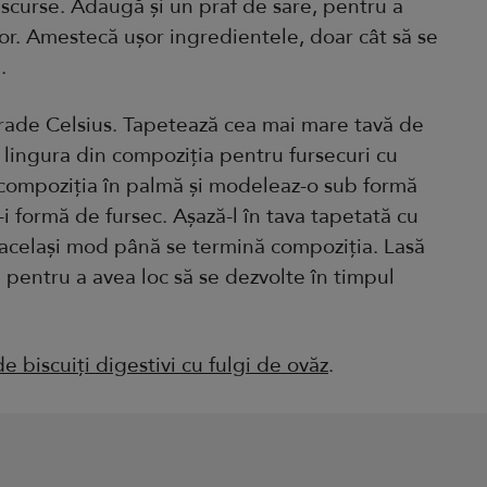
e scurse. Adaugă și un praf de sare, pentru a
lor. Amestecă ușor ingredientele, doar cât să se
.
rade Celsius. Tapetează cea mai mare tavă de
u lingura din compoziția pentru fursecuri cu
 compoziția în palmă și modeleaz-o sub formă
ă-i formă de fursec. Așază-l în tava tapetată cu
 același mod până se termină compoziția. Lasă
, pentru a avea loc să se dezvolte în timpul
de biscuiți digestivi cu fulgi de ovăz
.