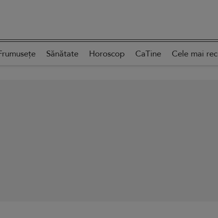
Frumusețe
Sănătate
Horoscop
CaTine
Cele mai re