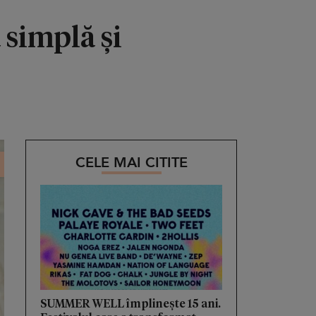
 simplă și
CELE MAI CITITE
SUMMER WELL împlinește 15 ani.