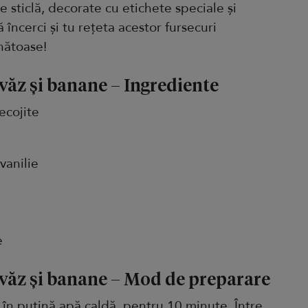
 sticlă, decorate cu etichete speciale și
 încerci și tu rețeta acestor fursecuri
nătoase!
ovăz și banane – Ingrediente
ecojite
vanilie
e
 ovăz și banane – Mod de preparare
e în puțină apă caldă, pentru 10 minute. Între