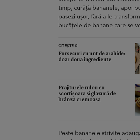
timp, curăță bananele, apoi pun
pasezi ușor, fără a le transfor
bucățele de banane care se vor
CITEȘTE ȘI
Fursecuri cu unt de arahide:
doar două ingrediente
Prăjiturele rulou cu
scorțișoară și glazură de
brânză cremoasă
Peste bananele strivite adaugă