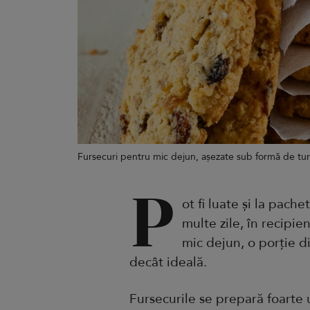
Fursecuri pentru mic dejun, așezate sub formă de tur
P
ot fi luate și la pache
multe zile, în recipie
mic dejun, o porție d
decât ideală.
Fursecurile se prepară foarte 