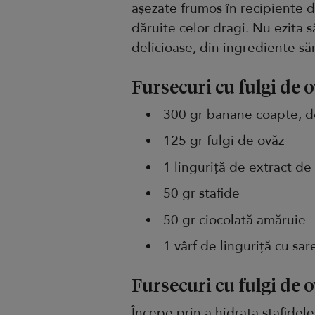
așezate frumos în recipiente de
dăruite celor dragi. Nu ezita să
delicioase, din ingrediente să
Fursecuri cu fulgi de 
300 gr banane coapte, d
125 gr fulgi de ovăz
1 linguriță de extract de 
50 gr stafide
50 gr ciocolată amăruie
1 vârf de linguriță cu sar
Fursecuri cu fulgi de
Începe prin a hidrata stafidel