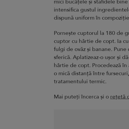
mici bucățele și stafidele bin
intensifica gustul ingrediente
dispună uniform în compoziție
Pornește cuptorul la 180 de g
cuptor cu hârtie de copt. Ia c
fulgi de ovăz și banane. Pune
sferică. Aplatizeaz-o ușor și d
hârtie de copt. Procedează în
o mică distanță între fursecuri
tratamentului termic.
Mai puteți încerca și o
rețetă 