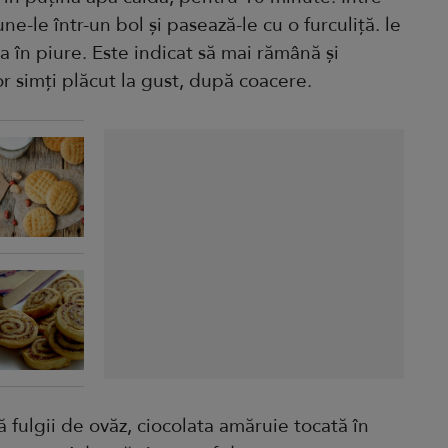
e-le într-un bol și pasează-le cu o furculiță. le
ma în piure. Este indicat să mai rămână și
 simți plăcut la gust, după coacere.
 fulgii de ovăz, ciocolata amăruie tocată în