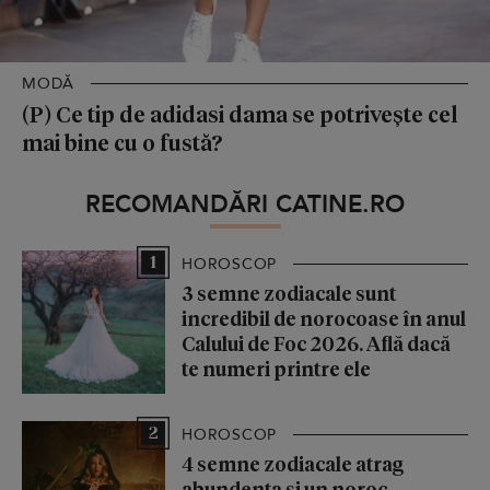
MODĂ
(P) Ce tip de adidasi dama se potrivește cel
mai bine cu o fustă?
RECOMANDĂRI CATINE.RO
1
HOROSCOP
3 semne zodiacale sunt
incredibil de norocoase în anul
Calului de Foc 2026. Află dacă
te numeri printre ele
2
HOROSCOP
4 semne zodiacale atrag
abundența și un noroc