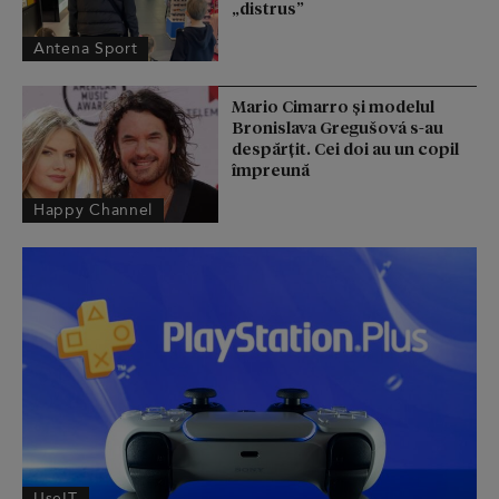
„distrus”
Antena Sport
Mario Cimarro și modelul
Bronislava Gregušová s-au
despărțit. Cei doi au un copil
împreună
Happy Channel
UseIT