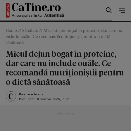
Ai curajul să fii tu:
Sexy
Home
//
Sănătate
//
Micul dejun bogat în proteine, dar care nu
include ouăle. Ce recomandă nutriționiștii pentru o dietă
Autentică
sănătoasă
Micul dejun bogat în proteine,
dar care nu include ouăle. Ce
Smart
recomandă nutriționiștii pentru
o dietă sănătoasă
Beatrice Ioana
Sensibilă
Publicat: 18 martie 2025, 5:38
RECLAMĂ
Puternică