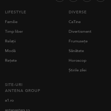
LIFESTYLE
DIVERSE
Familie
CaTine
Timp liber
Divertisment
Relații
Frumusețe
Modă
Sănătate
Rețete
Horoscop
Știrile zilei
SITE-URI
ANTENA GROUP
a1.ro
antenastars.ro