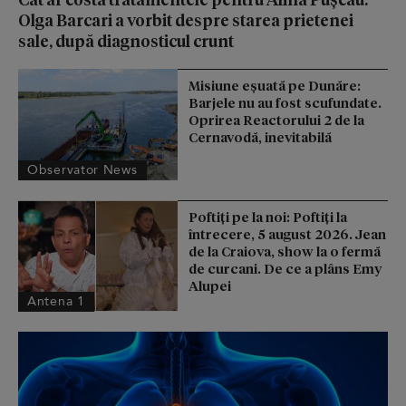
Olga Barcari a vorbit despre starea prietenei
sale, după diagnosticul crunt
Misiune eșuată pe Dunăre:
Barjele nu au fost scufundate.
Oprirea Reactorului 2 de la
Cernavodă, inevitabilă
Observator News
Poftiți pe la noi: Poftiți la
întrecere, 5 august 2026. Jean
de la Craiova, show la o fermă
de curcani. De ce a plâns Emy
Alupei
Antena 1