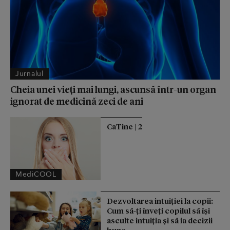
Jurnalul
Cheia unei vieți mai lungi, ascunsă într-un organ
ignorat de medicină zeci de ani
CaTine | 2
MediCOOL
Dezvoltarea intuiției la copii:
Cum să-ți înveți copilul să își
asculte intuiția și să ia decizii