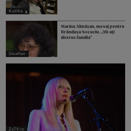
Kudika
Marina Almășan, mesaj pentru
Brândușa Socaciu. „Mi-ați
distrus familia”
DivaHair
ZuTV.ro