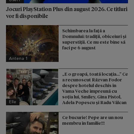
Jocuri PlayStation Plus din august 2026. Ce titluri
vor fi disponibile
Schimbarea la față a
Domnului: tradiții, obiceiuri și
superstiții. Ce nu este bine să
faci pe 6 august
Antena 1
„E o groapă, toată locația…” Ce
a recunoscut Răzvan Fodor
despre hotelul deschis în
Vama Veche împreună cu
soția lui, Smiley, Gina Pistol,
Elle
Adela Popescu și Radu Vâlcan
Ce bucurie! Pepe are un nou
membru în familie!!!