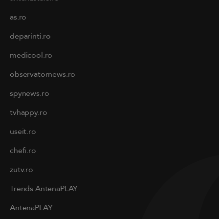
as.ro
deparinti.ro
medicool.ro
observatornews.ro
spynews.ro
tvhappy.ro
useit.ro
chefi.ro
zutv.ro
Trends AntenaPLAY
AntenaPLAY