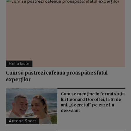
HelloTaste
Cum să păstrezi cafeaua proaspătă: sfatul
experților
Cum se menţine în formă soţia
lui Leonard Doroftei, la 51 de
ani. „Secretul” pe care l-a
dezvăluit
Antena Sport