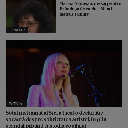
Marina Almășan, mesaj pentru
Brândușa Socaciu. „Mi-ați
distrus familia”
DivaHair
ZuTV.ro
Soțul înstrăinat al Siei a făcut o declarație
șocantă despre sobrietatea artistei, în plin
scandal privind custodia copilului