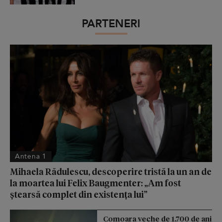
PARTENERI
Antena 1
Mihaela Rădulescu, descoperire tristă la un an de
la moartea lui Felix Baugmenter: „Am fost
ștearsă complet din existența lui”
Comoara veche de 1.700 de ani