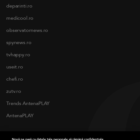
deparinti.ro
medicool.ro
observatornews.ro
spynews.ro
tvhappy.ro
useit.ro
chefi.ro
zutv.ro
Trends AntenaPLAY
AntenaPLAY
PRIVACY
Nouă ne pasă ca datele tale personale să rămână confidențiale