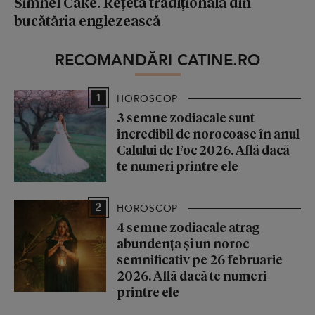
Simnel Cake. Rețetă tradițională din
bucătăria englezească
RECOMANDĂRI CATINE.RO
1
HOROSCOP
3 semne zodiacale sunt
incredibil de norocoase în anul
Calului de Foc 2026. Află dacă
te numeri printre ele
2
HOROSCOP
4 semne zodiacale atrag
abundența și un noroc
semnificativ pe 26 februarie
2026. Află dacă te numeri
printre ele