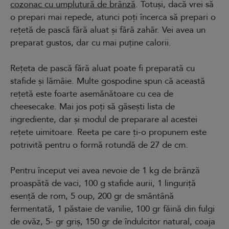
cozonac cu umplutură de brânză
. Totuși, dacă vrei să
o prepari mai repede, atunci poți încerca să prepari o
rețetă de pască fără aluat și fără zahăr. Vei avea un
preparat gustos, dar cu mai puține calorii.
Rețeta de pască fără aluat poate fi preparată cu
stafide și lămâie. Multe gospodine spun că această
rețetă este foarte asemănătoare cu cea de
cheesecake. Mai jos poți să găsești lista de
ingrediente, dar și modul de preparare al acestei
rețete uimitoare. Reeta pe care ți-o propunem este
potrivită pentru o formă rotundă de 27 de cm.
Pentru început vei avea nevoie de 1 kg de brânză
proaspătă de vaci, 100 g stafide aurii, 1 linguriță
esență de rom, 5 oup, 200 gr de smântână
fermentată, 1 păstaie de vanilie, 100 gr făină din fulgi
de ovăz, 5- gr griș, 150 gr de îndulcitor natural, coaja