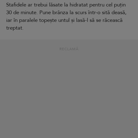
Stafidele ar trebui lăsate la hidratat pentru cel puțin
30 de minute. Pune brânza la scurs într-o sită deasă,
iar în paralele topește untul și lasă-l să se răcească
treptat.
RECLAMĂ