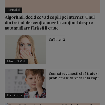
Jurnalul
Algoritmii decid ce văd copiii pe internet. Unul
din trei adolescenți ajunge la conținut despre
automutilare fără să îl caute
CaTine | 2
MediCOOL
Cum să recunoști și să tratezi
problemele de vedere la copii
DePărinți