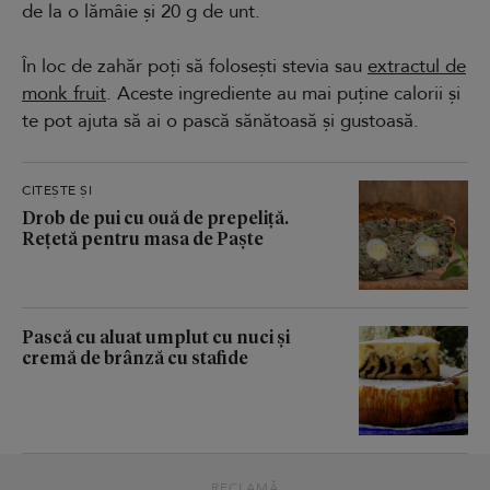
de la o lămâie și 20 g de unt.
În loc de zahăr poți să folosești stevia sau
extractul de
monk fruit
. Aceste ingrediente au mai puține calorii și
te pot ajuta să ai o pască sănătoasă și gustoasă.
CITEȘTE ȘI
Drob de pui cu ouă de prepeliță.
Rețetă pentru masa de Paște
Pască cu aluat umplut cu nuci și
cremă de brânză cu stafide
RECLAMĂ