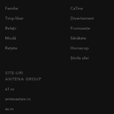
Familie
CaTine
Timp liber
Divertisment
Relații
Frumusețe
Modă
Sănătate
Rețete
Horoscop
Știrile zilei
SITE-URI
ANTENA GROUP
a1.ro
antenastars.ro
as.ro