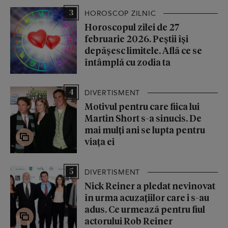
3
HOROSCOP ZILNIC
Horoscopul zilei de 27
februarie 2026. Peștii își
depășesc limitele. Află ce se
întâmplă cu zodia ta
4
DIVERTISMENT
Motivul pentru care fiica lui
Martin Short s-a sinucis. De
mai mulți ani se lupta pentru
viața ei
5
DIVERTISMENT
Nick Reiner a pledat nevinovat
în urma acuzațiilor care i s-au
adus. Ce urmează pentru fiul
actorului Rob Reiner