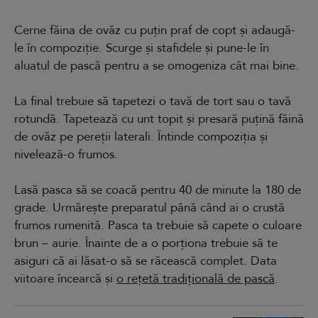
Cerne făina de ovăz cu puțin praf de copt și adaugă-
le în compoziție. Scurge și stafidele și pune-le în
aluatul de pască pentru a se omogeniza cât mai bine.
La final trebuie să tapetezi o tavă de tort sau o tavă
rotundă. Tapetează cu unt topit și presară puțină făină
de ovăz pe pereții laterali. Întinde compoziția și
nivelează-o frumos.
Lasă pasca să se coacă pentru 40 de minute la 180 de
grade. Urmărește preparatul până când ai o crustă
frumos rumenită. Pasca ta trebuie să capete o culoare
brun – aurie. Înainte de a o porționa trebuie să te
asiguri că ai lăsat-o să se răcească complet. Data
viitoare încearcă și
o rețetă tradițională de pască
.