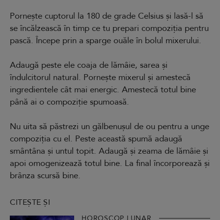
Pornește cuptorul la 180 de grade Celsius și lasă-l să
se încălzească în timp ce tu prepari compoziția pentru
pască. Începe prin a sparge ouăle în bolul mixerului.
Adaugă peste ele coaja de lămâie, sarea și
îndulcitorul natural. Pornește mixerul și amestecă
ingredientele cât mai energic. Amestecă totul bine
până ai o compoziție spumoasă.
Nu uita să păstrezi un gălbenușul de ou pentru a unge
compoziția cu el. Peste această spumă adaugă
smântâna și untul topit. Adaugă și zeama de lămâie și
apoi omogenizează totul bine. La final încorporează și
brânza scursă bine.
CITEȘTE ȘI
HOROSCOP LUNAR