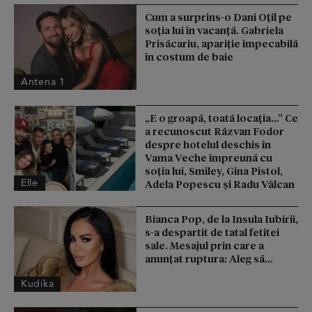
Cum a surprins-o Dani Oțil pe
soția lui în vacanță. Gabriela
Prisăcariu, apariție impecabilă
în costum de baie
Antena 1
„E o groapă, toată locația…” Ce
a recunoscut Răzvan Fodor
despre hotelul deschis în
Vama Veche împreună cu
soția lui, Smiley, Gina Pistol,
Elle
Adela Popescu și Radu Vâlcan
Bianca Pop, de la Insula Iubirii,
s-a despartit de tatal fetitei
sale. Mesajul prin care a
anunțat ruptura: Aleg să...
Kudika