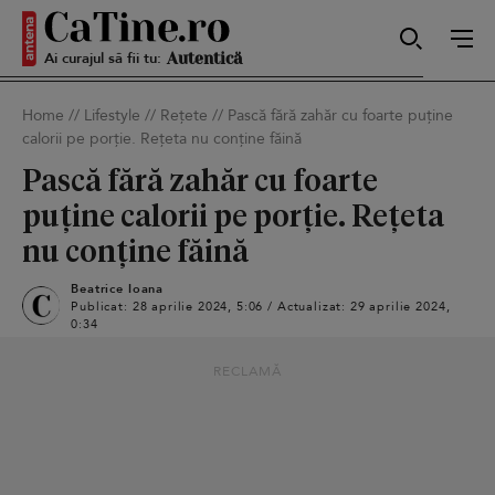
Ai curajul să fii tu:
Sexy
Home
//
Lifestyle
//
Rețete
//
Pască fără zahăr cu foarte puține
calorii pe porție. Rețeta nu conține făină
Autentică
Pască fără zahăr cu foarte
puține calorii pe porție. Rețeta
nu conține făină
Smart
Beatrice Ioana
Publicat: 28 aprilie 2024, 5:06 / Actualizat: 29 aprilie 2024,
0:34
Sensibilă
RECLAMĂ
Puternică