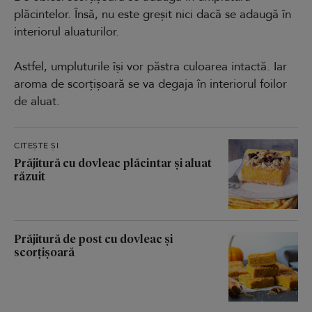
plăcintelor. Însă, nu este greșit nici dacă se adaugă în
interiorul aluaturilor.
Astfel, umpluturile își vor păstra culoarea intactă. Iar
aroma de scorțișoară se va degaja în interiorul foilor
de aluat.
CITEȘTE ȘI
Prăjitură cu dovleac plăcintar și aluat
răzuit
Prăjitură de post cu dovleac și
scorțișoară