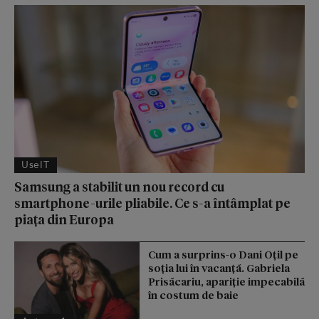
UseIT
Samsung a stabilit un nou record cu
smartphone-urile pliabile. Ce s-a întâmplat pe
piața din Europa
Cum a surprins-o Dani Oțil pe
soția lui în vacanță. Gabriela
Prisăcariu, apariție impecabilă
în costum de baie