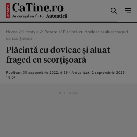
Ai curajul să fii tu:
Sexy
Home
//
Lifestyle
//
Rețete
//
Plăcintă cu dovleac și aluat fraged
cu scorțișoară
Autentică
Plăcintă cu dovleac și aluat
fraged cu scorțișoară
Smart
Publicat: 30 septembrie 2022, 6:59 / Actualizat: 2 septembrie 2025,
15:07
RECLAMĂ
Sensibilă
Puternică