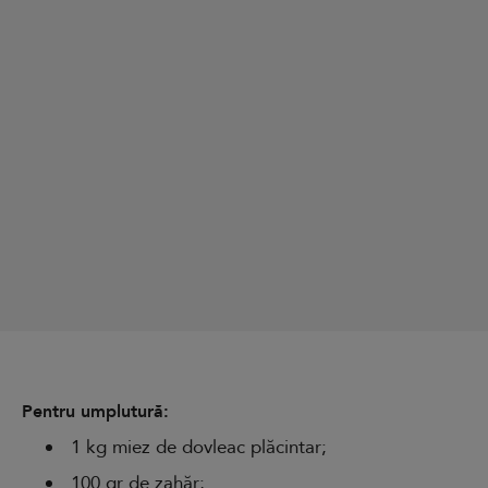
Pentru umplutură:
1 kg miez de dovleac plăcintar;
100 gr de zahăr;