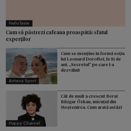
HelloTaste
Cum să păstrezi cafeaua proaspătă: sfatul
experților
Cum se menţine în formă soţia
lui Leonard Doroftei, la 51 de
ani. „Secretul” pe care l-a
dezvăluit
Antena Sport
Cât de mult a crescut Berat
Rüzgar Özkan, micuțul din
Moștenirea. Cum arată astăzi
Happy Channel