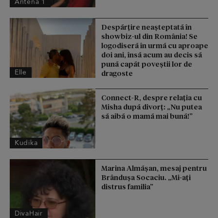
Antena 1
Despărțire neașteptată în
showbiz-ul din România! Se
logodiseră în urmă cu aproape
doi ani, însă acum au decis să
pună capăt poveștii lor de
Elle
dragoste
Connect-R, despre relația cu
Misha după divorț: „Nu putea
să aibă o mamă mai bună!”
Kudika
Marina Almășan, mesaj pentru
Brândușa Socaciu. „Mi-ați
distrus familia”
DivaHair