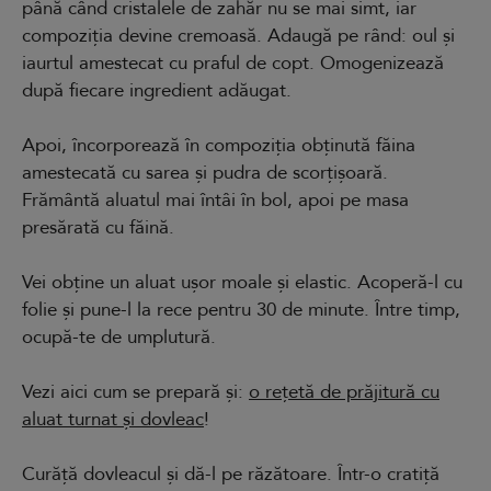
până când cristalele de zahăr nu se mai simt, iar
compoziția devine cremoasă. Adaugă pe rând: oul și
iaurtul amestecat cu praful de copt. Omogenizează
după fiecare ingredient adăugat.
Apoi, încorporează în compoziția obținută făina
amestecată cu sarea și pudra de scorțișoară.
Frământă aluatul mai întâi în bol, apoi pe masa
presărată cu făină.
Vei obține un aluat ușor moale și elastic. Acoperă-l cu
folie și pune-l la rece pentru 30 de minute. Între timp,
ocupă-te de umplutură.
Vezi aici cum se prepară și:
o rețetă de prăjitură cu
aluat turnat și dovleac
!
Curăță dovleacul și dă-l pe răzătoare. Într-o cratiță