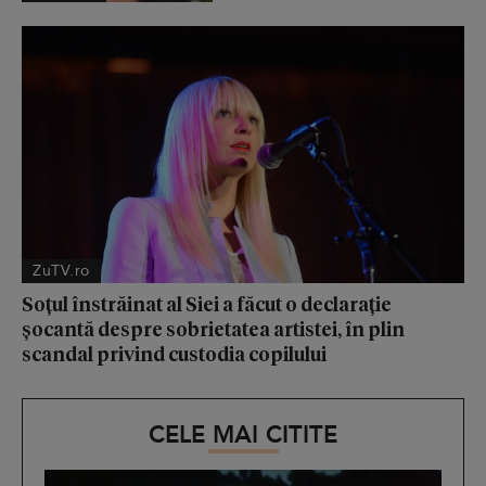
ZuTV.ro
Soțul înstrăinat al Siei a făcut o declarație
șocantă despre sobrietatea artistei, în plin
scandal privind custodia copilului
CELE MAI CITITE