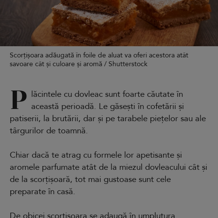
Scorțișoara adăugată în foile de aluat va oferi acestora atât
savoare cât și culoare și aromă / Shutterstock
P
lăcintele cu dovleac sunt foarte căutate în
această perioadă. Le găsești în cofetării și
patiserii, la brutării, dar și pe tarabele piețelor sau ale
târgurilor de toamnă.
Chiar dacă te atrag cu formele lor apetisante și
aromele parfumate atât de la miezul dovleacului cât și
de la scorțișoară, tot mai gustoase sunt cele
preparate în casă.
De obicei scorțișoara se adaugă în umplutura