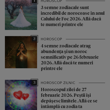
1
HOROSCOP
3 semne zodiacale sunt
incredibil de norocoase în anul
Calului de Foc 2026. Află dacă
te numeri printre ele
2
HOROSCOP
4 semne zodiacale atrag
abundența și un noroc
semnificativ pe 26 februarie
2026. Află dacă te numeri
printre ele
3
HOROSCOP ZILNIC
Horoscopul zilei de 27
februarie 2026. Peștii își
depășesc limitele. Află ce se
întâmplă cu zodia ta