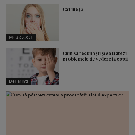
CaTine | 2
MediCOOL
Cum să recunoști și să tratezi
problemele de vedere la copii
DePărinți