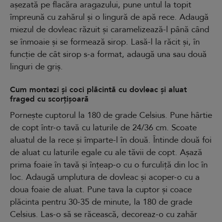
așezată pe flacăra aragazului, pune untul la topit
împreună cu zahărul și o lingură de apă rece. Adaugă
miezul de dovleac răzuit și caramelizează-l până când
se înmoaie și se formează sirop. Lasă-l la răcit și, în
funcție de cât sirop s-a format, adaugă una sau două
linguri de griș.
Cum montezi și coci plăcintă cu dovleac și aluat
fraged cu scorțișoară
Pornește cuptorul la 180 de grade Celsius. Pune hârtie
de copt într-o tavă cu laturile de 24/36 cm. Scoate
aluatul de la rece și împarte-l în două. Întinde două foi
de aluat cu laturile egale cu ale tăvii de copt. Așază
prima foaie în tavă și înțeap-o cu o furculiță din loc în
loc. Adaugă umplutura de dovleac și acoper-o cu a
doua foaie de aluat. Pune tava la cuptor și coace
plăcinta pentru 30-35 de minute, la 180 de grade
Celsius. Las-o să se răcească, decoreaz-o cu zahăr