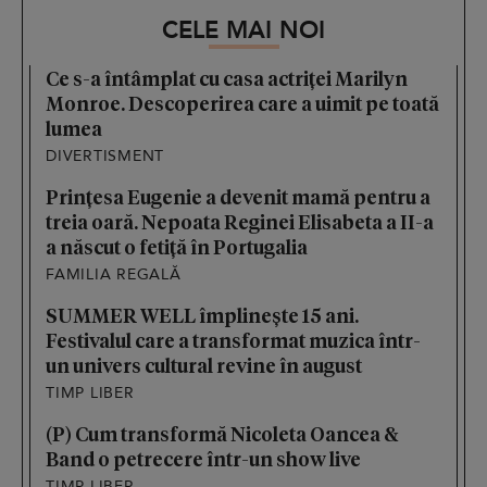
CELE MAI NOI
Ce s-a întâmplat cu casa actriței Marilyn
Monroe. Descoperirea care a uimit pe toată
lumea
DIVERTISMENT
Prințesa Eugenie a devenit mamă pentru a
treia oară. Nepoata Reginei Elisabeta a II-a
a născut o fetiță în Portugalia
FAMILIA REGALĂ
SUMMER WELL împlinește 15 ani.
Festivalul care a transformat muzica într-
un univers cultural revine în august
TIMP LIBER
(P) Cum transformă Nicoleta Oancea &
Band o petrecere într-un show live
TIMP LIBER