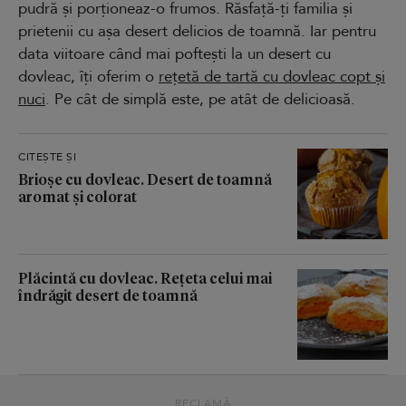
pudră și porționeaz-o frumos. Răsfață-ți familia și
prietenii cu așa desert delicios de toamnă. Iar pentru
data viitoare când mai poftești la un desert cu
dovleac, îți oferim o
rețetă de tartă cu dovleac copt și
nuci
. Pe cât de simplă este, pe atât de delicioasă.
CITEȘTE ȘI
Brioșe cu dovleac. Desert de toamnă
aromat și colorat
Plăcintă cu dovleac. Rețeta celui mai
îndrăgit desert de toamnă
RECLAMĂ