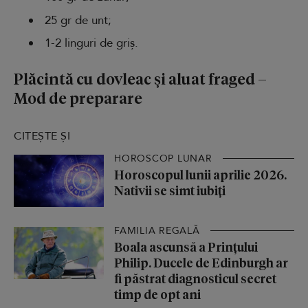
25 gr de unt;
1-2 linguri de griș.
Plăcintă cu dovleac și aluat fraged –
Mod de preparare
CITEȘTE ȘI
HOROSCOP LUNAR
Horoscopul lunii aprilie 2026.
Nativii se simt iubiți
FAMILIA REGALĂ
Boala ascunsă a Prințului
Philip. Ducele de Edinburgh ar
fi păstrat diagnosticul secret
timp de opt ani