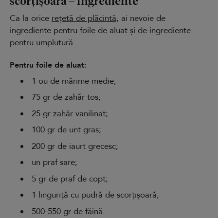
scorțișoară – Ingrediente
Ca la orice
rețetă de plăcintă
, ai nevoie de
ingrediente pentru foile de aluat și de ingrediente
pentru umplutură.
Pentru foile de aluat:
1 ou de mărime medie;
75 gr de zahăr tos;
25 gr zahăr vanilinat;
100 gr de unt gras;
200 gr de iaurt grecesc;
un praf sare;
5 gr de praf de copt;
1 linguriță cu pudră de scorțișoară;
500-550 gr de făină.