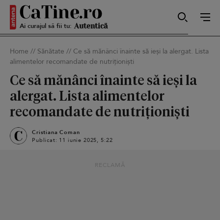
Ai curajul să fii tu:
Sexy
Home
//
Sănătate
//
Ce să mănânci înainte să ieși la alergat. Lista
alimentelor recomandate de nutriționiști
Autentică
Ce să mănânci înainte să ieși la
alergat. Lista alimentelor
recomandate de nutriționiști
Smart
Cristiana Coman
Publicat: 11 iunie 2025, 5:22
Sensibilă
RECLAMĂ
Puternică