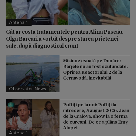
Antena 1
Cât ar costa tratamentele pentru Alina Pușcău.
Olga Barcari a vorbit despre starea prietenei
sale, după diagnosticul crunt
Misiune eșuată pe Dunăre:
Barjele nu au fost scufundate.
Oprirea Reactorului 2 de la
Cernavodă, inevitabilă
Observator News
Poftiți pe la noi: Poftiți la
întrecere, 5 august 2026. Jean
de la Craiova, show la o fermă
de curcani. De ce a plâns Emy
Alupei
Antena 1