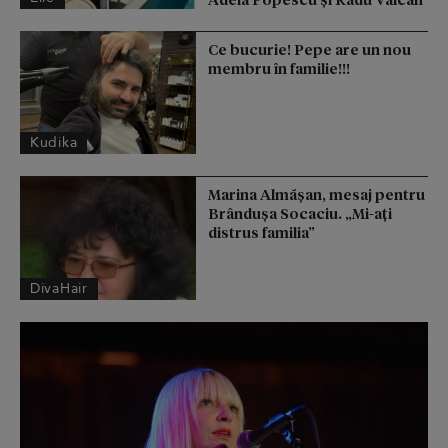
Ce bucurie! Pepe are un nou
membru în familie!!!
Kudika
Marina Almășan, mesaj pentru
Brândușa Socaciu. „Mi-ați
distrus familia”
DivaHair