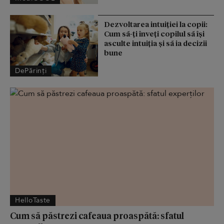
Dezvoltarea intuiției la copii:
Cum să-ți înveți copilul să își
asculte intuiția și să ia decizii
bune
DePărinți
HelloTaste
Cum să păstrezi cafeaua proaspătă: sfatul