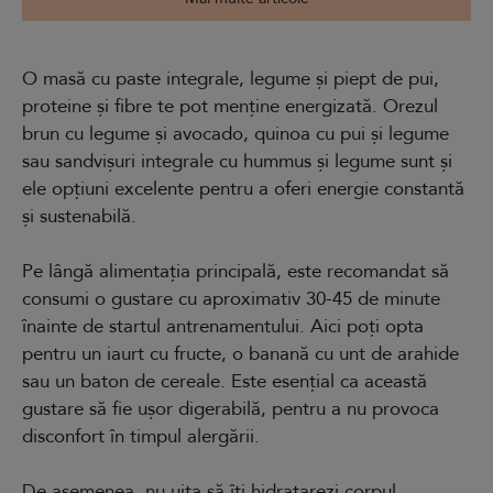
O masă cu paste integrale, legume și piept de pui,
proteine și fibre te pot menține energizată. Orezul
brun cu legume și avocado, quinoa cu pui și legume
sau sandvișuri integrale cu hummus și legume sunt și
ele opțiuni excelente pentru a oferi energie constantă
și sustenabilă.
Pe lângă alimentația principală, este recomandat să
consumi o gustare cu aproximativ 30-45 de minute
înainte de startul antrenamentului. Aici poți opta
pentru un iaurt cu fructe, o banană cu unt de arahide
sau un baton de cereale. Este esențial ca această
gustare să fie ușor digerabilă, pentru a nu provoca
disconfort în timpul alergării.
De asemenea, nu uita să îți hidratarezi corpul