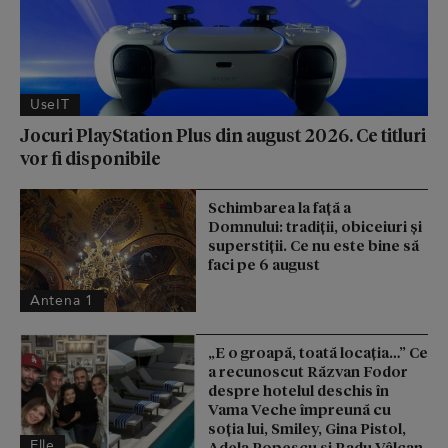
UseIT
Jocuri PlayStation Plus din august 2026. Ce titluri
vor fi disponibile
Schimbarea la față a
Domnului: tradiții, obiceiuri și
superstiții. Ce nu este bine să
faci pe 6 august
Antena 1
„E o groapă, toată locația…” Ce
a recunoscut Răzvan Fodor
despre hotelul deschis în
Vama Veche împreună cu
soția lui, Smiley, Gina Pistol,
Elle
Adela Popescu și Radu Vâlcan