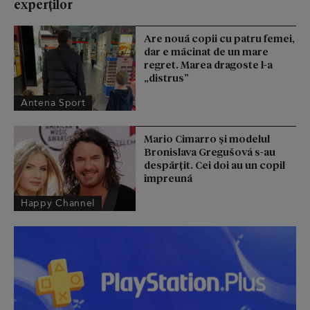
experților
Are nouă copii cu patru femei,
dar e măcinat de un mare
regret. Marea dragoste l-a
„distrus”
Antena Sport
Mario Cimarro și modelul
Bronislava Gregušová s-au
despărțit. Cei doi au un copil
împreună
Happy Channel