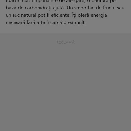
foarte mult timp înainte de alergare, o băutură pe
bază de carbohidrați ajută. Un smoothie de fructe sau
un suc natural pot fi eficiente. Îți oferă energia
necesară fără a te încarcă prea mult.
RECLAMĂ