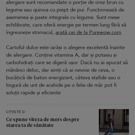
alergare sunt recomandate o porție de orez brun cu
legume sau quinoa cu piept de pui. Funcționează de
asemenea și paste integrale cu legume. Sunt mese
echilibrate, care oferă energie pe termen lung fără să
îngreuneze stomacul,
arată cei de la Purewow.com
.
Cartoful dulce este iarăși o alegere excelentă înainte
de alergare. Conține vitamina A, dar și potasiu și
carbohidrați care se digeră ușor. Dacă nu ai apucat să
mănânci deloc, dar simți că ai nevoie de ceva, o
bucățică de baton energizant, câteva stafide sau o
lingură de unt de arahide pe o felie de măr pot fi
soluții rapide și eficiente.
CITEȘTE ȘI
Ce spune viteza de mers despre
starea ta de sănătate