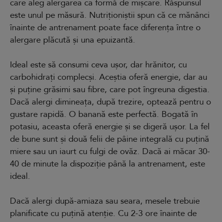
care aleg alergarea ca formă de mișcare. Răspunsul
este unul pe măsură. Nutriționiștii spun că ce mănânci
înainte de antrenament poate face diferența între o
alergare plăcută și una epuizantă.
Ideal este să consumi ceva ușor, dar hrănitor, cu
carbohidrați complecși. Aceștia oferă energie, dar au
și puține grăsimi sau fibre, care pot îngreuna digestia.
Dacă alergi dimineața, după trezire, optează pentru o
gustare rapidă. O banană este perfectă. Bogată în
potasiu, aceasta oferă energie și se digeră ușor. La fel
de bune sunt și două felii de pâine integrală cu puțină
miere sau un iaurt cu fulgi de ovăz. Dacă ai măcar 30-
40 de minute la dispoziție până la antrenament, este
ideal.
Dacă alergi după-amiaza sau seara, mesele trebuie
planificate cu puțină atenție. Cu 2-3 ore înainte de