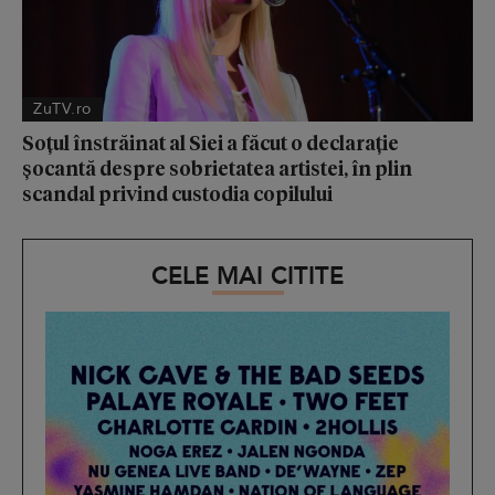
ZuTV.ro
Soțul înstrăinat al Siei a făcut o declarație
șocantă despre sobrietatea artistei, în plin
scandal privind custodia copilului
CELE MAI CITITE