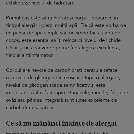
echilibreze nivelul de hidratare.
Primul pas este să îți hidratezi corpul, deoarece în
timpul alergării pierzi multă apă. Fie că este vorba de
un pahar de apă simplă sau un smoothie cu apă de
cocos, este esențial să îți reîncarci nivelul de lichide.
Chiar și un ceai verde poate fi o alegere excelentă,
fiind și antiinflamator.
Corpul are nevoie de carbohidrați pentru a reface
rezervele de glicogen din mușchi. După o alergare,
nivelul de glicogen scade semnificativ și este
important să îl refaci rapid. Bananele, merele, fulgii de
ovăz sau pâinea integrală sunt surse excelente de
carbohidrați sănătoși.
Ce să nu mănânci înainte de alergat
Există și câteva greșeli frecvente de evitat. Nu