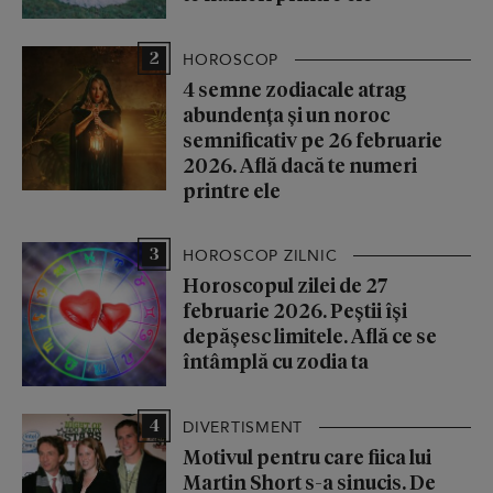
2
HOROSCOP
4 semne zodiacale atrag
abundența și un noroc
semnificativ pe 26 februarie
2026. Află dacă te numeri
printre ele
3
HOROSCOP ZILNIC
Horoscopul zilei de 27
februarie 2026. Peștii își
depășesc limitele. Află ce se
întâmplă cu zodia ta
4
DIVERTISMENT
Motivul pentru care fiica lui
Martin Short s-a sinucis. De