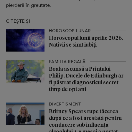
pierderii în greutate.
CITEȘTE ȘI
HOROSCOP LUNAR
Horoscopul lunii aprilie 2026.
Nativii se simt iubiți
FAMILIA REGALĂ
Boala ascunsă a Prințului
Philip. Ducele de Edinburgh ar
fi păstrat diagnosticul secret
timp de opt ani
DIVERTISMENT
Britney Spears rupe tăcerea
după ce a fost arestată pentru
conducere sub influența
alcoolului. Ce mesaj a postat