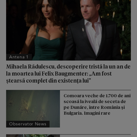
Antena 1
Mihaela Rădulescu, descoperire tristă la un an de
la moartea lui Felix Baugmenter: „Am fost
ștearsă complet din existența lui”
Comoara veche de 1.700 de ani
scoasă la iveală de seceta de
pe Dunăre, între România şi
Bulgaria. Imagini rare
Observator News