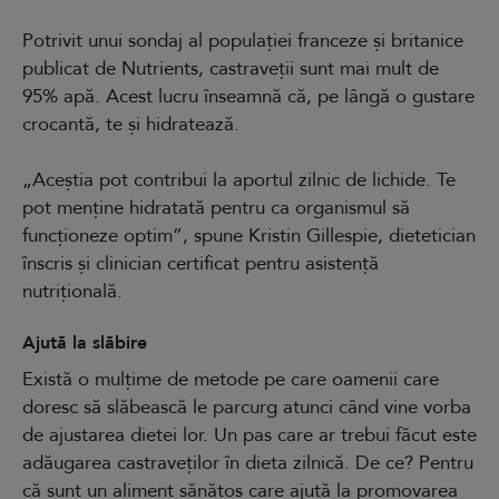
Potrivit unui sondaj al populației franceze și britanice
publicat de Nutrients, castraveții sunt mai mult de
95% apă. Acest lucru înseamnă că, pe lângă o gustare
crocantă, te și hidratează.
„Aceștia pot contribui la aportul zilnic de lichide. Te
pot menține hidratată pentru ca organismul să
funcționeze optim”, spune Kristin Gillespie, dietetician
înscris și clinician certificat pentru asistență
nutrițională.
Ajută la slăbire
Există o mulțime de metode pe care oamenii care
doresc să slăbească le parcurg atunci când vine vorba
de ajustarea dietei lor. Un pas care ar trebui făcut este
adăugarea castraveților în dieta zilnică. De ce? Pentru
că sunt un aliment sănătos care ajută la promovarea