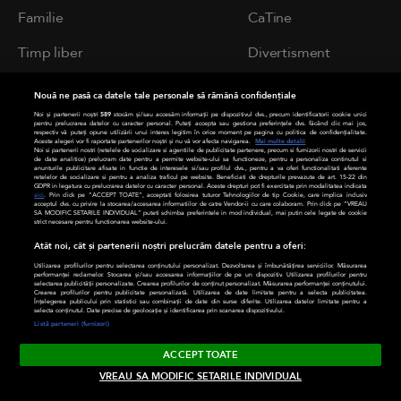
Familie
CaTine
Timp liber
Divertisment
Relații
Frumusețe
Nouă ne pasă ca datele tale personale să rămână confidențiale
Noi și partenerii noștri
589
stocăm și/sau accesăm informații pe dispozitivul dvs., precum identificatorii cookie unici
Modă
Sănătate
pentru prelucrarea datelor cu caracter personal. Puteți accepta sau gestiona preferințele dvs. făcând clic mai jos,
respectiv vă puteți opune utilizării unui interes legitim în orice moment pe pagina cu politica de confidențialitate.
Aceste alegeri vor fi raportate partenerilor noștri și nu vă vor afecta navigarea.
Mai multe detalii
Noi si partenerii nostri (retelele de socializare si agentiile de publicitate partenere, precum si furnizorii nostri de servicii
Rețete
Horoscop
de date analitice) prelucram date pentru a permite website-ului sa functioneze, pentru a personaliza continutul si
anunturile publicitare afisate in functie de interesele si/sau profilul dvs., pentru a va oferi functionalitati aferente
retelelor de socializare si pentru a analiza traficul pe website. Beneficiati de drepturile prevazute de art. 15-22 din
GDPR in legatura cu prelucrarea datelor cu caracter personal. Aceste drepturi pot fi exercitate prin modalitatea indicata
Știrile zilei
aici
. Prin click pe “ACCEPT TOATE”, acceptati folosirea tuturor Tehnologiilor de tip Cookie, care implica inclusiv
acceptul dvs. cu privire la stocarea/accesarea informatiilor de catre Vendor-ii cu care colaboram. Prin click pe “VREAU
SA MODIFIC SETARILE INDIVIDUAL” puteti schimba preferintele in mod individual, mai putin cele legate de cookie
strict necesare pentru functionarea website-ului.
SITE-URI
Atât noi, cât și partenerii noștri prelucrăm datele pentru a oferi:
ANTENA GROUP
Utilizarea profilurilor pentru selectarea conținutului personalizat. Dezvoltarea și îmbunătățirea serviciilor. Măsurarea
performanței reclamelor. Stocarea și/sau accesarea informațiilor de pe un dispozitiv. Utilizarea profilurilor pentru
selectarea publicității personalizate. Crearea profilurilor de conținut personalizat. Măsurarea performanței conținutului.
Crearea profilurilor pentru publicitate personalizată. Utilizarea de date limitate pentru a selecta publicitatea.
a1.ro
Înțelegerea publicului prin statistici sau combinații de date din surse diferite. Utilizarea datelor limitate pentru a
selecta conținutul. Date precise de geolocație și identificarea prin scanarea dispozitivului.
Listă parteneri (furnizori)
antenastars.ro
ACCEPT TOATE
as.ro
VREAU SA MODIFIC SETARILE INDIVIDUAL