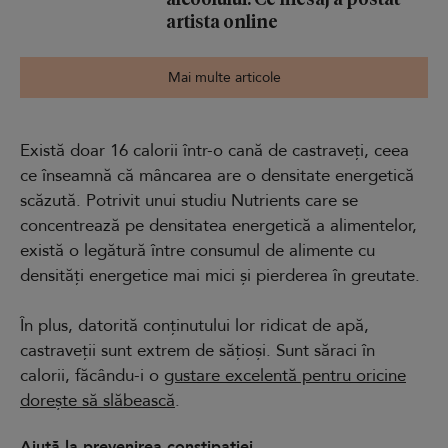
artista online
Mai multe articole
Există doar 16 calorii într-o cană de castraveți, ceea
ce înseamnă că mâncarea are o densitate energetică
scăzută. Potrivit unui studiu Nutrients care se
concentrează pe densitatea energetică a alimentelor,
există o legătură între consumul de alimente cu
densități energetice mai mici și pierderea în greutate.
În plus, datorită conținutului lor ridicat de apă,
castraveții sunt extrem de sățioși. Sunt săraci în
calorii, făcându-i o
gustare excelentă pentru oricine
dorește să slăbească
.
Ajută la prevenirea constipației