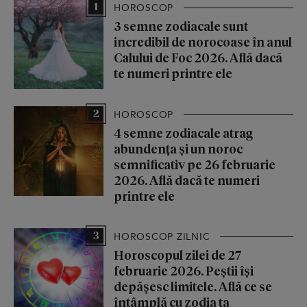
1
HOROSCOP
3 semne zodiacale sunt
incredibil de norocoase în anul
Calului de Foc 2026. Află dacă
te numeri printre ele
2
HOROSCOP
4 semne zodiacale atrag
abundența și un noroc
semnificativ pe 26 februarie
2026. Află dacă te numeri
printre ele
3
HOROSCOP ZILNIC
Horoscopul zilei de 27
februarie 2026. Peștii își
depășesc limitele. Află ce se
întâmplă cu zodia ta