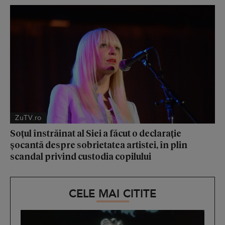
ZuTV.ro
Soțul înstrăinat al Siei a făcut o declarație
șocantă despre sobrietatea artistei, în plin
scandal privind custodia copilului
CELE MAI CITITE