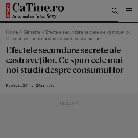
Ai curajul să fii tu:
Spontană
Home
//
Sănătate
//
Efectele secundare secrete ale castraveților.
Ce spun cele mai noi studii despre consumul lor
Sexy
Efectele secundare secrete ale
castraveților. Ce spun cele mai
noi studii despre consumul lor
Autentică
Publicat: 20 mai 2022, 7:58
Smart
RECLAMĂ
Sensibilă