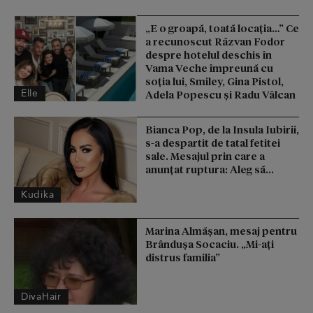
„E o groapă, toată locația…” Ce
a recunoscut Răzvan Fodor
despre hotelul deschis în
Vama Veche împreună cu
soția lui, Smiley, Gina Pistol,
Elle
Adela Popescu și Radu Vâlcan
Bianca Pop, de la Insula Iubirii,
s-a despartit de tatal fetitei
sale. Mesajul prin care a
anunțat ruptura: Aleg să...
Kudika
Marina Almășan, mesaj pentru
Brândușa Socaciu. „Mi-ați
distrus familia”
DivaHair