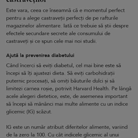
Este vara, ceea ce înseamnă că e momentul perfect
pentru a alege castraveții perfecți de pe rafturile
magazinelor alimentare. Iată ce trebuie să știi despre
efectele secundare secrete ale consumului de
castraveți și ce spun cele mai noi studii.
Ajută la prevenirea diabetului
Când încerci să eviți diabetul, cel mai bine este să
începi să îți ajustezi dieta. Să eviți carbohidrații
puternic procesați, să omiți băuturile dulci și să
limitezi carnea roșie, potrivit Harvard Health. Pe lângă
acele alegeri dietetice, este, de asemenea important
să începi să mânânci mai multe alimente cu un indice
glicemic (IG) scăzut.
IG este un număr atribuit diferitelor alimente, variind
de la zero la 100. Cu cât indicele glicemic al unui