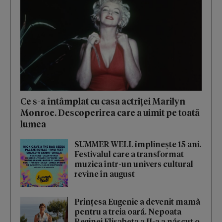
Ce s-a întâmplat cu casa actriței Marilyn
Monroe. Descoperirea care a uimit pe toată
lumea
SUMMER WELL împlinește 15 ani.
Festivalul care a transformat
muzica într-un univers cultural
revine în august
Prințesa Eugenie a devenit mamă
pentru a treia oară. Nepoata
Reginei Elisabeta a II-a a născut o