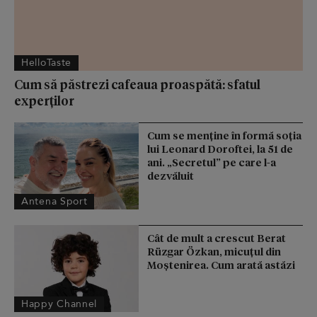
HelloTaste
Cum să păstrezi cafeaua proaspătă: sfatul
experților
Cum se menţine în formă soţia
lui Leonard Doroftei, la 51 de
ani. „Secretul” pe care l-a
dezvăluit
Antena Sport
Cât de mult a crescut Berat
Rüzgar Özkan, micuțul din
Moștenirea. Cum arată astăzi
Happy Channel