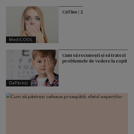
CaTine | 2
MediCOOL
Cum să recunoști și să tratezi
problemele de vedere la copii
DePărinți