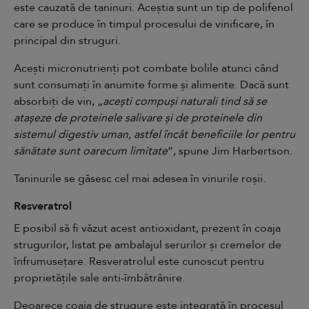
este cauzată de taninuri. Aceștia sunt un tip de polifenol
care se produce în timpul procesului de vinificare, în
principal din struguri.
Acești micronutrienți pot combate bolile atunci când
sunt consumați în anumite forme și alimente. Dacă sunt
absorbiți de vin, „
acești compuși naturali tind să se
atașeze de proteinele salivare și de proteinele din
sistemul digestiv uman, astfel încât beneficiile lor pentru
sănătate sunt oarecum limitate
”, spune Jim Harbertson.
Taninurile se găsesc cel mai adesea în vinurile roșii.
Resveratrol
E posibil să fi văzut acest antioxidant, prezent în coaja
strugurilor, listat pe ambalajul serurilor și
cremelor
de
înfrumusețare. Resveratrolul este cunoscut pentru
proprietățile sale anti-îmbătrânire.
Deoarece coaja de strugure este integrată în procesul