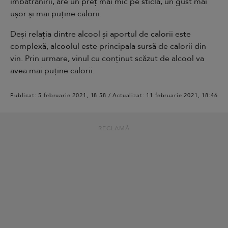
îmbătrânirii, are un preț mai mic pe sticlă, un gust mai
ușor și mai puține calorii.
Deși relația dintre alcool și aportul de calorii este
complexă, alcoolul este principala sursă de calorii din
vin. Prin urmare, vinul cu conținut scăzut de alcool va
avea mai puține calorii.
Publicat: 5 februarie 2021, 18:58 / Actualizat: 11 februarie 2021, 18:46
RECLAMĂ