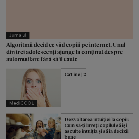
Jurnalul
Algoritmii decid ce văd copiii pe internet. Unul
din trei adolescenți ajunge la conținut despre
automutilare fără să îl caute
CaTine | 2
MediCOOL
Dezvoltarea intuiției la copii:
Cum să-ți înveți copilul să își
asculte intuiția și să ia decizii
bune