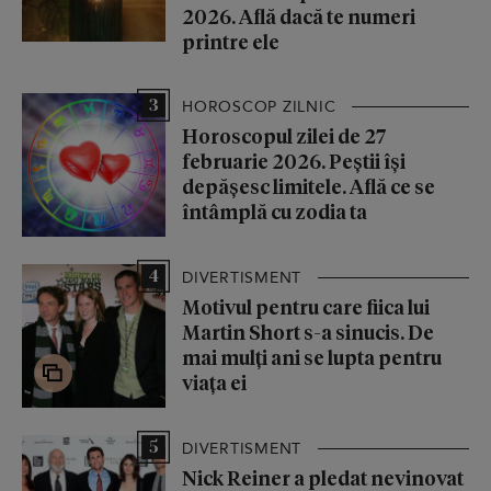
2026. Află dacă te numeri
printre ele
3
HOROSCOP ZILNIC
Horoscopul zilei de 27
februarie 2026. Peștii își
depășesc limitele. Află ce se
întâmplă cu zodia ta
4
DIVERTISMENT
Motivul pentru care fiica lui
Martin Short s-a sinucis. De
mai mulți ani se lupta pentru
viața ei
5
DIVERTISMENT
Nick Reiner a pledat nevinovat