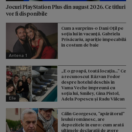
Jocuri PlayStation Plus din august 2026. Ce titluri
vor fi disponibile
Cum a surprins-o Dani Oțil pe
soția lui în vacanță. Gabriela
Prisăcariu, apariție impecabilă
în costum de baie
Antena 1
„E o groapă, toată locația…” Ce
a recunoscut Răzvan Fodor
despre hotelul deschis în
Vama Veche împreună cu
soția lui, Smiley, Gina Pistol,
Elle
Adela Popescu și Radu Vâlcan
Călin Georgescu, ”apărătorul”
leului românesc, are
depozitele în euro: cum arată
ultimele declarații de avere