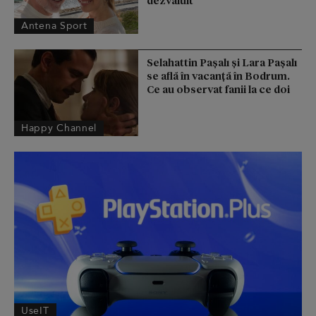
Antena Sport
Selahattin Paşalı și Lara Paşalı
se află în vacanță în Bodrum.
Ce au observat fanii la ce doi
Happy Channel
UseIT