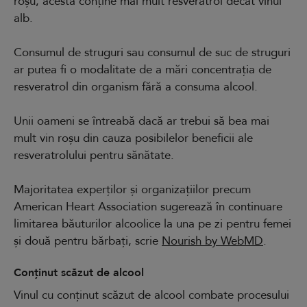
roșu, acesta conține mai mult resveratrol decât vinul
alb.
Consumul de struguri sau consumul de suc de struguri
ar putea fi o modalitate de a mări concentrația de
resveratrol din organism fără a consuma alcool.
Unii oameni se întreabă dacă ar trebui să bea mai
mult vin roșu din cauza posibilelor beneficii ale
resveratrolului pentru sănătate.
Majoritatea experților și organizațiilor precum
American Heart Association sugerează în continuare
limitarea băuturilor alcoolice la una pe zi pentru femei
și două pentru bărbați, scrie
Nourish by WebMD
.
Conținut scăzut de alcool
Vinul cu conținut scăzut de alcool combate procesului