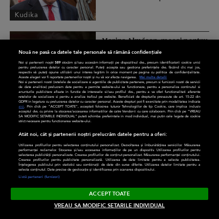
Kudika
Marina Almășan, mesaj pentru
Brândușa Socaciu. „Mi-ați
Nouă ne pasă ca datele tale personale să rămână confidențiale
distrus familia”
Noi și partenerii noștri
589
stocăm și/sau accesăm informații pe dispozitivul dvs., precum identificatorii cookie unici
pentru prelucrarea datelor cu caracter personal. Puteți accepta sau gestiona preferințele dvs. făcând clic mai jos,
respectiv vă puteți opune utilizării unui interes legitim în orice moment pe pagina cu politica de confidențialitate.
Aceste alegeri vor fi raportate partenerilor noștri și nu vă vor afecta navigarea.
Mai multe detalii
Noi si partenerii nostri (retelele de socializare si agentiile de publicitate partenere, precum si furnizorii nostri de servicii
DivaHair
de date analitice) prelucram date pentru a permite website-ului sa functioneze, pentru a personaliza continutul si
anunturile publicitare afisate in functie de interesele si/sau profilul dvs., pentru a va oferi functionalitati aferente
retelelor de socializare si pentru a analiza traficul pe website. Beneficiati de drepturile prevazute de art. 15-22 din
GDPR in legatura cu prelucrarea datelor cu caracter personal. Aceste drepturi pot fi exercitate prin modalitatea indicata
aici
. Prin click pe “ACCEPT TOATE”, acceptati folosirea tuturor Tehnologiilor de tip Cookie, care implica inclusiv
acceptul dvs. cu privire la stocarea/accesarea informatiilor de catre Vendor-ii cu care colaboram. Prin click pe “VREAU
SA MODIFIC SETARILE INDIVIDUAL” puteti schimba preferintele in mod individual, mai putin cele legate de cookie
strict necesare pentru functionarea website-ului.
Atât noi, cât și partenerii noștri prelucrăm datele pentru a oferi:
Utilizarea profilurilor pentru selectarea conținutului personalizat. Dezvoltarea și îmbunătățirea serviciilor. Măsurarea
performanței reclamelor. Stocarea și/sau accesarea informațiilor de pe un dispozitiv. Utilizarea profilurilor pentru
selectarea publicității personalizate. Crearea profilurilor de conținut personalizat. Măsurarea performanței conținutului.
Crearea profilurilor pentru publicitate personalizată. Utilizarea de date limitate pentru a selecta publicitatea.
Înțelegerea publicului prin statistici sau combinații de date din surse diferite. Utilizarea datelor limitate pentru a
selecta conținutul. Date precise de geolocație și identificarea prin scanarea dispozitivului.
Listă parteneri (furnizori)
ACCEPT TOATE
VREAU SA MODIFIC SETARILE INDIVIDUAL
ZuTV.ro