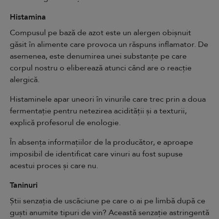
Histamina
Compusul pe bază de azot este un alergen obișnuit
găsit în alimente care provoca un răspuns inflamator. De
asemenea, este denumirea unei substanțe pe care
corpul nostru o eliberează atunci când are o reacție
alergică.
Histaminele apar uneori în vinurile care trec prin a doua
fermentație pentru netezirea acidității și a texturii,
explică profesorul de enologie.
În absența informațiilor de la producător, e aproape
imposibil de identificat care vinuri au fost supuse
acestui proces și care nu.
Taninuri
Știi senzația de uscăciune pe care o ai pe limbă după ce
guști anumite tipuri de
vin
? Această senzație astringentă