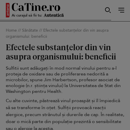
Ai curajul să fii tu:
Sexy
Home
//
Sănătate
//
Efectele substanțelor din vin asupra
organismului: beneficii
Autentică
Efectele substanțelor din vin
asupra organismului: beneficii
Sulfitii sunt adăugați în mod normal vinului pentru a-l
Smart
proteja de oxidare sau de proliferarea nedorită a
microbilor, spune Jim Harbertson, profesor asociat de
enologie (n.r. știința vinului) la Universitatea de Stat din
Washington pentru
Health
.
Sensibilă
Cu alte cuvinte, păstrează vinul proaspăt și îl împiedică
să se transforme în oțet. Sulfiții provoacă reacții
alergice, precum strănutul și durerile de cap. În realitate,
doar o mică parte din populație prezintă o sensibilitate
Puternică
sau o alergie la aceștia.