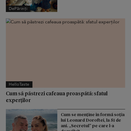
DePărinți
HelloTaste
Cum să păstrezi cafeaua proaspătă: sfatul
experților
Cum se menţine în formă soţia
lui Leonard Doroftei, la 51 de
ani. „Secretul” pe care l-a
dezvăluit