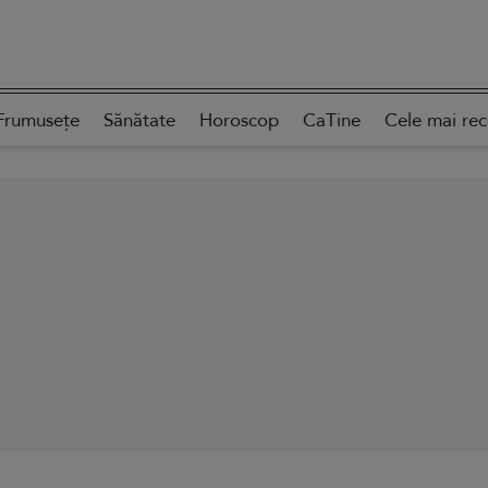
Frumusețe
Sănătate
Horoscop
CaTine
Cele mai re