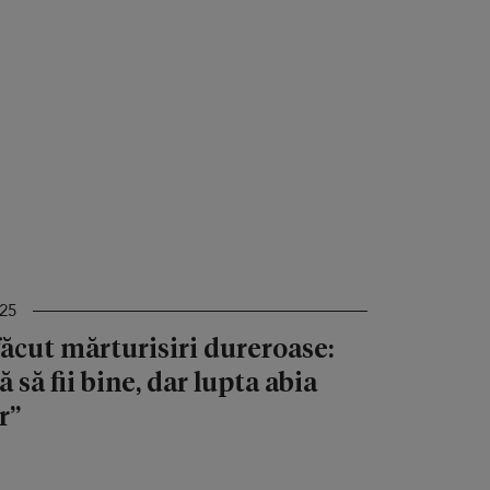
025
ăcut mărturisiri dureroase:
să fii bine, dar lupta abia
r”