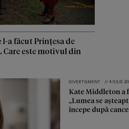
 l-a făcut Prințesa de
i. Care este motivul din
// 4 IULIE 2
DIVERTISMENT
Kate Middleton a f
„Lumea se așteaptă 
începe după cance