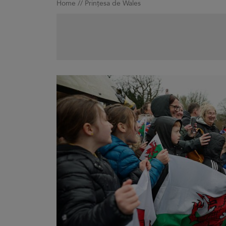
Home
//
Prințesa de Wales