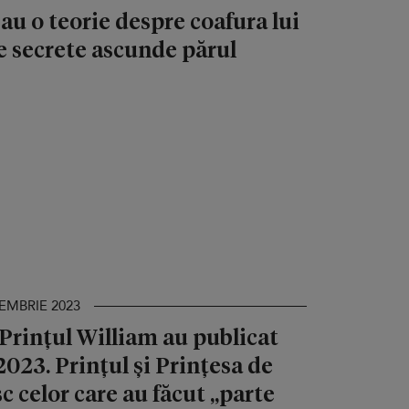
au o teorie despre coafura lui
e secrete ascunde părul
CEMBRIE 2023
Prințul William au publicat
023. Prințul și Prințesa de
 celor care au făcut „parte